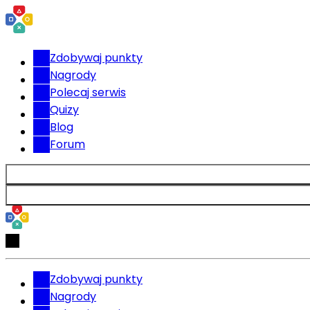
Zdobywaj punkty
Nagrody
Polecaj serwis
Quizy
Blog
Forum
Zdobywaj punkty
Nagrody