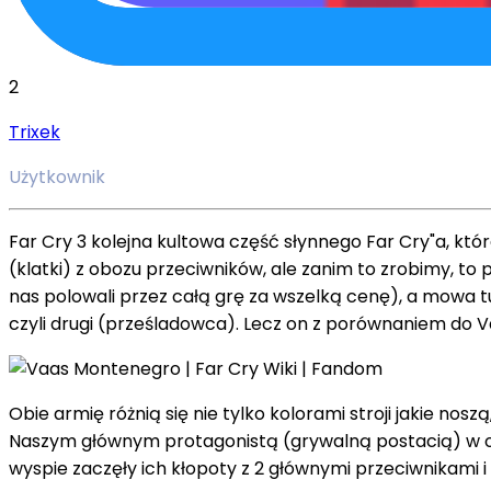
2
Trixek
Użytkownik
Far Cry 3 kolejna kultowa część słynnego Far Cry"a, któ
(klatki) z obozu przeciwników, ale zanim to zrobimy, t
nas polowali przez całą grę za wszelką cenę), a mowa t
czyli drugi (prześladowca). Lecz on z porównaniem do Va
Obie armię różnią się nie tylko kolorami stroji jakie nos
Naszym głównym protagonistą (grywalną postacią) w owe
wyspie zaczęły ich kłopoty z 2 głównymi przeciwnikami i 