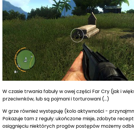
W czasie trwania fabuły w owej części Far Cry (jak i wię
przeciwnków, lub są pojmani i torturowani (...)
W grze również występuję (kolo aktywności - przynajmniej
Pokazuje tam z reguły: ukończone misje, zdobyte receptur
osiągnięciu niektórych progów postępów możemy odblok