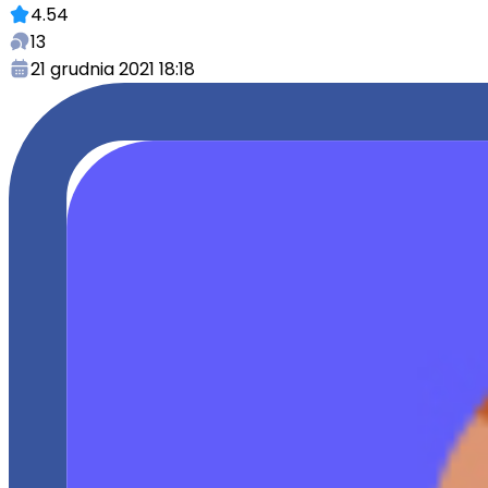
4.54
13
21 grudnia 2021 18:18