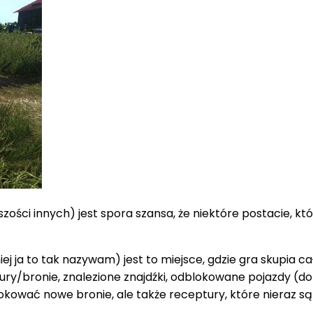
kszości innych) jest spora szansa, że niektóre postacie, k
 ja to tak nazywam) jest to miejsce, gdzie gra skupia cał
y/bronie, znalezione znajdźki, odblokowane pojazdy (dokład
ować nowe bronie, ale także receptury, które nieraz s