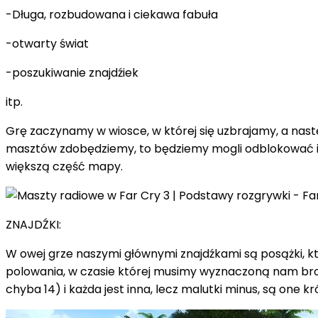
-Długa, rozbudowana i ciekawa fabuła
-otwarty świat
-poszukiwanie znajdźiek
itp.
Grę zaczynamy w wiosce, w której się uzbrajamy, a nas
masztów zdobędziemy, to będziemy mogli odblokować in
większą część mapy.
ZNAJDŹKI:
W owej grze naszymi głównymi znajdźkami są posążki, któ
polowania, w czasie której musimy wyznaczoną nam bronią
chyba 14) i każda jest inna, lecz malutki minus, są one kró