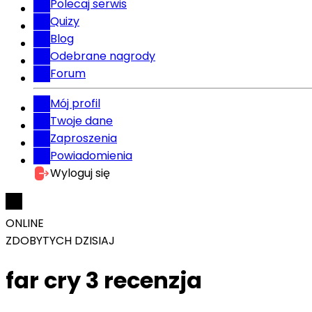
Polecaj serwis
Quizy
Blog
Odebrane nagrody
Forum
Mój profil
Twoje dane
Zaproszenia
Powiadomienia
Wyloguj się
ONLINE
ZDOBYTYCH DZISIAJ
far cry 3 recenzja