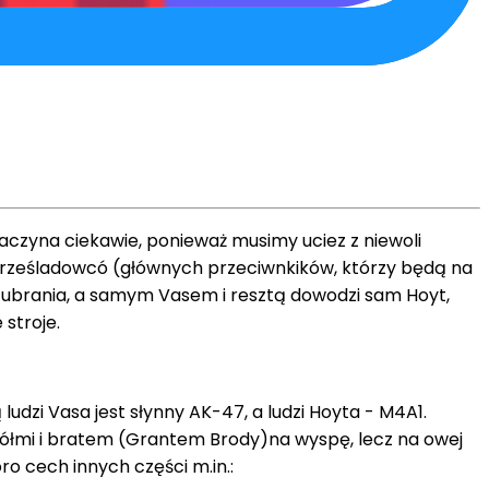
zaczyna ciekawie, ponieważ musimy uciez z niewoli
h prześladowcó (głównych przeciwnkików, którzy będą na
e ubrania, a samym Vasem i resztą dowodzi sam Hoyt,
stroje.
 ludzi Vasa jest słynny AK-47, a ludzi Hoyta - M4A1.
iółmi i bratem (Grantem Brody)na wyspę, lecz na owej
ro cech innych części m.in.: