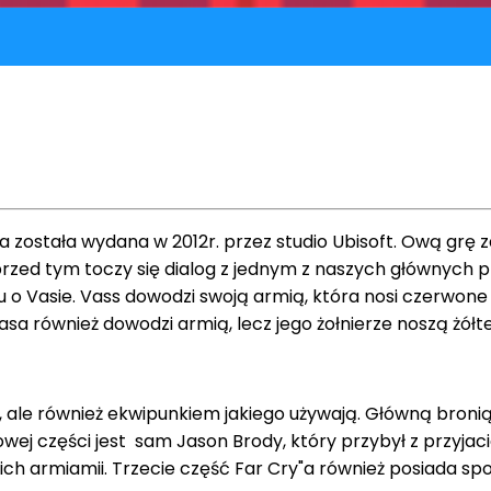
ra została wydana w 2012r. przez studio Ubisoft. Ową grę 
o przed tym toczy się dialog z jednym z naszych głównyc
u o Vasie. Vass dowodzi swoją armią, która nosi czerwon
sa również dowodzi armią, lecz jego żołnierze noszą żółte 
zą, ale również ekwipunkiem jakiego używają. Główną bronią
j części jest sam Jason Brody, który przybył z przyjac
ich armiamii. Trzecie część Far Cry"a również posiada spo