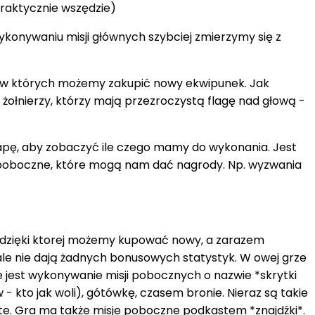
praktycznie wszędzie)
ykonywaniu misji głównych szybciej zmierzymy się z
, w których możemy zakupić nowy ekwipunek. Jak
 żołnierzy, którzy mają przezroczystą flagę nad głową -
apę, aby zobaczyć ile czego mamy do wykonania. Jest
ci poboczne, które mogą nam dać nagrody. Np. wyzwania
, dzięki ktorej możemy kupować nowy, a zarazem
, ale nie dają żadnych bonusowych statystyk. W owej grze
 jest wykonywanie misji pobocznych o nazwie *skrytki
- kto jak woli), gótówkę, czasem bronie. Nieraz są takie
ryte. Gra ma także misje poboczne podkastem *znajdźki*.