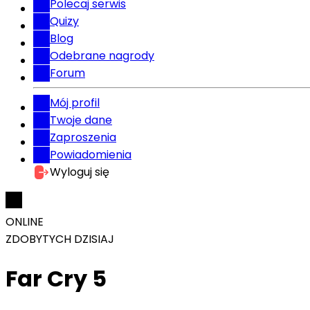
Polecaj serwis
Quizy
Blog
Odebrane nagrody
Forum
Mój profil
Twoje dane
Zaproszenia
Powiadomienia
Wyloguj się
ONLINE
ZDOBYTYCH DZISIAJ
Far Cry 5