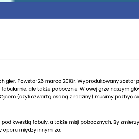
ych gier. Powstał 26 marca 2018r. Wyprodukowany został pr
ko fabularnie, ale także pobocznie. W owej grze naszym gł
z Ojcem (czyli czwartą osobą z rodziny) musimy pozbyć si
 pod kwestią fabuły, a także misji pobocznych. By zmierz
y oporu między innymi za: