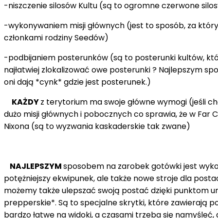
-niszczenie silosów Kultu (są to ogromne czerwone silos
-wykonywaniem misji głównych (jest to sposób, za który
członkami rodziny Seedów)
-podbijaniem posterunków (są to posterunki kultów, k
najłatwiej zlokalizować owe posterunki ? Najlepszym spo
oni dają *cynk* gdzie jest posterunek.)
KAŻDY
z terytorium ma swoje główne wymogi (jeśli 
dużo misji głównych i pobocznych co sprawia, że w Far 
Nixona (są to wyzwania kaskaderskie tak zwane)
NAJLEPSZYM
sposobem na zarobek gotówki jest wykon
potężniejszy ekwipunek, ale także nowe stroje dla postac
możemy także ulepszać swoją postać dzięki punktom umi
prepperskie*. Są to specjalne skrytki, które zawierają 
bardzo łatwe na widoki, a czasami trzeba się namyśleć,