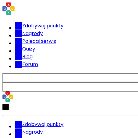
Zdobywaj punkty
Nagrody
Polecaj serwis
Quizy
Blog
Forum
Zdobywaj punkty
Nagrody