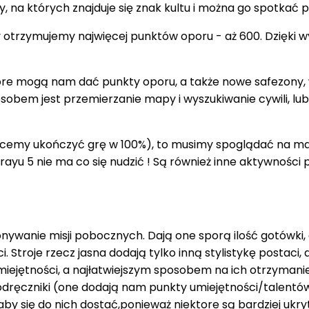
y, na których znajduje się znak kultu i można go spotkać 
 otrzymujemy najwięcej punktów oporu - aż 600. Dzięki w
tóre mogą nam dać punkty oporu, a także nowe safezony
sobem jest przemierzanie mapy i wyszukiwanie cywili, lub
chcemy ukończyć grę w 100%), to musimy spoglądać na m
Crayu 5 nie ma co się nudzić ! Są również inne aktywnoś
ywanie misji pobocznych. Dają one sporą ilość gotówki
i. Stroje rzecz jasna dodają tylko inną stylistykę postaci
ejętności, a najłatwiejszym sposobem na ich otrzymanie
podręczniki (one dodają nam punkty umiejętności/talentów 
 aby się do nich dostać,ponieważ niektore są bardziej uk