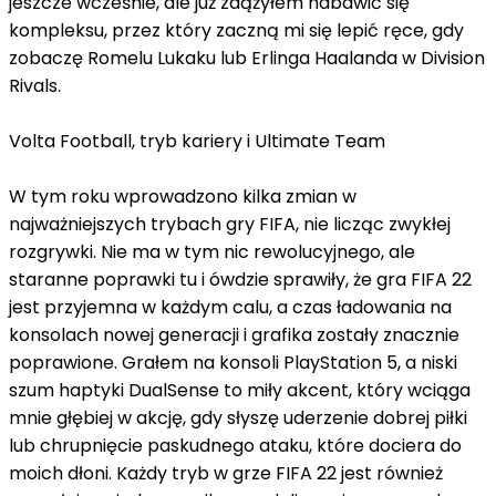
jeszcze wcześnie, ale już zdążyłem nabawić się
kompleksu, przez który zaczną mi się lepić ręce, gdy
zobaczę Romelu Lukaku lub Erlinga Haalanda w Division
Rivals.
Volta Football, tryb kariery i Ultimate Team
W tym roku wprowadzono kilka zmian w
najważniejszych trybach gry FIFA, nie licząc zwykłej
rozgrywki. Nie ma w tym nic rewolucyjnego, ale
staranne poprawki tu i ówdzie sprawiły, że gra FIFA 22
jest przyjemna w każdym calu, a czas ładowania na
konsolach nowej generacji i grafika zostały znacznie
poprawione. Grałem na konsoli PlayStation 5, a niski
szum haptyki DualSense to miły akcent, który wciąga
mnie głębiej w akcję, gdy słyszę uderzenie dobrej piłki
lub chrupnięcie paskudnego ataku, które dociera do
moich dłoni. Każdy tryb w grze FIFA 22 jest również