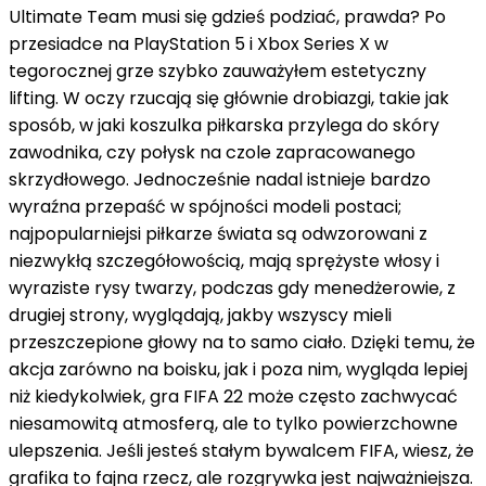
Ultimate Team musi się gdzieś podziać, prawda? Po
przesiadce na PlayStation 5 i Xbox Series X w
tegorocznej grze szybko zauważyłem estetyczny
lifting. W oczy rzucają się głównie drobiazgi, takie jak
sposób, w jaki koszulka piłkarska przylega do skóry
zawodnika, czy połysk na czole zapracowanego
skrzydłowego. Jednocześnie nadal istnieje bardzo
wyraźna przepaść w spójności modeli postaci;
najpopularniejsi piłkarze świata są odwzorowani z
niezwykłą szczegółowością, mają sprężyste włosy i
wyraziste rysy twarzy, podczas gdy menedżerowie, z
drugiej strony, wyglądają, jakby wszyscy mieli
przeszczepione głowy na to samo ciało. Dzięki temu, że
akcja zarówno na boisku, jak i poza nim, wygląda lepiej
niż kiedykolwiek, gra FIFA 22 może często zachwycać
niesamowitą atmosferą, ale to tylko powierzchowne
ulepszenia. Jeśli jesteś stałym bywalcem FIFA, wiesz, że
grafika to fajna rzecz, ale rozgrywka jest najważniejsza.