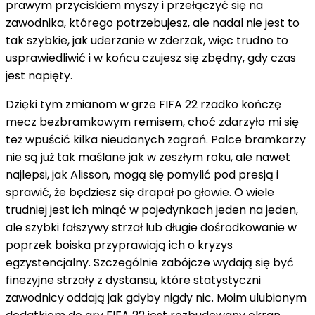
prawym przyciskiem myszy i przełączyć się na
zawodnika, którego potrzebujesz, ale nadal nie jest to
tak szybkie, jak uderzanie w zderzak, więc trudno to
usprawiedliwić i w końcu czujesz się zbędny, gdy czas
jest napięty.
Dzięki tym zmianom w grze FIFA 22 rzadko kończę
mecz bezbramkowym remisem, choć zdarzyło mi się
też wpuścić kilka nieudanych zagrań. Palce bramkarzy
nie są już tak maślane jak w zeszłym roku, ale nawet
najlepsi, jak Alisson, mogą się pomylić pod presją i
sprawić, że będziesz się drapał po głowie. O wiele
trudniej jest ich minąć w pojedynkach jeden na jeden,
ale szybki fałszywy strzał lub długie dośrodkowanie w
poprzek boiska przyprawiają ich o kryzys
egzystencjalny. Szczególnie zabójcze wydają się być
finezyjne strzały z dystansu, które statystyczni
zawodnicy oddają jak gdyby nigdy nic. Moim ulubionym