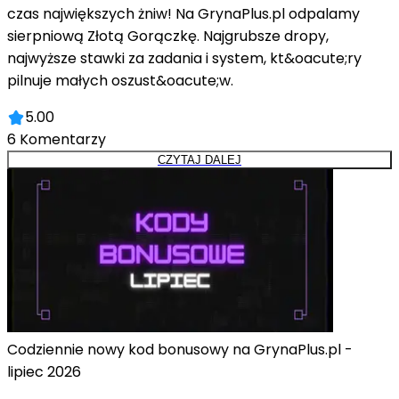
czas największych żniw! Na GrynaPlus.pl odpalamy
sierpniową Złotą Gorączkę. Najgrubsze dropy,
najwyższe stawki za zadania i system, kt&oacute;ry
pilnuje małych oszust&oacute;w.
5.00
6
Komentarzy
CZYTAJ DALEJ
Codziennie nowy kod bonusowy na GrynaPlus.pl -
lipiec 2026