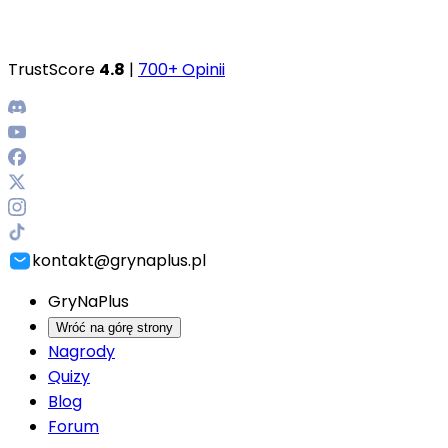
TrustScore
4.8
|
700+ Opinii
kontakt@grynaplus.pl
GryNaPlus
Wróć na górę strony
Nagrody
Quizy
Blog
Forum