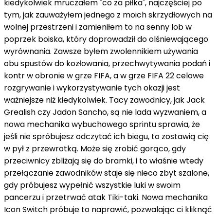
kiedykolwiek mruczałem "co za piłka", najczęściej po
tym, jak zauważyłem jednego z moich skrzydłowych na
wolnej przestrzeni i zamieniłem to na senny lob w
poprzek boiska, który doprowadził do olśniewającego
wyrównania. Zawsze byłem zwolennikiem używania
obu spustów do kozłowania, przechwytywania podań i
kontr w obronie w grze FIFA, a w grze FIFA 22 celowe
rozgrywanie i wykorzystywanie tych okazji jest
ważniejsze niż kiedykolwiek. Tacy zawodnicy, jak Jack
Grealish czy Jadon Sancho, są nie lada wyzwaniem, a
nowa mechanika wybuchowego sprintu sprawia, że
jeśli nie spróbujesz odczytać ich biegu, to zostawią cię
w pył z przewrotką. Może się zrobić gorąco, gdy
przeciwnicy zbliżają się do bramki, i to właśnie wtedy
przełączanie zawodników staje się nieco zbyt szalone,
gdy próbujesz wypełnić wszystkie luki w swoim
pancerzu i przetrwać atak Tiki-taki. Nowa mechanika
Icon Switch próbuje to naprawić, pozwalając ci kliknąć