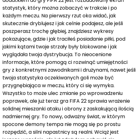
dodatkiem do gry FIFA 22 jest rozbudowany ekran
statystyk, który można zobaczyć w trakcie i po
każdym meczu. Na pierwszy rzut oka widać, jak
skutecznie dryblujesz i jak celnie podajesz, ale jeśli
poszperasz trochę głębiej, znajdziesz wykresy
pokazujące, gdzie i jak traciłeś posiadanie piłki, pod
jakimi kątami twoje strzały były blokowane i jak
wyglądała twoja dystrybucja. To nieocenione
informacje, które pomogą ci rozwinąć umiejętności
gry z konkretnymi zawodnikami i drużynami, nawet jeśli
twoja statystyka oczekiwanych goli może być
przygnębiająca w meczu, który ci się wymyka.
Wszystko to może ulec zmianie po wprowadzeniu
poprawek, ale już teraz gra FIFA 22 sprawia wrażenie
solidnej mieszanki ataku i obrony z zaskakującą ilością
nadmiernej gry. To nowy, odważny świat, w którym
spocone demony tempa nie mogą się po prostu
rozpędzić, a silni napastnicy są realni. Wciąż jest