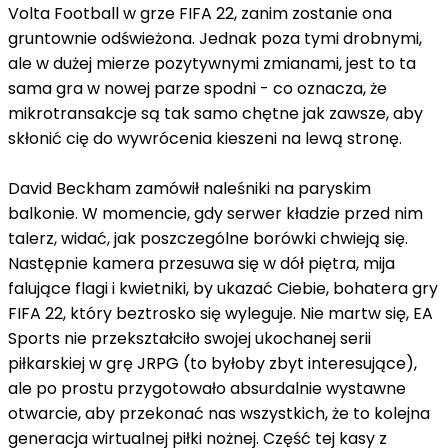
Volta Football w grze FIFA 22, zanim zostanie ona
gruntownie odświeżona. Jednak poza tymi drobnymi,
ale w dużej mierze pozytywnymi zmianami, jest to ta
sama gra w nowej parze spodni - co oznacza, że
mikrotransakcje są tak samo chętne jak zawsze, aby
skłonić cię do wywrócenia kieszeni na lewą stronę.
David Beckham zamówił naleśniki na paryskim
balkonie. W momencie, gdy serwer kładzie przed nim
talerz, widać, jak poszczególne borówki chwieją się.
Następnie kamera przesuwa się w dół piętra, mija
falujące flagi i kwietniki, by ukazać Ciebie, bohatera gry
FIFA 22, który beztrosko się wyleguje. Nie martw się, EA
Sports nie przekształciło swojej ukochanej serii
piłkarskiej w grę JRPG (to byłoby zbyt interesujące),
ale po prostu przygotowało absurdalnie wystawne
otwarcie, aby przekonać nas wszystkich, że to kolejna
generacja wirtualnej piłki nożnej. Część tej kasy z