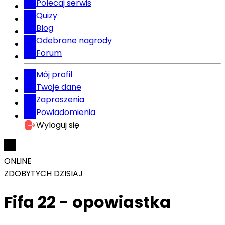
Polecaj serwis
Quizy
Blog
Odebrane nagrody
Forum
Mój profil
Twoje dane
Zaproszenia
Powiadomienia
Wyloguj się
ONLINE
ZDOBYTYCH DZISIAJ
Fifa 22 - opowiastka