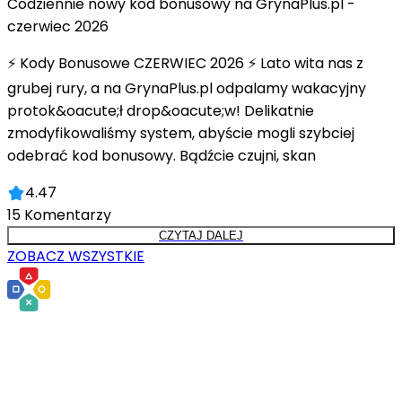
Codziennie nowy kod bonusowy na GrynaPlus.pl -
czerwiec 2026
⚡ Kody Bonusowe CZERWIEC 2026 ⚡ Lato wita nas z
grubej rury, a na GrynaPlus.pl odpalamy wakacyjny
protok&oacute;ł drop&oacute;w! Delikatnie
zmodyfikowaliśmy system, abyście mogli szybciej
odebrać kod bonusowy. Bądźcie czujni, skan
4.47
15
Komentarzy
CZYTAJ DALEJ
ZOBACZ WSZYSTKIE