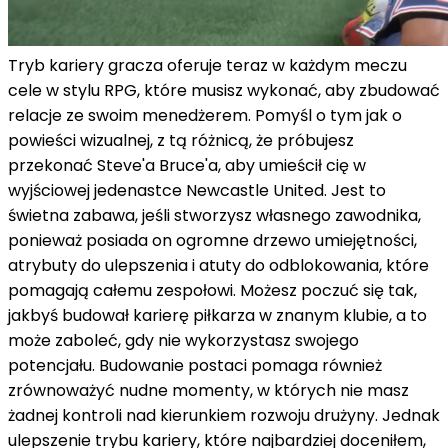
Tryb kariery gracza oferuje teraz w każdym meczu
cele w stylu RPG, które musisz wykonać, aby zbudować
relacje ze swoim menedżerem. Pomyśl o tym jak o
powieści wizualnej, z tą różnicą, że próbujesz
przekonać Steve'a Bruce'a, aby umieścił cię w
wyjściowej jedenastce Newcastle United. Jest to
świetna zabawa, jeśli stworzysz własnego zawodnika,
ponieważ posiada on ogromne drzewo umiejętności,
atrybuty do ulepszenia i atuty do odblokowania, które
pomagają całemu zespołowi. Możesz poczuć się tak,
jakbyś budował karierę piłkarza w znanym klubie, a to
może zaboleć, gdy nie wykorzystasz swojego
potencjału. Budowanie postaci pomaga również
zrównoważyć nudne momenty, w których nie masz
żadnej kontroli nad kierunkiem rozwoju drużyny. Jednak
ulepszenie trybu kariery, które najbardziej doceniłem,