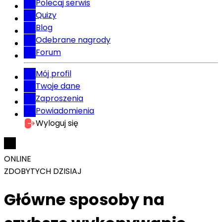
Polecaj serwis
Quizy
Blog
Odebrane nagrody
Forum
Mój profil
Twoje dane
Zaproszenia
Powiadomienia
Wyloguj się
ONLINE
ZDOBYTYCH DZISIAJ
Główne sposoby na