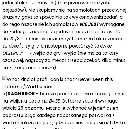
jednostek naziemnych (dział przeciwlotniczych,
pojazdów). Nie skupiamy się na samolotach przeciwnej
drużyny, gdyż to spowalnia tok wykonawania zadań, a
do tego niszczenie ich samolotów
NIE JEST
wymagane
do żadnego zadania. Na jednym meczu idzie rozwalić
do 20/30 jednostek naziemnych i można tak rozegrać
ze dwie/trzy gry, a następnie powtórzyć taktykę
DEZERCJI
--> wejśc do gry i wyjść (nie ma za to kary
czasowej, nagrody za mecz i trzeba czekać kilka minut
na zakończenie meczu).
c)
RAGNAROK
- bardzo proste zadania skupiające nas
na wbijaniu poziomu
BASE.
Ostatnie zadani wymaga
wbicia 25 poziomu. Można je wykonać w jedeń dzień
poprostu bijąc każdego napotkanego potworka +
warto znaleźć miejsce, gdzie zamiast respi się ich tylko