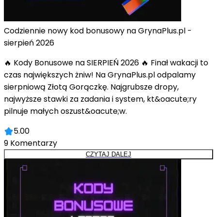
Codziennie nowy kod bonusowy na GrynaPlus.pl -
sierpień 2026
🔥 Kody Bonusowe na SIERPIEŃ 2026 🔥 Finał wakacji to
czas największych żniw! Na GrynaPlus.pl odpalamy
sierpniową Złotą Gorączkę. Najgrubsze dropy,
najwyższe stawki za zadania i system, kt&oacute;ry
pilnuje małych oszust&oacute;w.
5.00
9
Komentarzy
CZYTAJ DALEJ