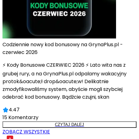
Codziennie nowy kod bonusowy na GrynaPlus.pl -
czerwiec 2026
⚡ Kody Bonusowe CZERWIEC 2026 ⚡ Lato wita nas z
grubej rury, a na GrynaPlus.pl odpalamy wakacyjny
protok&oacute;ł drop&oacute;w! Delikatnie
zmodyfikowaliśmy system, abyście mogli szybciej
odebrać kod bonusowy. Bądźcie czujni, skan
4.47
15
Komentarzy
CZYTAJ DALEJ
ZOBACZ WSZYSTKIE