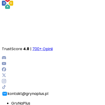
TrustScore
4.8
|
700+ Opinii
kontakt@grynaplus.pl
GryNaPlus