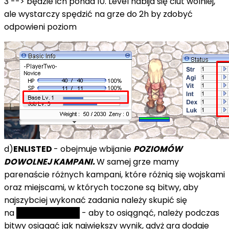
3 --> będzie ich ponad 10. Level nabija się ciut wolniej,
ale wystarczy spędzić na grze do 2h by zdobyć
odpowieni poziom
d)
ENLISTED
- obejmuje wbijanie
POZIOMÓW
DOWOLNEJ KAMPANI.
W samej grze mamy
parenaście różnych kampani, które różnią się wojskami
oraz miejscami, w których toczone są bitwy, aby
najszybciej wykonać zadania należy skupić się
na
LEWELOWANIU
- aby to osiągnąć, należy podczas
bitwy osiągać jak największy wynik, gdyż gra dodaje