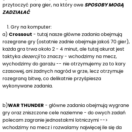
przytoczyć parę gier, na który owe
SPOSOBY MOGĄ
ZADZIAŁAĆ
1. Gry na komputer:
a)
Crossout
- tutaj nasze główne zadania obejmują
rozegrane gry (ostatnie zadnie obejmuje jakoś 70 gier),
każda gra trwa około 2 - 4 minut, ale tutaj akurat jest
taktyka
dezercji
to znaczy - wchodzimy na mecz,
wychodzimy do garażu -- nie otrzymujemy za to kary
czasowej, ani żadnych nagród w grze, lecz otrzymuje
rozegraną bitwę, co delikatnie przyśpiesza
wykonywane zadania.
b)
WAR THUNDER
- główne zadania obejmują wygrane
gry oraz zniszczone cele naziemne - do owych zadań
polecam zagranie jednostakmi lotniczymi -->
wchodzimy na mecz i rozwalamy najwięcej ile się da