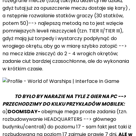
rozegrane mecze (tutaj taktyka dezercji nie działa,
gdyż tutaj już za opuszczenie meczu dostaje się kary) ,
a nstępnie rozwalanie statków graczy (30 statków,
potem 50)--> najlepszą metodą na to jest wzięcie
pomniejszych leveli niszczycieli (tzn. TIER II/TIER III),
gdyż mają już torpedy i wystarczy podpłynąć do
wrogiego okrętu, aby go w miarę szybko zatopić -->
na mecz idzie znisczyć do 2 - 4 wrogich okrętów;
zadanie ciut bardziej czasochłonne, ale do wykonania
w krótkim czasie.
TO BYŁO BY NARAZIE NA TYLE Z GIER NA PC -->
PRZECHODZIMY DO KILKU PRZYKŁADÓW MOBILEK:
a)
DOOMSDAY-
obejmuje mega proste zadania (tzn.
rozbudowywanie HEADQUARTERS --> głównego
budynku/centrali) do poziomu 17 - sam fakt jest taki iż
rozbudowana na poziom 17 zajmuje prawie 7 dni,
ALE w