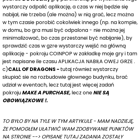
wystarczy odpalić aplikację, a czas w niej będzie się
nabijał, nie trzeba (ale można) w nią grać, lecz można
w tym czasie porobić cokolwiek innego (np. na kompie,
w domu, bo gra musi być odpalona - nie można jej
minimalizować, bo czas przestanei być nabijanie), by
sprawdzić czas w gzre wystarczy wejść na główną
aplikację - pokroju COINPOP w zakładkę moje gry i tam
jest napisane ile czasu APLIKACJA NABIŁA OWEJ GRZE .
c)
CALL OF DRAGONS -
tutaj również wystarczy
skupiać sie na rozbudowie głownego budynku, brać
udział w eventach, lecz tutaj jest więcej zadań
pokroju
MAKE A PURCHASE,
lecz one
NIE SĄ
OBOWIĄZKOWE !.
TO BYŁO BY NA TYLE W TYM ARTYKULE - MAM NADZIEJĘ,
ŻE POMOGŁEM UŁATWIĆ WAM ZDOBYWANIE PUNKTÓW
NA STRONIE --> OPISANE TUTAJ ZADANIA ZOSTAŁY