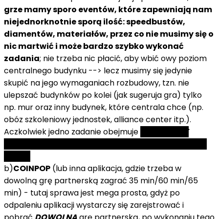
grze mamy sporo eventów, które zapewniają nam
niejednorknotnie sporą ilość: speedbustów,
diamentów, materiałów, przez co nie musimy się o
nic martwić i może bardzo szybko wykonać
zadania
; nie trzeba nic płacić, aby wbić owy poziom
centralnego budynku --> lecz musimy się jedynie
skupić na jego wymaganiach rozbudowy, tzn. nie
ulepszać budynków po kolei (jak sugeruja gra) tylko
np. mur oraz inny budynek, które centrala chce (np.
obóz szkoleniowy jednostek, alliance center itp.).
Aczkolwiek jedno zadanie obejmuje
DOKONANIE
DOWOLNEJ PŁATNOŚCI,
ale cena najmniejsza wynosi
5,99 zł.
b)
COINPOP
(lub inna aplikacja, gdzie trzeba w
dowolną grę partnerską zagrać 35 min/60 min/65
min) - tutaj sprawa jest mega prosta, gdyż po
odpaleniu aplikacji wystarczy się zarejstrować i
pobrać
DOWOLNĄ
grę partnerską, po wykonaniu tego