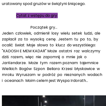
uratowany spod gruzów w świątyni śniącego.
Cytat z wstępu do gry:
Początek gry...
Jeden człowiek, odmienił losy wielu setek ludzi, ale
zapłacił za to wysoką cenę. Jestem tu po to, by
ocalić świat Moje słowa to klucz do wszystkiego:
"KADOSH E MEM KADAR" Może ostatni raz walczymy
dziś razem, więc nie zapomnij o mnie jak o
JarKendarze. Może tym razem poznam tajemnice
Wielkich Bogów Szpon Beliara Krzesi błyskawice w
mroku Wyruszam w podróż po nieznanych wodach
i oceanach Moim celem jest Wyspa Irdorath...