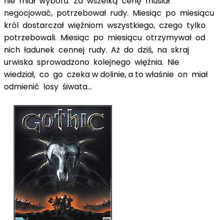
nie miał wyboru. Za wszelką cenę musiał
negocjować, potrzebował rudy. Miesiąc po miesiącu
król dostarczał więźniom wszystkiego, czego tylko
potrzebowali. Miesiąc po miesiącu otrzymywał od
nich ładunek cennej rudy. Aż do dziś, na skraj
urwiska sprowadzono kolejnego więźnia. Nie
wiedział, co go czeka w dolinie, a to właśnie on miał
odmienić losy śiwata...