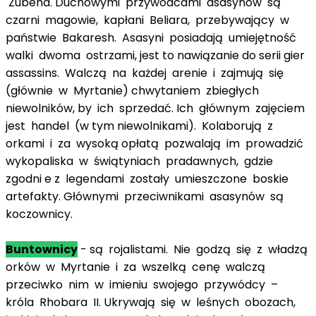
Zubena. Duchowymi przywódcami asasynów są
czarni magowie, kapłani Beliara, przebywający w
państwie Bakaresh. Asasyni posiadają umiejętność
walki dwoma ostrzami, jest to nawiązanie do serii gier
assassins. Walczą na każdej arenie i zajmują się
(głównie w Myrtanie) chwytaniem zbiegłych
niewolników, by ich sprzedać. Ich głównym zajęciem
jest handel (w tym niewolnikami). Kolaborują z
orkami i za wysoką opłatą pozwalają im prowadzić
wykopaliska w świątyniach pradawnych, gdzie
zgodni e z legendami zostały umieszczone boskie
artefakty. Głównymi przeciwnikami asasynów są
koczownicy.
Buntownicy
- są rojalistami. Nie godzą się z władzą
orków w Myrtanie i za wszelką cenę walczą
przeciwko nim w imieniu swojego przywódcy –
króla Rhobara II. Ukrywają się w leśnych obozach,