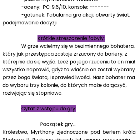
-oceny: PC: 9,6/10, konsole: -------
-gatunek: Fabularna gra akcji, otwarty świat,
podejmowanie decyzji
Krótkie streszczenie fabyły:
W grze wcielmy się w bezimiennego bohatera,
który jak przestępca zostaje zrzucony do bariery, z
której nie da się wyjść. Lecz po jego rzuceniu to on miał
wszystko naprawić, gdyż to właśnie on został wybrany
przez boga świata, i sprawiedliwości. Nasz bohater ma
do wyboru trzy kolonie, do których może dołączyć,
roziwjając się stopniowo.
Cytat z wstępu do gry:
Początek gry...
Królestwo, Myrthany zjednoczone pod berłem króla
Rhobara II. Podczas długich lat swego panowania,