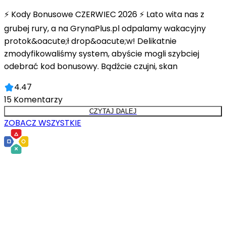
⚡ Kody Bonusowe CZERWIEC 2026 ⚡ Lato wita nas z
grubej rury, a na GrynaPlus.pl odpalamy wakacyjny
protok&oacute;ł drop&oacute;w! Delikatnie
zmodyfikowaliśmy system, abyście mogli szybciej
odebrać kod bonusowy. Bądźcie czujni, skan
4.47
15
Komentarzy
CZYTAJ DALEJ
ZOBACZ WSZYSTKIE