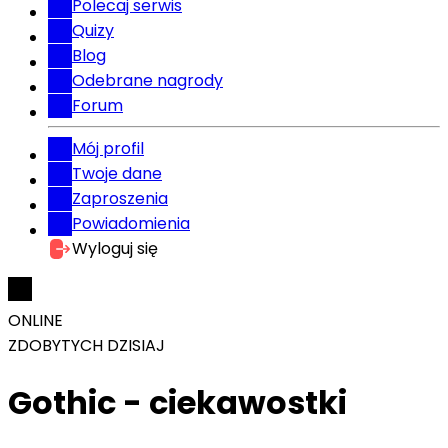
Polecaj serwis
Quizy
Blog
Odebrane nagrody
Forum
Mój profil
Twoje dane
Zaproszenia
Powiadomienia
Wyloguj się
ONLINE
ZDOBYTYCH DZISIAJ
Gothic - ciekawostki