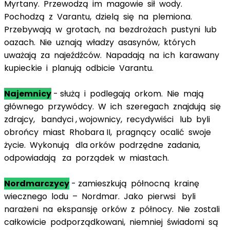
Myrtany. Przewodzą im magowie sił wody.
Pochodzą z Varantu, dzielą się na plemiona.
Przebywają w grotach, na bezdrożach pustyni lub
oazach. Nie uznają władzy asasynów, których
uważają za najeźdźców. Napadają na ich karawany
kupieckie i planują odbicie Varantu.
Najemnicy
- służą i podlegają orkom. Nie mają
głównego przywódcy. W ich szeregach znajdują się
zdrajcy, bandyci , wojownicy, recydywiści lub byli
obrońcy miast Rhobara II, pragnący ocalić swoje
życie. Wykonują dla orków podrzędne zadania,
odpowiadają za porządek w miastach.
Nordmarczycy
- zamieszkują północną krainę
wiecznego lodu – Nordmar. Jako pierwsi byli
narażeni na ekspansję orków z północy. Nie zostali
całkowicie podporządkowani, niemniej świadomi są