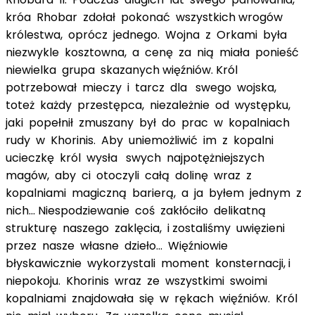
króa Rhobar zdołał pokonać wszystkich wrogów
królestwa, oprócz jednego. Wojna z Orkami była
niezwykle kosztowna, a cenę za nią miała ponieść
niewielka grupa skazanych więźniów. Król
potrzebował mieczy i tarcz dla swego wojska,
toteż każdy przestępca, niezależnie od występku,
jaki popełnił zmuszany był do prac w kopalniach
rudy w Khorinis. Aby uniemożliwić im z kopalni
ucieczkę król wysła swych najpotężniejszych
magów, aby ci otoczyli całą dolinę wraz z
kopalniami magiczną barierą, a ja byłem jednym z
nich... Niespodziewanie coś zakłóciło delikatną
strukturę naszego zaklęcia, i zostaliśmy uwięzieni
przez nasze własne dzieło... Więźniowie
błyskawicznie wykorzystali moment konsternacji, i
niepokoju. Khorinis wraz ze wszystkimi swoimi
kopalniami znajdowała się w rękach więźniów. Król