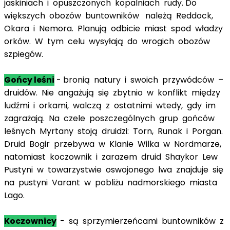
jaskiniach i opuszczonych kopalniach rudy. Do
większych obozów buntowników należą Reddock,
Okara i Nemora. Planują odbicie miast spod władzy
orków. W tym celu wysyłają do wrogich obozów
szpiegów.
Gońcy leśni
- bronią natury i swoich przywódców –
druidów. Nie angażują się zbytnio w konflikt między
ludźmi i orkami, walczą z ostatnimi wtedy, gdy im
zagrażają. Na czele poszczególnych grup gońców
leśnych Myrtany stoją druidzi: Torn, Runak i Porgan.
Druid Bogir przebywa w Klanie Wilka w Nordmarze,
natomiast koczownik i zarazem druid Shaykor Lew
Pustyni w towarzystwie oswojonego lwa znajduje się
na pustyni Varant w pobliżu nadmorskiego miasta
Lago.
Koczownicy
- są sprzymierzeńcami buntowników z