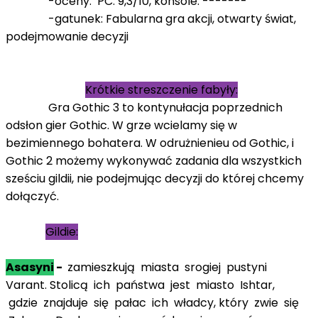
-oceny: PC: 9,3/10, konsole: -------
-gatunek: Fabularna gra akcji, otwarty świat,
podejmowanie decyzji
Krótkie streszczenie fabyły:
Gra Gothic 3 to kontynułacja poprzednich
odsłon gier Gothic. W grze wcielamy się w
bezimiennego bohatera. W odrużnienieu od Gothic, i
Gothic 2 możemy wykonywać zadania dla wszystkich
sześciu gildii, nie podejmując decyzji do której chcemy
dołączyć.
Gildie:
Asasyni
-
zamieszkują miasta srogiej pustyni
Varant. Stolicą ich państwa jest miasto Ishtar,
gdzie znajduje się pałac ich władcy, który zwie się