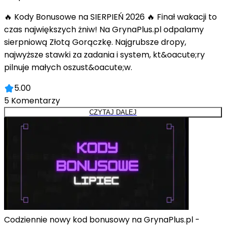
🔥 Kody Bonusowe na SIERPIEŃ 2026 🔥 Finał wakacji to
czas największych żniw! Na GrynaPlus.pl odpalamy
sierpniową Złotą Gorączkę. Najgrubsze dropy,
najwyższe stawki za zadania i system, kt&oacute;ry
pilnuje małych oszust&oacute;w.
5.00
5
Komentarzy
CZYTAJ DALEJ
Codziennie nowy kod bonusowy na GrynaPlus.pl -