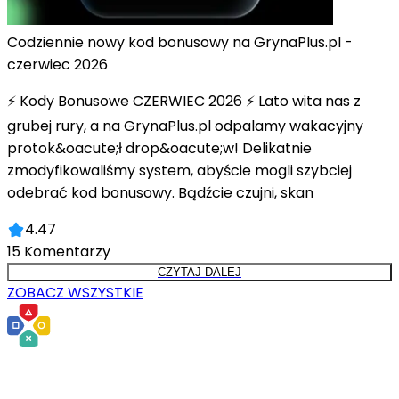
Codziennie nowy kod bonusowy na GrynaPlus.pl -
czerwiec 2026
⚡ Kody Bonusowe CZERWIEC 2026 ⚡ Lato wita nas z
grubej rury, a na GrynaPlus.pl odpalamy wakacyjny
protok&oacute;ł drop&oacute;w! Delikatnie
zmodyfikowaliśmy system, abyście mogli szybciej
odebrać kod bonusowy. Bądźcie czujni, skan
4.47
15
Komentarzy
CZYTAJ DALEJ
ZOBACZ WSZYSTKIE