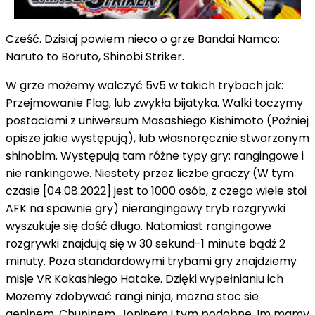
Cześć. Dzisiaj powiem nieco o grze Bandai Namco:
Naruto to Boruto, Shinobi Striker.
W grze możemy walczyć 5v5 w takich trybach jak:
Przejmowanie Flag, lub zwykła bijatyka. Walki toczymy
postaciami z uniwersum Masashiego Kishimoto (Poźniej
opisze jakie występują), lub własnoręcznie stworzonym
shinobim. Występują tam różne typy gry: rangingowe i
nie rankingowe. Niestety przez liczbe graczy (W tym
czasie [04.08.2022] jest to 1000 osób, z czego wiele stoi
AFK na spawnie gry) nierangingowy tryb rozgrywki
wyszukuje się dość długo. Natomiast rangingowe
rozgrywki znajdują się w 30 sekund-1 minute bądź 2
minuty. Poza standardowymi trybami gry znajdziemy
misje VR Kakashiego Hatake. Dzięki wypełnianiu ich
Możemy zdobywać rangi ninja, mozna stac sie
geninem, Chuninem, Joninem i tym podobne. Im mamy