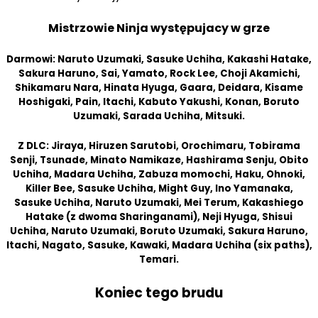
Mistrzowie Ninja występujacy w grze
Darmowi: Naruto Uzumaki, Sasuke Uchiha, Kakashi Hatake,
Sakura Haruno, Sai, Yamato, Rock Lee, Choji Akamichi,
Shikamaru Nara, Hinata Hyuga, Gaara, Deidara, Kisame
Hoshigaki, Pain, Itachi, Kabuto Yakushi, Konan, Boruto
Uzumaki, Sarada Uchiha, Mitsuki.
Z DLC: Jiraya, Hiruzen Sarutobi, Orochimaru, Tobirama
Senji, Tsunade, Minato Namikaze, Hashirama Senju, Obito
Uchiha, Madara Uchiha, Zabuza momochi, Haku, Ohnoki,
Killer Bee, Sasuke Uchiha, Might Guy, Ino Yamanaka,
Sasuke Uchiha, Naruto Uzumaki, Mei Terum, Kakashiego
Hatake (z dwoma Sharinganami), Neji Hyuga, Shisui
Uchiha, Naruto Uzumaki, Boruto Uzumaki, Sakura Haruno,
Itachi, Nagato, Sasuke, Kawaki, Madara Uchiha (six paths),
Temari.
Koniec tego brudu