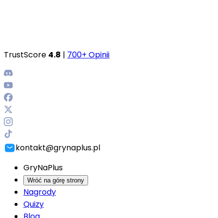
TrustScore
4.8
|
700+ Opinii
kontakt@grynaplus.pl
GryNaPlus
Wróć na górę strony
Nagrody
Quizy
Blog