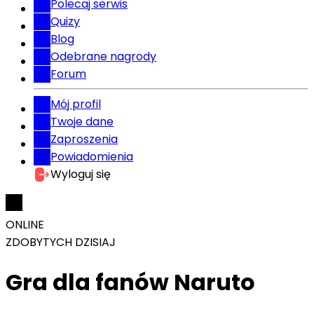
Polecaj serwis
Quizy
Blog
Odebrane nagrody
Forum
Mój profil
Twoje dane
Zaproszenia
Powiadomienia
Wyloguj się
ONLINE
ZDOBYTYCH DZISIAJ
Gra dla fanów Naruto