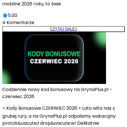
mobilne 2026 roku, to świe
5.00
4
Komentarze
CZYTAJ DALEJ
Codziennie nowy kod bonusowy na GrynaPlus.pl -
czerwiec 2026
⚡ Kody Bonusowe CZERWIEC 2026 ⚡ Lato wita nas z
grubej rury, a na GrynaPlus.pl odpalamy wakacyjny
protok&oacute;ł drop&oacute;w! Delikatnie