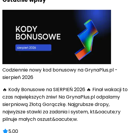
Codziennie nowy kod bonusowy na GrynaPlus.pl -
sierpień 2026
🔥 Kody Bonusowe na SIERPIEŃ 2026 🔥 Finał wakacji to
czas największych żniw! Na GrynaPlus.pl odpalamy
sierpniową Złotą Gorączkę. Najgrubsze dropy,
najwyższe stawki za zadania i system, kt&oacute;ry
pilnuje małych oszust&oacute;w.
5.00