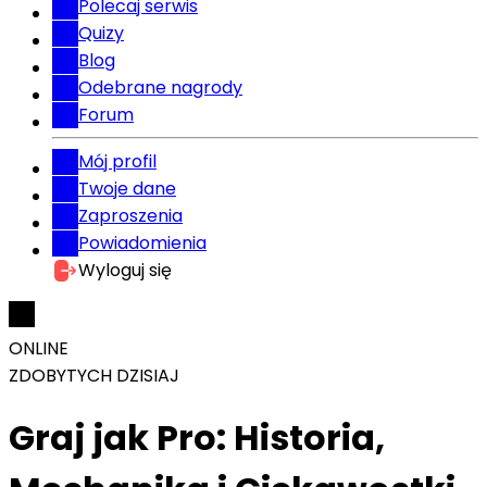
Polecaj serwis
Quizy
Blog
Odebrane nagrody
Forum
Mój profil
Twoje dane
Zaproszenia
Powiadomienia
Wyloguj się
ONLINE
ZDOBYTYCH DZISIAJ
Graj jak Pro: Historia,