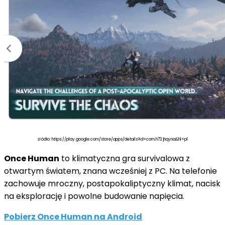
źródło: https://play.google.com/store/apps/details?id=com.h73.jhqyna&hl=pl
Once Human
to klimatyczna gra survivalowa z
otwartym światem, znana wcześniej z PC. Na telefonie
zachowuje mroczny, postapokaliptyczny klimat, nacisk
na eksplorację i powolne budowanie napięcia.
Pobierz Once Human na Android