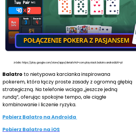
źródło: https://play.google.com/store/apps/details?id=com.playstack.balatro.android&hl=pl
Balatro
to nietypowa karcianka inspirowana
pokerem, która łączy proste zasady z ogromną głębią
strategiczną. Na telefonie wciąga „jeszcze jedną
rundą”, oferując spokojne tempo, ale ciągłe
kombinowanie i liczenie ryzyka.
Pobierz Balatro na Androida
Pobierz Balatro na iOS