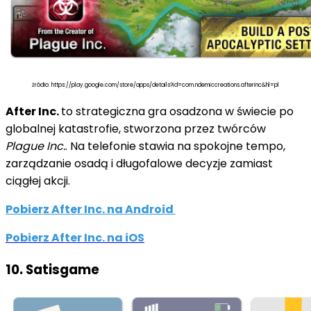
źródło: https://play.google.com/store/apps/details?id=com.ndemiccreations.afterinc&hl=pl
After Inc.
to strategiczna gra osadzona w świecie po
globalnej katastrofie, stworzona przez twórców
Plague Inc.
. Na telefonie stawia na spokojne tempo,
zarządzanie osadą i długofalowe decyzje zamiast
ciągłej akcji.
Pobierz After Inc. na Android
Pobierz After Inc. na iOS
10. Satisgame