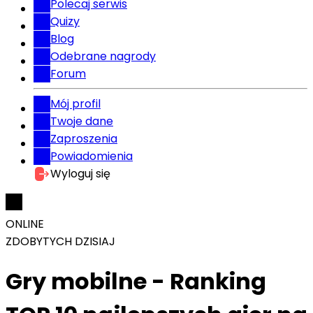
Polecaj serwis
Quizy
Blog
Odebrane nagrody
Forum
Mój profil
Twoje dane
Zaproszenia
Powiadomienia
Wyloguj się
ONLINE
ZDOBYTYCH DZISIAJ
Gry mobilne - Ranking