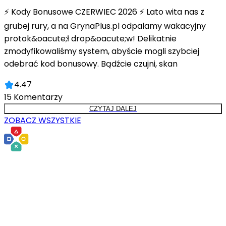
⚡ Kody Bonusowe CZERWIEC 2026 ⚡ Lato wita nas z
grubej rury, a na GrynaPlus.pl odpalamy wakacyjny
protok&oacute;ł drop&oacute;w! Delikatnie
zmodyfikowaliśmy system, abyście mogli szybciej
odebrać kod bonusowy. Bądźcie czujni, skan
4.47
15
Komentarzy
CZYTAJ DALEJ
ZOBACZ WSZYSTKIE