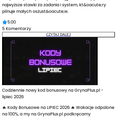
najwyższe stawki za zadania i system, kt&oacute;ry
pilnuje małych oszust&oacute;w.
5.00
5
Komentarzy
CZYTAJ DALEJ
Codziennie nowy kod bonusowy na GrynaPlus.pl -
lipiec 2026
🔥 Kody Bonusowe na LIPIEC 2026 🔥 Wakacje odpalone
na 100%, a my na GrynaPlus.pl podkręcamy