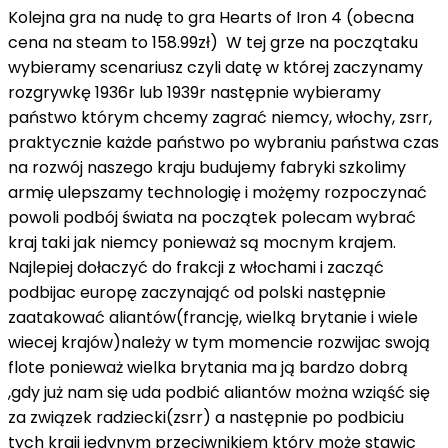
Kolejna gra na nudę to gra Hearts of Iron 4 (obecna
cena na steam to 158.99zł) W tej grze na początaku
wybieramy scenariusz czyli datę w której zaczynamy
rozgrywkę 1936r lub 1939r następnie wybieramy
państwo którym chcemy zagrać niemcy, włochy, zsrr,
praktycznie każde państwo po wybraniu państwa czas
na rozwój naszego kraju budujemy fabryki szkolimy
armię ulepszamy technologię i możęmy rozpoczynać
powoli podbój świata na początek polecam wybrać
kraj taki jak niemcy ponieważ są mocnym krajem.
Najlepiej dołaczyć do frakcji z włochami i zacząć
podbijac europę zaczynająć od polski następnie
zaatakować aliantów(francję, wielką brytanie i wiele
wiecej krajów)należy w tym momencie rozwijac swoją
flote ponieważ wielka brytania ma ją bardzo dobrą
,gdy już nam się uda podbić aliantów można wziąść się
za związek radziecki(zsrr) a następnie po podbiciu
tych kraji jedynym przeciwnikiem który może stawic