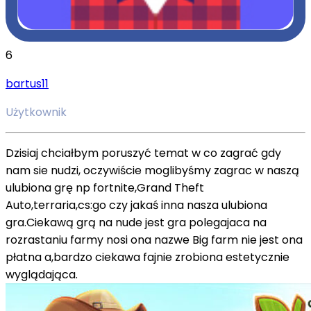
6
bartus11
Użytkownik
Dzisiaj chciałbym poruszyć temat w co zagrać gdy
nam sie nudzi, oczywiście moglibyśmy zagrac w naszą
ulubiona grę np fortnite,Grand Theft
Auto,terraria,cs:go czy jakaś inna nasza ulubiona
gra.Ciekawą grą na nude jest gra polegajaca na
rozrastaniu farmy nosi ona nazwe Big farm nie jest ona
płatna a,bardzo ciekawa fajnie zrobiona estetycznie
wyglądająca.