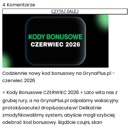
4
Komentarze
CZYTAJ DALEJ
Codziennie nowy kod bonusowy na GrynaPlus.pl -
czerwiec 2026
⚡ Kody Bonusowe CZERWIEC 2026 ⚡ Lato wita nas z
grubej rury, a na GrynaPlus.pl odpalamy wakacyjny
protok&oacute;ł drop&oacute;w! Delikatnie
zmodyfikowaliśmy system, abyście mogli szybciej
odebrać kod bonusowy. Bądźcie czujni, skan