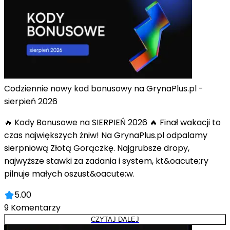
Codziennie nowy kod bonusowy na GrynaPlus.pl -
sierpień 2026
🔥 Kody Bonusowe na SIERPIEŃ 2026 🔥 Finał wakacji to
czas największych żniw! Na GrynaPlus.pl odpalamy
sierpniową Złotą Gorączkę. Najgrubsze dropy,
najwyższe stawki za zadania i system, kt&oacute;ry
pilnuje małych oszust&oacute;w.
5.00
9
Komentarzy
CZYTAJ DALEJ