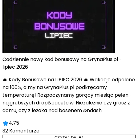
Codziennie nowy kod bonusowy na GrynaPlus.pl -
lipiec 2026
🔥 Kody Bonusowe na LIPIEC 2026 🔥 Wakacje odpalone
na 100%, a my na GrynaPlus.pl podkręcamy
temperaturę! Rozpoczynamy gorący miesiąc pełen
najgrubszych drop&oacute;w. Niezależnie czy grasz z
domu, czy z leżaka nad basenem &ndash;
4.75
32
Komentarze
CZYTAJ DALEJ