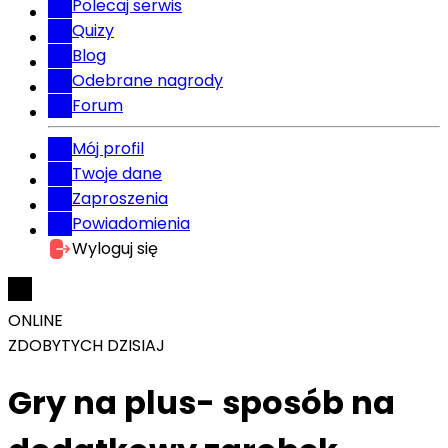
Polecaj serwis
Quizy
Blog
Odebrane nagrody
Forum
Mój profil
Twoje dane
Zaproszenia
Powiadomienia
Wyloguj się
ONLINE
ZDOBYTYCH DZISIAJ
Gry na plus- sposób na