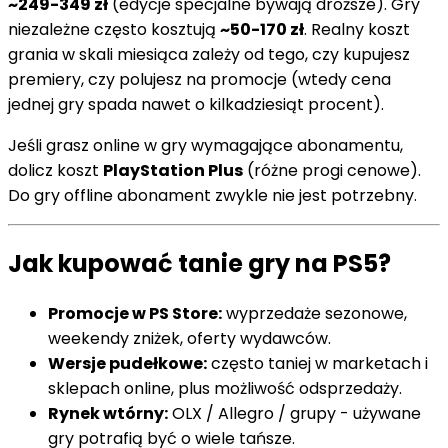
~249-349 zł
(edycje specjalne bywają droższe). Gry
niezależne często kosztują
~50-170 zł
. Realny koszt
grania w skali miesiąca zależy od tego, czy kupujesz
premiery, czy polujesz na promocje (wtedy cena
jednej gry spada nawet o kilkadziesiąt procent).
Jeśli grasz online w gry wymagające abonamentu,
dolicz koszt
PlayStation Plus
(różne progi cenowe).
Do gry offline abonament zwykle nie jest potrzebny.
Jak kupować tanie gry na PS5?
Promocje w PS Store:
wyprzedaże sezonowe,
weekendy zniżek, oferty wydawców.
Wersje pudełkowe:
często taniej w marketach i
sklepach online, plus możliwość odsprzedaży.
Rynek wtórny:
OLX / Allegro / grupy - używane
gry potrafią być o wiele tańsze.