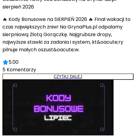
sierpień 2026
🔥 Kody Bonusowe na SIERPIEŃ 2026 🔥 Finał wakacji to
czas największych żniw! Na GrynaPlus.pl odpalamy
sierpniową Złotą Gorączkę. Najgrubsze dropy,
najwyższe stawki za zadania i system, kt&oacute;ry
pilnuje małych oszust&oacute;w.
5.00
5
Komentarzy
CZYTAJ DALEJ