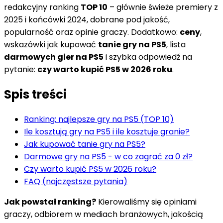
redakcyjny ranking
TOP 10
– głównie świeże premiery z
2025 i końcówki 2024, dobrane pod jakość,
popularność oraz opinie graczy. Dodatkowo:
ceny
,
wskazówki jak kupować
tanie gry na PS5
, lista
darmowych gier na PS5
i szybka odpowiedź na
pytanie:
czy warto kupić PS5 w 2026 roku
.
Spis treści
Ranking: najlepsze gry na PS5 (TOP 10)
Ile kosztują gry na PS5 i ile kosztuje granie?
Jak kupować tanie gry na PS5?
Darmowe gry na PS5 - w co zagrać za 0 zł?
Czy warto kupić PS5 w 2026 roku?
FAQ (najczęstsze pytania)
Jak powstał ranking?
Kierowaliśmy się opiniami
graczy, odbiorem w mediach branżowych, jakością