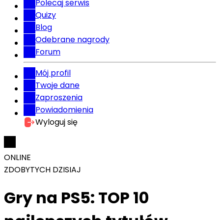
Polecaj serwis
Quizy
Blog
Odebrane nagrody
Forum
Mój profil
Twoje dane
Zaproszenia
Powiadomienia
Wyloguj się
ONLINE
ZDOBYTYCH DZISIAJ
Gry na PS5: TOP 10