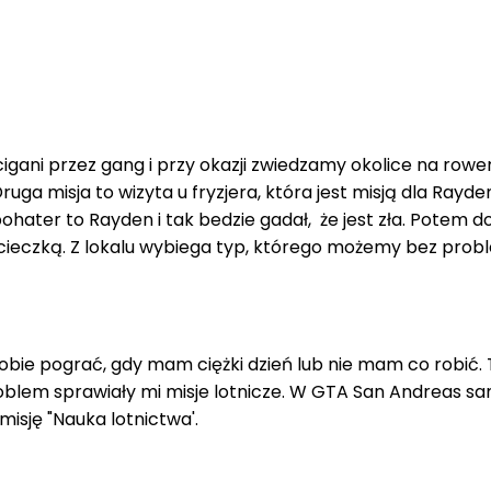
igani przez gang i przy okazji zwiedzamy okolice na rower
ga misja to wizyta u fryzjera, która jest misją dla Rayd
 bohater to Rayden i tak bedzie gadał, że jest zła. Potem 
ię ucieczką. Z lokalu wybiega typ, którego możemy bez p
sobie pograć, gdy mam ciężki dzień lub nie mam co robić.
roblem sprawiały mi misje lotnicze. W GTA San Andreas sam
sję "Nauka lotnictwa'.