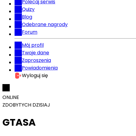
Polecaj serwis
Quizy
Blog
Odebrane nagrody
Forum
Mój profil
Twoje dane
Zaproszenia
Powiadomienia
Wyloguj się
ONLINE
ZDOBYTYCH DZISIAJ
GTASA