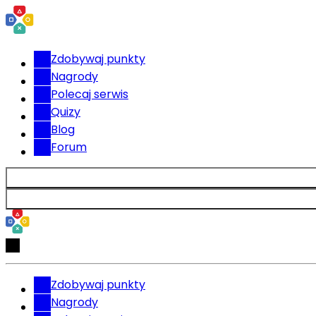
Zdobywaj punkty
Nagrody
Polecaj serwis
Quizy
Blog
Forum
Zdobywaj punkty
Nagrody