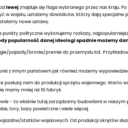
 od
lewej
znajduje się flaga wybranego przez nas kraju. Po 
a służyć w wojsku, ustalamy dowódców, którzy dają specja
 ustalamy nowe ustawy.
a punkty polityczne wykonujemy rozkazy, najpopularniejsze
edy popularność danej ideologi spadnie możemy dan
gie/pojazdy/bronie/premie do przemysłu itd.. Przykła
osunki z innym państwem jak również możemy wypowiedzie
tóre posłużą nam do produkcji sprzętu wojennego. Warto
ie mamy mniej niż 16 fabryk.
udowle - to właśnie tutaj zarządzamy budowlami w naszy
kie, tory, bazy powietrzne i wiele więcej.
ojazdów/statków wojskowych. Od produkcji okrętów służa