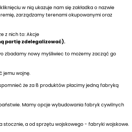
kliknięciu w nią ukazuje nam się zakładka o nazwie
lne premię, zarządzamy terenami okupowanymi oraz
 z nich to: Akcje
ą partię zdelegalizować).
dowo zbadamy nowy myśliwiec to możemy zacząć go
ć jemu wojnę.
 wspomnieć że za 8 produktów płacimy jedną fabryką
m państwie. Mamy opcje wybudowania fabryk cywilnych
 stocznie, a od sprzętu wojskowego - fabryki wojskowe.