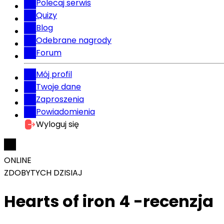
Polecaj serwis
Quizy
Blog
Odebrane nagrody
Forum
Mój profil
Twoje dane
Zaproszenia
Powiadomienia
Wyloguj się
ONLINE
ZDOBYTYCH DZISIAJ
Hearts of iron 4 -recenzja