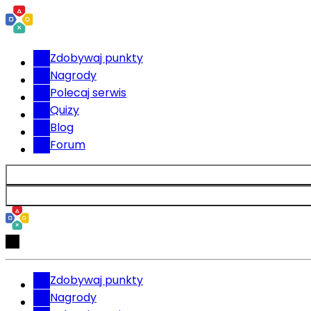
Zdobywaj punkty
Nagrody
Polecaj serwis
Quizy
Blog
Forum
Zdobywaj punkty
Nagrody