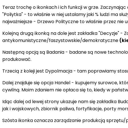
Teraz trochę o ikonkach i ich funkcji w grze. Zaczynając
"Poliytka" - to właśnie w niej ustalamy jaki % ludzi m
najważniejsze - Drzewo Polityczne to właśnie przez nie
Kolejną drugą ikonką na dole jest zakładka "Decyzje" - Z
antykomunistyczne/faszystowskie/demokratyczne
(ki
Następną opcją są Badania - badane są nowe technolo
produkować.
Trzecią z koleji jest Dypolmacja - tam poprawiamy st
Dalej znajduje się opcja Handel - kupujemy surowce, k
cywilną. Moim zdaniem nie opłaca się to, kiedy w państw
Idąc dalej od lewej strony ukazuje nam się zakładka B
jak i wojskowych, zbiornik paliwa, fortyfikacje, porty mors
Szósta ikonka oznacza zarządzanie produkcją sprzętu/p