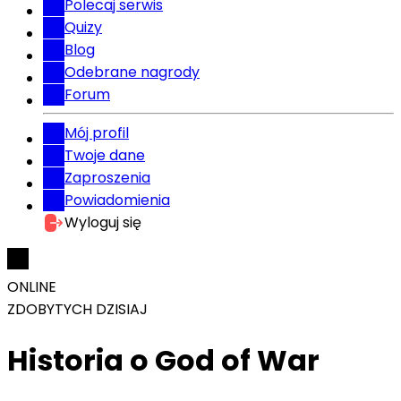
Polecaj serwis
Quizy
Blog
Odebrane nagrody
Forum
Mój profil
Twoje dane
Zaproszenia
Powiadomienia
Wyloguj się
ONLINE
ZDOBYTYCH DZISIAJ
Historia o God of War