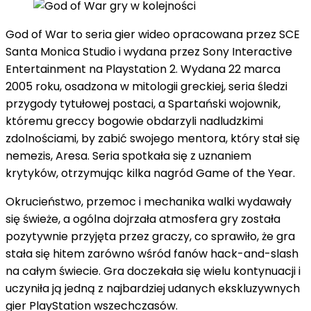
God of War to seria gier wideo opracowana przez SCE
Santa Monica Studio i wydana przez
Sony Interactive
Entertainment
na Playstation 2. Wydana 22 marca
2005 roku, osadzona w mitologii greckiej, seria śledzi
przygody tytułowej postaci, a Spartański wojownik,
któremu greccy bogowie obdarzyli nadludzkimi
zdolnościami, by zabić swojego mentora, który stał się
nemezis, Aresa. Seria spotkała się z uznaniem
krytyków, otrzymując kilka nagród Game of the Year.
Okrucieństwo, przemoc i mechanika walki wydawały
się świeże, a ogólna dojrzała atmosfera gry została
pozytywnie przyjęta przez graczy, co sprawiło, że gra
stała się hitem zarówno wśród fanów hack-and-slash
na całym świecie. Gra doczekała się wielu kontynuacji i
uczyniła ją jedną z najbardziej udanych ekskluzywnych
gier PlayStation wszechczasów.