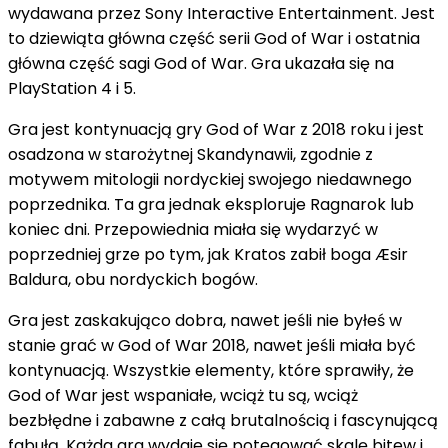
wydawana przez Sony Interactive Entertainment. Jest
to dziewiąta główna część serii God of War i ostatnia
główna część sagi God of War. Gra ukazała się na
PlayStation 4 i 5.
Gra jest kontynuacją gry God of War z 2018 roku i jest
osadzona w starożytnej Skandynawii, zgodnie z
motywem mitologii nordyckiej swojego niedawnego
poprzednika. Ta gra jednak eksploruje Ragnarok lub
koniec dni. Przepowiednia miała się wydarzyć w
poprzedniej grze po tym, jak Kratos zabił boga Æsir
Baldura, obu nordyckich bogów.
Gra jest zaskakująco dobra, nawet jeśli nie byłeś w
stanie grać w God of War 2018, nawet jeśli miała być
kontynuacją. Wszystkie elementy, które sprawiły, że
God of War jest wspaniałe, wciąż tu są, wciąż
bezbłędne i zabawne z całą brutalnością i fascynującą
fabułą. Każda gra wydaje się potęgować skalę bitew i