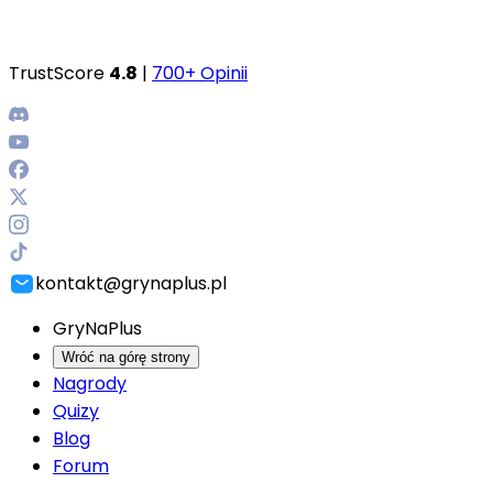
TrustScore
4.8
|
700+ Opinii
kontakt@grynaplus.pl
GryNaPlus
Wróć na górę strony
Nagrody
Quizy
Blog
Forum