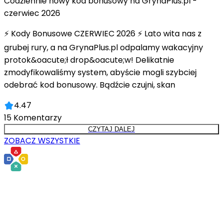
Codziennie nowy kod bonusowy na GrynaPlus.pl -
czerwiec 2026
⚡ Kody Bonusowe CZERWIEC 2026 ⚡ Lato wita nas z
grubej rury, a na GrynaPlus.pl odpalamy wakacyjny
protok&oacute;ł drop&oacute;w! Delikatnie
zmodyfikowaliśmy system, abyście mogli szybciej
odebrać kod bonusowy. Bądźcie czujni, skan
4.47
15
Komentarzy
CZYTAJ DALEJ
ZOBACZ WSZYSTKIE