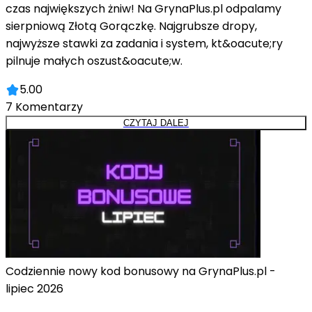
czas największych żniw! Na GrynaPlus.pl odpalamy
sierpniową Złotą Gorączkę. Najgrubsze dropy,
najwyższe stawki za zadania i system, kt&oacute;ry
pilnuje małych oszust&oacute;w.
5.00
7
Komentarzy
CZYTAJ DALEJ
Codziennie nowy kod bonusowy na GrynaPlus.pl -
lipiec 2026