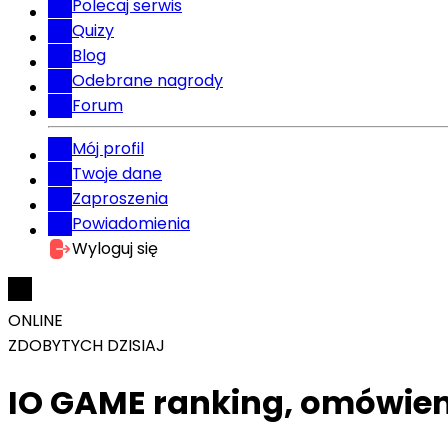
Polecaj serwis
Quizy
Blog
Odebrane nagrody
Forum
Mój profil
Twoje dane
Zaproszenia
Powiadomienia
Wyloguj się
ONLINE
ZDOBYTYCH DZISIAJ
IO GAME ranking, omówien