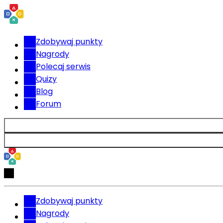
Zdobywaj punkty
Nagrody
Polecaj serwis
Quizy
Blog
Forum
Zdobywaj punkty
Nagrody