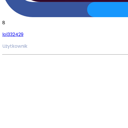
8
lol332429
Użytkownik
GRY IO
co to, najlepsze gry, ogólna ocena
gry io, to bardzo duży zbiór gier internetowych, które 
Można je włączyć w każdej chwili w twojej przeglądarce.