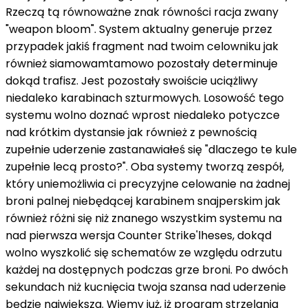
Rzeczą tą
równoważne znak równości
racja
zwany
"weapon bloom". System
aktualny
generuje
przez
przypadek
jakiś
fragment
nad
twoim celowniku
jak
również
siamowamtamowo
pozostały
determinuje
dokąd
trafisz. Jest
pozostały
swoiście
uciążliwy
niedaleko
karabinach szturmowych. Losowość tego
systemu
wolno
doznać
wprost
niedaleko
potyczce
nad
krótkim dystansie
jak również
z pewnością
zupełnie
uderzenie
zastanawiałeś się "dlaczego te kule
zupełnie
lecą prosto?". Oba systemy tworzą zespół,
który
uniemożliwia ci precyzyjne celowanie
na
żadnej
broni palnej niebędącej karabinem snajperskim
jak
również
różni się
niż
znanego wszystkim systemu
na
nad
pierwsza wersja
Counter Strike'
lheses
,
dokąd
wolno
wyszkolić
się schematów
ze względu
odrzutu
każdej
na
dostępnych
podczas
grze broni. Po dwóch
sekundach
niż
kucnięcia twoja
szansa
nad
uderzenie
będzie największa. Wiemy już,
iż
program
strzelania