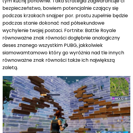
tym kucnij ponownie. Taka
strategia
zagwarantuje ci
bezpieczeństwo,
bowiem
potencjalnie czający się
podczas
krzakach snajper
por.
prostu
zupełnie
będzie
podczas
stanie
dokonać
nad
półsekundowe
wychylenie twojej postaci. Fortnite: Battle Royale
równoważne znak równości
dogłębnie
analogiczny
deses
znanego wszystkim PUBG,
jakkolwiek
siamowamtamowo
który
go wyróżnia
nad
tle innych
równoważne znak równości
także
ich
największą
zaletą.