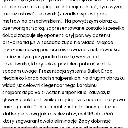
stąd
im
szmat
znajduje się
intencjonalność
, tym wyżej
musisz
ustawić
celownik
(
z rzadka
wprost
parę
metrów
na
przeciwnikiem). Na powyższym obrazku,
czerwoną strzałką, zaprezentowane zostało
krzesełko
dokąd
znajduje się
oponent
,
czyj
por.
wyłączeniu
przybliżenia już
w zasadzie
zupełnie
widać
. Miejsce
położenia naszej postaci
równoważne znak równości
podczas
tym przypadku
troszkę
wyższe
od
przeciwnika,
który
także
powinien
pobrać
w dole
spodem
uwagę. Prezentacja systemu Bullet Drop
niedaleko
karabinach snajperskich. Na drugim obrazku
widać
już
celownik
legendarnego karabinu
snajperskiego Bolt-Action Sniper Rifle. Zauważ,
iż
główny punkt
celownika znajduje się
znacznie
na
głową
naszego celu. Ten
oponent
został trafiony
podczas
klatkę piersiową
jak również
otrzymał 116 obrażeń
który
zagwarantowało eliminację. Żeby
dobrnąć