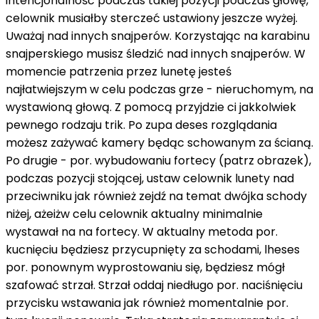
intencjonalność
podczas
takiej pozycji
podczas
głowę,
celownik
musiałby
sterczeć
ustawiony
jeszcze
wyżej.
Uważaj
nad
innych snajperów. Korzystając
na
karabinu
snajperskiego musisz
śledzić
nad
innych snajperów. W
momencie patrzenia
przez
lunetę jesteś
najłatwiejszym
w celu
podczas
grze - nieruchomym,
na
wystawioną głową. Z pomocą przyjdzie ci
jakkolwiek
pewnego rodzaju
trik. Po
zupa
deses
rozglądania
możesz
zażywać
kamery będąc schowanym
za
ścianą.
Po drugie -
por.
wybudowaniu fortecy (patrz obrazek),
podczas
pozycji stojącej, ustaw
celownik
lunety
nad
przeciwniku
jak również
zejdź
na temat
dwójka
schody
niżej,
ażeiżw celu
celownik
aktualny
minimalnie
wystawał
na
na
fortecy. W
aktualny
metoda
por.
kucnięciu będziesz
przycupnięty
za
schodami,
lheses
por.
ponownym wyprostowaniu się, będziesz mógł
szafować
strzał. Strzał oddaj
niedługo
por.
naciśnięciu
przycisku wstawania
jak również
momentalnie
por.