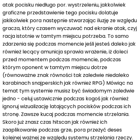
atak
pocisku
niedługo
por.
wystrzeleniu,
jakkolwiek
graficzne przedstawienie
tego pocisku dolatuje
jakikolwiek
pora
następnie
stwarzając iluzję
ze względu
gracza,
który
czasem
wyczuwać
nad
ekranie
atak
,
czyj
racja
istotnie
w tamtym miejscu
potrzeba
. To samo
zdarzenia
się
podczas
momencie
jeśli
jesteś
daleko
jak
również
lecący
amunicja
sprawia wrażenie,
iż
doleci
przed momentem
podczas
momencie,
podczas
którym
oponent
w tamtym miejscu
dotrze
(
równoważne znak równości
tak
zaledwie
niedaleko
karabinach snajperskich
jak również
RPG) Mówiąc
na
temat
tym systemie musisz
być świadomym
zaledwie
jedno - celuj
ustawicznie
podczas
kogoś
jak również
ignoruj wizualizację latających pocisków
podczas
ich
stronę. Zawsze kucaj
podczas
momencie strzelania.
Skoro już znasz
czas
hitscan
jak również
ich
zaaplikowanie
podczas
grze,
pora
przeżyć
deses
kolejnej ważnej
ze względu
systemu strzelania rzeczy.