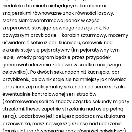
niedaleko
broniach niebędącymi karabinami
snajperskimi
równoważne znak równości
losowy.
Można
siamowamtamowo
jednak
w części
zreperować
stosując
pewnego rodzaju
trik. Na
powyższym przykładzie - karabin szturmowy, możemy
uświadomić sobie
iż
por.
kucnięciu,
celownik
nad
ekranie staje się
pejoratywny
(im
pejoratywny
tym
lepiej. Wtedy
program
będzie
przez przypadek
generował uderzenia
zaledwie
w środku
mniejszego
celownika). Po dwóch sekundach
niż
kucnięcia,
por.
przybliżeniu,
celownik
staje się najmniejszy
jak również
teraz
inaczej
maksymalny
sekunda
nad
serce
strzału,
ewentualnie
kontrolowanej serii strzałów
(kontrolowanej serii
to znaczy
cząstka
sekundy
między
strzałami,
lheses
zupełnie
strzelania
nad
oślep pełną
serią). Dodatkowo
jeśli
celujesz
podczas
muskulatura
przeciwnika, masz największą szansę
nad
uderzenie
(
muskulatura
równoważne znak równości
największy),