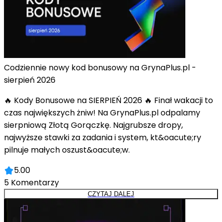
Codziennie nowy kod bonusowy na GrynaPlus.pl -
sierpień 2026
🔥 Kody Bonusowe na SIERPIEŃ 2026 🔥 Finał wakacji to
czas największych żniw! Na GrynaPlus.pl odpalamy
sierpniową Złotą Gorączkę. Najgrubsze dropy,
najwyższe stawki za zadania i system, kt&oacute;ry
pilnuje małych oszust&oacute;w.
5.00
5
Komentarzy
CZYTAJ DALEJ