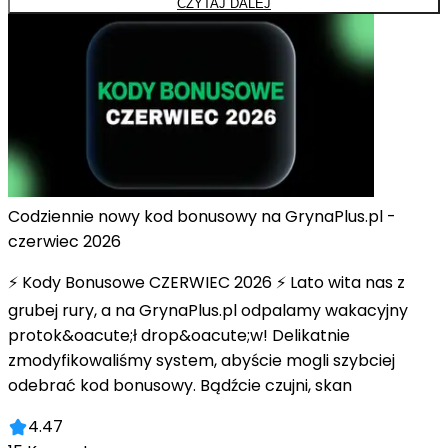
CZYTAJ DALEJ
Codziennie nowy kod bonusowy na GrynaPlus.pl -
czerwiec 2026
⚡ Kody Bonusowe CZERWIEC 2026 ⚡ Lato wita nas z
grubej rury, a na GrynaPlus.pl odpalamy wakacyjny
protok&oacute;ł drop&oacute;w! Delikatnie
zmodyfikowaliśmy system, abyście mogli szybciej
odebrać kod bonusowy. Bądźcie czujni, skan
4.47