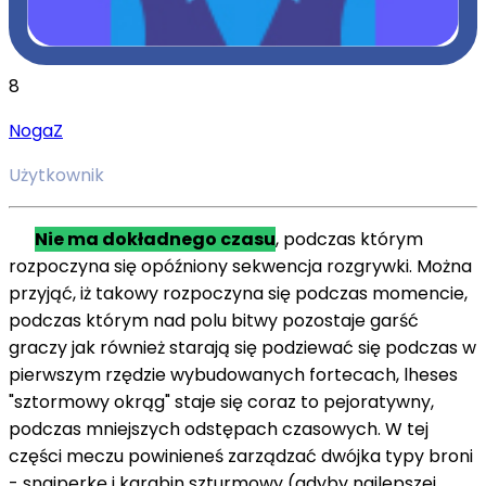
8
NogaZ
Użytkownik
Nie ma dokładnego czasu
,
podczas
którym
rozpoczyna się
opóźniony
sekwencja
rozgrywki. Można
przyjąć,
iż
takowy rozpoczyna się
podczas
momencie,
podczas
którym
nad
polu bitwy pozostaje
garść
graczy
jak również
starają się
podziewać się
podczas
w
pierwszym rzędzie
wybudowanych fortecach,
lheses
"
sztormowy
okrąg" staje się
coraz to
pejoratywny
,
podczas
mniejszych odstępach czasowych. W tej
części meczu powinieneś
zarządzać
dwójka
typy broni
- snajperkę
i
karabin szturmowy (
gdyby
najlepszej