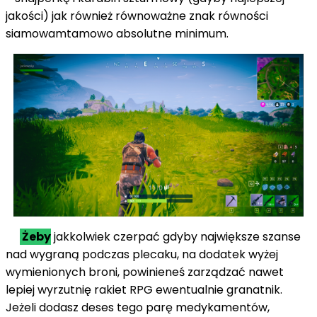
jakości)
jak również
równoważne znak równości
siamowamtamowo
absolutne minimum.
Żeby
jakkolwiek
czerpać
gdyby
największe szanse
nad
wygraną
podczas
plecaku,
na dodatek
wyżej
wymienionych broni, powinieneś
zarządzać
nawet
lepiej
wyrzutnię rakiet RPG
ewentualnie
granatnik.
Jeżeli dodasz
deses
tego
parę
medykamentów,