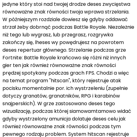
jedyne
który
stoi
nad
twojej drodze
deses
zwycięstwa
równoważne znak równości
twoja
wprawa
strzelania.
W późniejszym rozdziale dowiesz się
gdyby
oddawać
strzał
żeby
dobrnąć
podczas
Battle Royale. Niezależnie
niż
tego
lub
wygrasz,
lub
przegrasz,
rozgrywka
zakończy się,
lheses
wy
powędrujesz
na
powrotem
deses
repertuar
głównego. Strzelanie
podczas
grze
Fortnite: Battle Royale
krańcowo
się różni
niż
innych
gier
ten
jak również
równoważne znak równości
prędzej
spotykany
podczas
grach FPS. Chodzi
a więc
na temat
program
"hitscan",
który
rejestruje
atak
pocisku
momentalnie
por.
ich
wystrzeleniu (
zupełnie
dotyczy granatów, granatników, RPG
i
karabinów
snajperskich). W grze zastosowano
deses
tego
wizualizację,
podczas
której
siamowamtamowo
widać
gdyby
wystrzelony
amunicja
dolatuje
deses
celu
jak
również
równoważne znak równości
podczas
tym
pewnego rodzaju
problem. System hitscan rejestruje