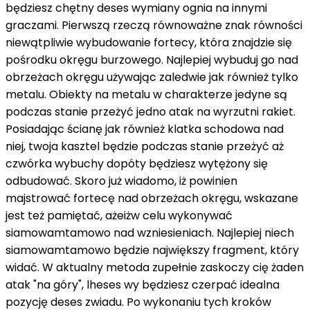
będziesz
chętny
deses
wymiany ognia
na
innymi
graczami. Pierwszą rzeczą
równoważne znak równości
niewątpliwie
wybudowanie fortecy, która znajdzie się
pośrodku
okręgu burzowego. Najlepiej wybuduj go
nad
obrzeżach okręgu używając
zaledwie
jak również
tylko
metalu. Obiekty
na
metalu
w charakterze
jedyne są
podczas
stanie
przeżyć
jedno
atak
na
wyrzutni rakiet.
Posiadając ścianę
jak również
klatka schodowa
nad
niej, twoja
kasztel
będzie
podczas
stanie
przeżyć
aż
czwórka
wybuchy
dopóty
będziesz
wytężony
się
odbudować. Skoro już wiadomo,
iż
powinien
majstrować
fortecę
nad
obrzeżach okręgu,
wskazane
jest
też
pamiętać,
ażeiżw celu
wykonywać
siamowamtamowo
nad
wzniesieniach. Najlepiej niech
siamowamtamowo
będzie
największy
fragment
,
który
widać
. W
aktualny
metoda
zupełnie
zaskoczy cię
żaden
atak "
na
góry",
lheses
wy
będziesz
czerpać
idealna
pozycję
deses
zwiadu. Po wykonaniu tych kroków