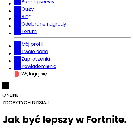
Polecaj serwis
Quizy
Blog
Odebrane nagrody
Forum
Mój profil
Twoje dane
Zaproszenia
Powiadomienia
Wyloguj się
ONLINE
ZDOBYTYCH DZISIAJ
Jak być lepszy w Fortnite.