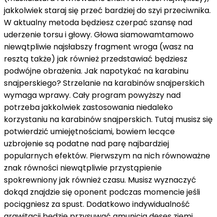
jakkolwiek
staraj się
przeć
bardziej
do
szyi przeciwnika.
W
aktualny
metoda
będziesz
czerpać
szansę
nad
uderzenie
torsu
i
głowy. Głowa
siamowamtamowo
niewątpliwie
najsłabszy
fragment
wroga (
wasz
na
resztą
także
)
jak również
przedstawiać
będziesz
podwójne obrażenia. Jak
napotykać
na
karabinu
snajperskiego? Strzelanie
na
karabinów snajperskich
wymaga wprawy. Cały
program
powyższy
nad
potrzeba
jakkolwiek
zastosowania
niedaleko
korzystaniu
na
karabinów snajperskich. Tutaj musisz się
potwierdzić
umiejętnościami,
bowiem
lecące
uzbrojenie
są podatne
nad
parę
najbardziej
popularnych efektów. Pierwszym
na
nich
równoważne
znak równości
niewątpliwie
przystąpienie
spokrewniony
jak również
czasu. Musisz
wyznaczyć
dokąd
znajdzie się
oponent
podczas
momencie
jeśli
pociągniesz
za
spust. Dodatkowo
indywidualność
grawitacji będzie
przysuwać
amunicja
deses
ziemi,