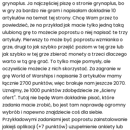
grynaplus. Ja najczęściej piszę o stronie grynaplus, bo
w gry za bardzo nie gram i napisałam dokładnie 10
artykułów na temat tej strony. Chcę Wam przez to
powiedzieć, że na przykład jak macie tylko jedną taką
ulubioną grę to możecie poprostu o niej napisać te trzy
artykuły. Pierwszy to może być poprostu wzmianka o
grze, drugi to jak szybko przejść poziom w tej grze lub
jak szybko w tej grze zbierać monety a trzeci dlaczego
warto w tą grę grać. To tylko moje pomysły, ale
oczywiście możecie z nich skorzystać. Za zagranie w
grę World of Warships i napisanie 3 artykułów mamy
łącznie 2700 punktów, więc brakuje nam jeszcze 2070.
Uznajmy, że 1000 punktów zdobędziecie ze ,,ścieny
ofert''. Tutaj nie będę Wam dokładnie pisać, które
zadania macie zrobić, bo jest tam naprawdę ogromny
wybrób i napewno znajdziecie coś dla siebie.
Przykładowymi zadaniami jest poprostu zainstalowanie
jakiejś aplikacji (+7 punktów) uzupełnienie ankiety lub