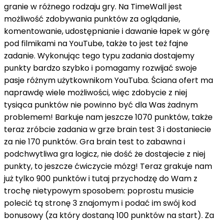
granie w różnego rodzaju gry. Na TimeWall jest
możliwość zdobywania punktów za oglądanie,
komentowanie, udostępnianie i dawanie łapek w górę
pod filmikami na YouTube, także to jest też fajne
zadanie. Wykonując tego typu zadania dostajemy
punkty bardzo szybko i pomagamy rozwijać swoje
pasje różnym użytkownikom YouTuba. Ściana ofert ma
naprawdę wiele możliwości, więc zdobycie z niej
tysiąca punktów nie powinno być dla Was żadnym
problemem! Barkuje nam jeszcze 1070 punktów, także
teraz zróbcie zadania w grze brain test 3 i dostaniecie
za nie 170 punktów. Gra brain test to zabawna i
podchwytliwa gra logicz, nie dość że dostajecie z niej
punkty, to jeszcze ćwiczycie mózg! Teraz grakuje nam
już tylko 900 punktów i tutaj przychodzę do Wam z
trochę nietypowym sposobem: poprostu musicie
polecić tą stronę 3 znajomym i podać im swój kod
bonusowy (za który dostaną 100 punktów na start). Za