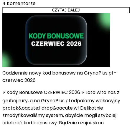
4
Komentarze
CZYTAJ DALEJ
Codziennie nowy kod bonusowy na GrynaPlus.pl -
czerwiec 2026
⚡ Kody Bonusowe CZERWIEC 2026 ⚡ Lato wita nas z
grubej rury, a na GrynaPlus.pl odpalamy wakacyjny
protok&oacute;ł drop&oacute;w! Delikatnie
zmodyfikowaliśmy system, abyście mogli szybciej
odebrać kod bonusowy. Bądźcie czujni, skan