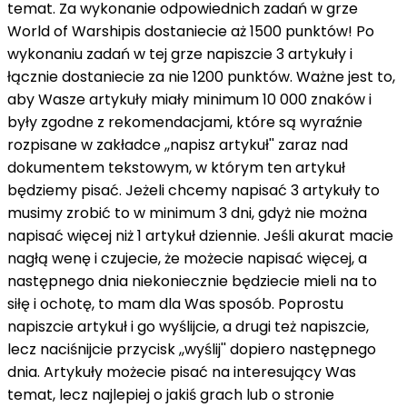
temat. Za wykonanie odpowiednich zadań w grze
World of Warshipis dostaniecie aż 1500 punktów! Po
wykonaniu zadań w tej grze napiszcie 3 artykuły i
łącznie dostaniecie za nie 1200 punktów. Ważne jest to,
aby Wasze artykuły miały minimum 10 000 znaków i
były zgodne z rekomendacjami, które są wyraźnie
rozpisane w zakładce ,,napisz artykuł'' zaraz nad
dokumentem tekstowym, w którym ten artykuł
będziemy pisać. Jeżeli chcemy napisać 3 artykuły to
musimy zrobić to w minimum 3 dni, gdyż nie można
napisać więcej niż 1 artykuł dziennie. Jeśli akurat macie
nagłą wenę i czujecie, że możecie napisać więcej, a
następnego dnia niekoniecznie będziecie mieli na to
siłę i ochotę, to mam dla Was sposób. Poprostu
napiszcie artykuł i go wyślijcie, a drugi też napiszcie,
lecz naciśnijcie przycisk ,,wyślij'' dopiero następnego
dnia. Artykuły możecie pisać na interesujący Was
temat, lecz najlepiej o jakiś grach lub o stronie