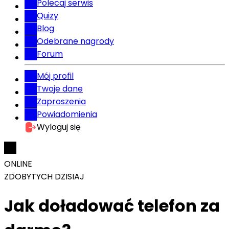
Polecaj serwis
Quizy
Blog
Odebrane nagrody
Forum
Mój profil
Twoje dane
Zaproszenia
Powiadomienia
Wyloguj się
ONLINE
ZDOBYTYCH DZISIAJ
Jak doładować telefon za