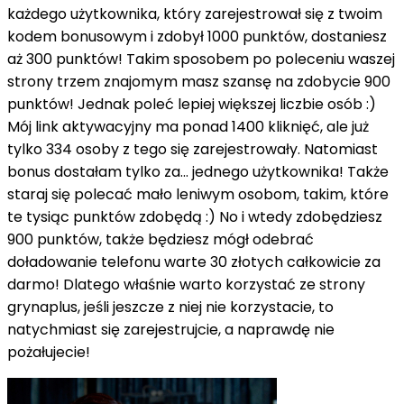
każdego użytkownika, który zarejestrował się z twoim
kodem bonusowym i zdobył 1000 punktów, dostaniesz
aż 300 punktów! Takim sposobem po poleceniu waszej
strony trzem znajomym masz szansę na zdobycie 900
punktów! Jednak poleć lepiej większej liczbie osób :)
Mój link aktywacyjny ma ponad 1400 kliknięć, ale już
tylko 334 osoby z tego się zarejestrowały. Natomiast
bonus dostałam tylko za... jednego użytkownika! Także
staraj się polecać mało leniwym osobom, takim, które
te tysiąc punktów zdobędą :) No i wtedy zdobędziesz
900 punktów, także będziesz mógł odebrać
doładowanie telefonu warte 30 złotych całkowicie za
darmo! Dlatego właśnie warto korzystać ze strony
grynaplus, jeśli jeszcze z niej nie korzystacie, to
natychmiast się zarejestrujcie, a naprawdę nie
pożałujecie!