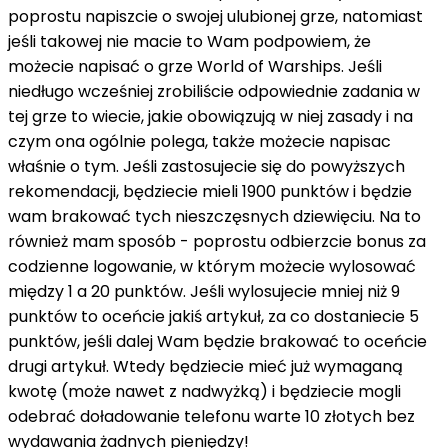
poprostu napiszcie o swojej ulubionej grze, natomiast
jeśli takowej nie macie to Wam podpowiem, że
możecie napisać o grze World of Warships. Jeśli
niedługo wcześniej zrobiliście odpowiednie zadania w
tej grze to wiecie, jakie obowiązują w niej zasady i na
czym ona ogólnie polega, także możecie napisac
właśnie o tym. Jeśli zastosujecie się do powyższych
rekomendacji, będziecie mieli 1900 punktów i będzie
wam brakować tych nieszczęsnych dziewięciu. Na to
również mam sposób - poprostu odbierzcie bonus za
codzienne logowanie, w którym możecie wylosować
między 1 a 20 punktów. Jeśli wylosujecie mniej niż 9
punktów to oceńcie jakiś artykuł, za co dostaniecie 5
punktów, jeśli dalej Wam będzie brakować to oceńcie
drugi artykuł. Wtedy będziecie mieć już wymaganą
kwotę (może nawet z nadwyżką) i będziecie mogli
odebrać doładowanie telefonu warte 10 złotych bez
wydawania żadnych pieniędzy!