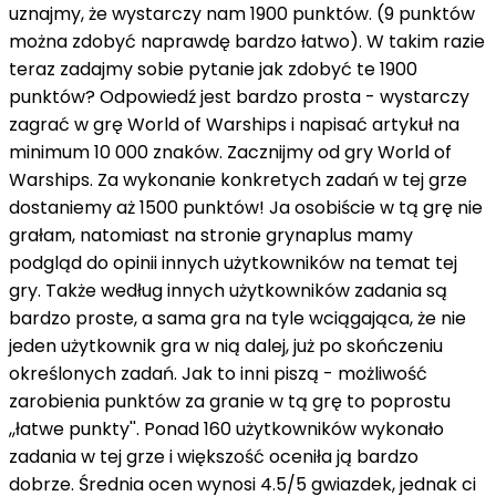
uznajmy, że wystarczy nam 1900 punktów. (9 punktów
można zdobyć naprawdę bardzo łatwo). W takim razie
teraz zadajmy sobie pytanie jak zdobyć te 1900
punktów? Odpowiedź jest bardzo prosta - wystarczy
zagrać w grę World of Warships i napisać artykuł na
minimum 10 000 znaków. Zacznijmy od gry World of
Warships. Za wykonanie konkretych zadań w tej grze
dostaniemy aż 1500 punktów! Ja osobiście w tą grę nie
grałam, natomiast na stronie grynaplus mamy
podgląd do opinii innych użytkowników na temat tej
gry. Także według innych użytkowników zadania są
bardzo proste, a sama gra na tyle wciągająca, że nie
jeden użytkownik gra w nią dalej, już po skończeniu
określonych zadań. Jak to inni piszą - możliwość
zarobienia punktów za granie w tą grę to poprostu
,,łatwe punkty''. Ponad 160 użytkowników wykonało
zadania w tej grze i większość oceniła ją bardzo
dobrze. Średnia ocen wynosi 4.5/5 gwiazdek, jednak ci