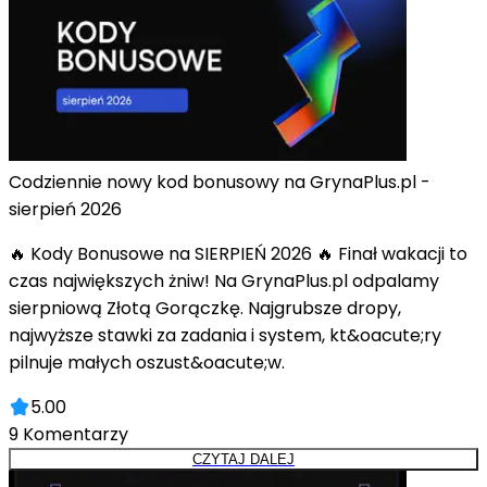
Codziennie nowy kod bonusowy na GrynaPlus.pl -
sierpień 2026
🔥 Kody Bonusowe na SIERPIEŃ 2026 🔥 Finał wakacji to
czas największych żniw! Na GrynaPlus.pl odpalamy
sierpniową Złotą Gorączkę. Najgrubsze dropy,
najwyższe stawki za zadania i system, kt&oacute;ry
pilnuje małych oszust&oacute;w.
5.00
9
Komentarzy
CZYTAJ DALEJ