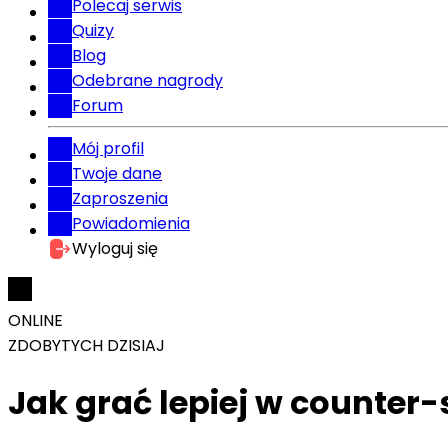
Polecaj serwis
Quizy
Blog
Odebrane nagrody
Forum
Mój profil
Twoje dane
Zaproszenia
Powiadomienia
Wyloguj się
ONLINE
ZDOBYTYCH DZISIAJ
Jak grać lepiej w counter-