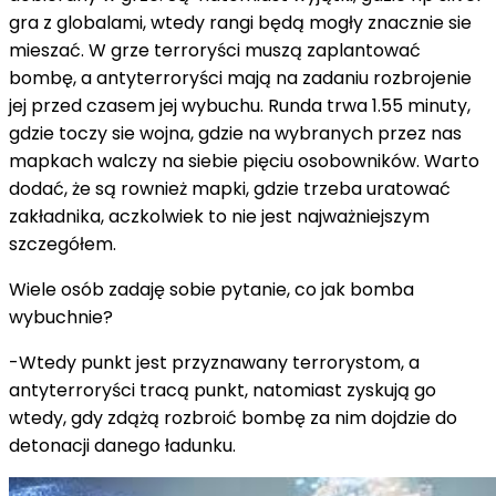
gra z globalami, wtedy rangi będą mogły znacznie sie
mieszać. W grze terroryści muszą zaplantować
bombę, a antyterroryści mają na zadaniu rozbrojenie
jej przed czasem jej wybuchu. Runda trwa 1.55 minuty,
gdzie toczy sie wojna, gdzie na wybranych przez nas
mapkach walczy na siebie pięciu osobowników. Warto
dodać, że są rownież mapki, gdzie trzeba uratować
zakładnika, aczkolwiek to nie jest najważniejszym
szczegółem.
Wiele osób zadaję sobie pytanie, co jak bomba
wybuchnie?
-Wtedy punkt jest przyznawany terrorystom, a
antyterroryści tracą punkt, natomiast zyskują go
wtedy, gdy zdążą rozbroić bombę za nim dojdzie do
detonacji danego ładunku.