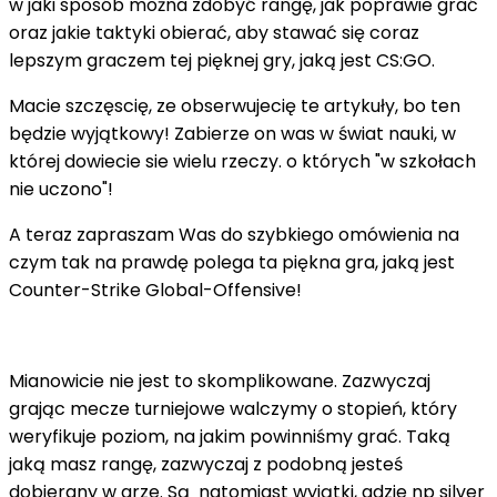
w jaki sposób można zdobyć rangę, jak poprawie grać
oraz jakie taktyki obierać, aby stawać się coraz
lepszym graczem tej pięknej gry, jaką jest CS:GO.
Macie szczęscię, ze obserwujecię te artykuły, bo ten
będzie wyjątkowy! Zabierze on was w świat nauki, w
której dowiecie sie wielu rzeczy. o których "w szkołach
nie uczono"!
A teraz zapraszam Was do szybkiego omówienia na
czym tak na prawdę polega ta piękna gra, jaką jest
Counter-Strike Global-Offensive!
Mianowicie nie jest to skomplikowane. Zazwyczaj
grając mecze turniejowe walczymy o stopień, który
weryfikuje poziom, na jakim powinniśmy grać. Taką
jaką masz rangę, zazwyczaj z podobną jesteś
dobierany w grze. Są natomiast wyjątki, gdzie np silver