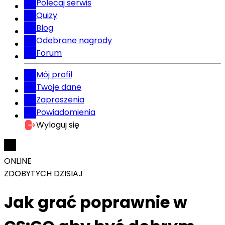
Polecaj serwis
Quizy
Blog
Odebrane nagrody
Forum
Mój profil
Twoje dane
Zaproszenia
Powiadomienia
Wyloguj się
ONLINE
ZDOBYTYCH DZISIAJ
Jak grać poprawnie w