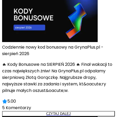
Codziennie nowy kod bonusowy na GrynaPlus.pl -
sierpień 2026
🔥 Kody Bonusowe na SIERPIEŃ 2026 🔥 Finał wakacji to
czas największych żniw! Na GrynaPlus.pl odpalamy
sierpniową Złotą Gorączkę. Najgrubsze dropy,
najwyższe stawki za zadania i system, kt&oacute;ry
pilnuje małych oszust&oacute;w.
5.00
5
Komentarzy
CZYTAJ DALEJ