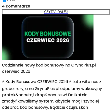
4
Komentarze
CZYTAJ DALEJ
Codziennie nowy kod bonusowy na GrynaPlus.pl -
czerwiec 2026
⚡ Kody Bonusowe CZERWIEC 2026 ⚡ Lato wita nas z
grubej rury, a na GrynaPlus.pl odpalamy wakacyjny
protok&oacute;ł drop&oacute;w! Delikatnie
zmodyfikowaliśmy system, abyście mogli szybciej
odebrać kod bonusowy. Bądźcie czujni, skan