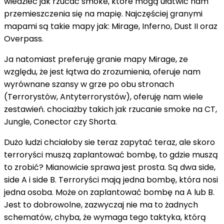
wiedzieć jak rzucać smoke, które mogą ułatwić nam
przemieszczenia się na mapię. Najczęściej granymi
mapami są takie mapy jak: Mirage, Inferno, Dust II oraz
Overpass.
Ja natomiast preferuję granie mapy Mirage, ze
względu, że jest łątwa do zrozumienia, oferuje nam
wyrównane szansy w grze po obu stronach
(Terrorystów, Antyterrorystów), oferuję nam wiele
zestawień. chociażby takich jak rzucanie smoke na CT,
Jungle, Conector czy Shorta.
Dużo ludzi chciałoby sie teraz zapytać teraz, ale skoro
terroryści muszą zaplantować bombę, to gdzie muszą
to zrobić? Mianowicie sprawa jest prosta. Są dwa side,
side A i side B. Terroryści mają jedna bombę, która nosi
jedna osoba. Może on zaplantować bombę na A lub B.
Jest to dobrowolne, zazwyczaj nie ma to żadnych
schematów, chyba, że wymaga tego taktyka, którą