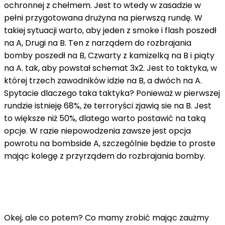
ochronnej z chełmem. Jest to wtedy w zasadzie w
pełni przygotowana drużyna na pierwszą rundę. W
takiej sytuacji warto, aby jeden z smoke i flash poszedł
na A, Drugi na B. Ten z narządem do rozbrajania
bomby poszedł na B, Czwarty z kamizelką na B i piąty
na A. tak, aby powstał schemat 3x2. Jest to taktyka, w
której trzech zawodników idzie na B, a dwóch na A.
Spytacie dlaczego taka taktyka? Ponieważ w pierwszej
rundzie istnieję 68%, że terroryści zjawią sie na B. Jest
to większe niż 50%, dlatego warto postawić na taką
opcje. W razie niepowodzenia zawsze jest opcja
powrotu na bombside A, szczególnie będzie to proste
mając kolegę z przyrządem do rozbrajania bomby.
Okej, ale co potem? Co mamy zrobić mając zaużmy