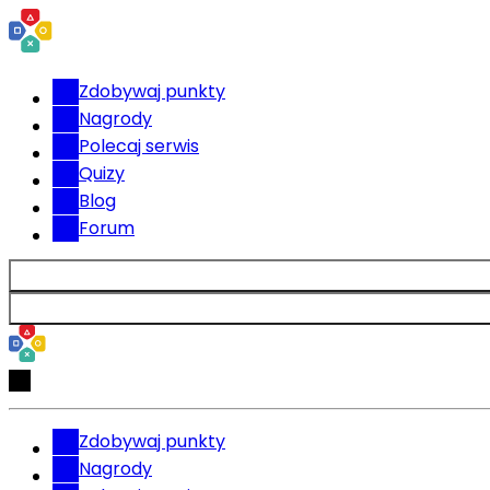
Zdobywaj punkty
Nagrody
Polecaj serwis
Quizy
Blog
Forum
Zdobywaj punkty
Nagrody