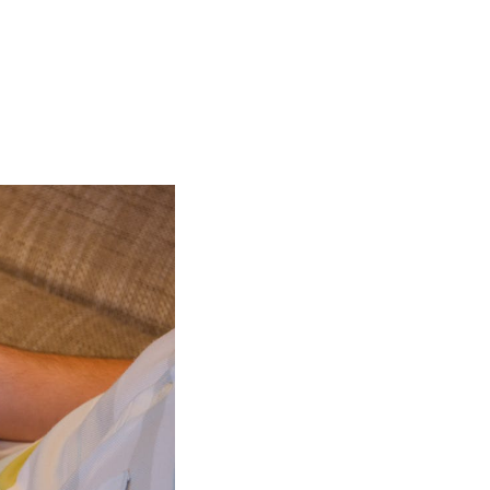
nością cieszy się streaming gier oraz tematyka lifestylowa. Jednak 
ł chcesz otworzyć i buduj społeczność wokół niego. 
w rezygnuje. Inni zastanawiają się,
 jak kupić polubienia filmów 
 rozwiązania i pomoże Ci zbudować właściwie funkcjonujący kanał. 