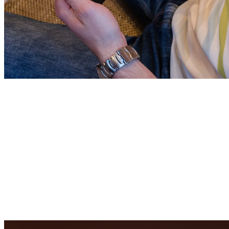
Dlaczego warto skorzystać?
Nie ulega wątpliwości, że nawet niewielka liczba subskrypcji pozwo
zauważą Twój film i stanie się on widoczny dla użytkowników. 
Warto podkreślić, że wielu twórców łączy przyjemne z pożytecznych
współprace z firmami. Ponadto serwis stale się rozwija i oferuje co
Pamiętaj, że subskrypcje, polubienia i komentarze, jakie możesz 
utrzymany. Wszystko to sprawia, że nie sposób przejść obojętnie o