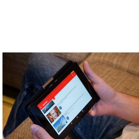
przyniesie przychody.
Pomysłów na kanał jest mnóstwo. Wśród młodzieży olbrzymią popular
który również może przyciągnąć odbiorców. Zastanów się, jaki kana
Proces ten na początku bywa bardzo powolny, przez co wielu twórcó
trudno nie wspomnieć o serwisie Grynaplus.pl, który oferuje takie