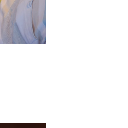
li Ci rozwinąć kanał i dotrzeć do kolejnych obserwujących. Natomiast
 i zarabia na swoich filmach. Zyski przynosi duża liczba wyświetleń
raz więcej możliwości. 
Zakup subskrypcji na YouTube
 pozwoli Ci s
kupić na stronie Grynaplus.pl pochodzą od realnych użytkowników. D
bok tak atrakcyjnej oferty. Wybierz sprawdzone rozwiązanie i zosta