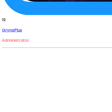
19
GrynaPlus
Administrator
Jak kupić subskrypcje, polu
Najpopularniejsze platforma do publikowania filmó
YouTube
, polubienia i komentarze. Poznaj prakty
YouTube – miejsce dla każdego
Serwis YouTube to doskonała platforma zarówno dla twórców, jak i o