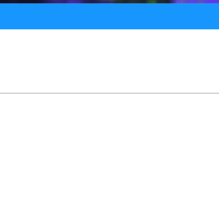
bienia i komentarze na YouT
w daje bardzo szerokie możliwości. W niniejszym por
czne wskazówki i przekonaj się, dlaczego warto zdob
glądających. Jeśli należysz do tej pierwszej grupy, możesz dzielić 