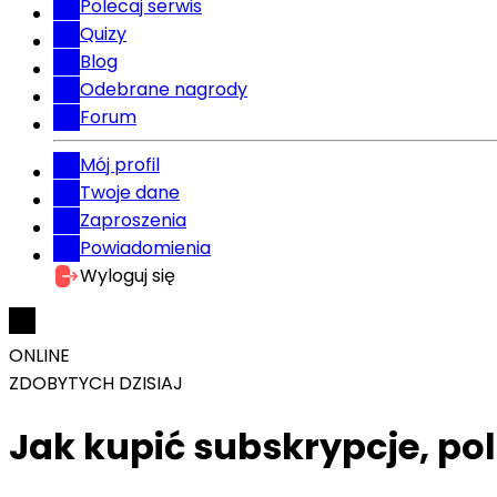
Polecaj serwis
Quizy
Blog
Odebrane nagrody
Forum
Mój profil
Twoje dane
Zaproszenia
Powiadomienia
Wyloguj się
ONLINE
ZDOBYTYCH DZISIAJ
Jak kupić subskrypcje, po