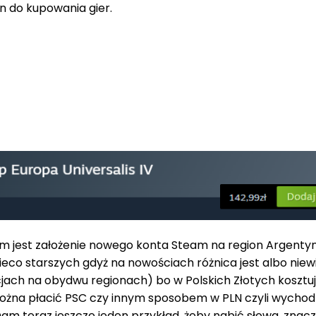
on do kupowania gier.
 jest założenie nowego konta Steam na region Argentyna j
nieco starszych gdyż na nowościach różnica jest albo nie
ach na obydwu regionach) bo w Polskich Złotych kosztuje 
 można płacić PSC czy innym sposobem w PLN czyli wychodzi
m teraz jeszcze jeden przykład, żeby nabić słowa, znaczy