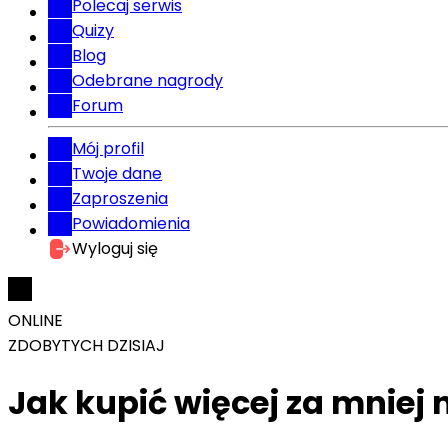
Polecaj serwis
Quizy
Blog
Odebrane nagrody
Forum
Mój profil
Twoje dane
Zaproszenia
Powiadomienia
Wyloguj się
ONLINE
ZDOBYTYCH DZISIAJ
Jak kupić więcej za mniej