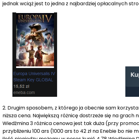
jednak wciąż jest to jedna z najbardziej opłacalnych str
2. Drugim sposobem, z którego ja obecnie sam korzystam
niższa cena. Największą różnicę dostrzeże się na grach 
Wiedźmina 3 różnica cenowa jest tak duża (przy promocj
przybliżeniu 100 ars (1000 ars to 42 zł na Enebie bo nie
ilość pieniędzy możemy w pesos kupić 4,78 Wiedźmina Da