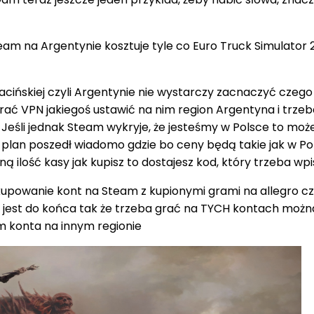
eam na Argentynie kosztuje tyle co Euro Truck Simulator 
acińskiej czyli Argentynie nie wystarczy zacnaczyć cze
rać VPN jakiegoś ustawić na nim region Argentyna i trzeba
 Jeśli jednak Steam wykryje, że jesteśmy w Polsce to mo
y plan poszedł wiadomo gdzie bo ceny będą takie jak w Pol
oną ilość kasy jak kupisz to dostajesz kod, który trzeba wp
kupowanie kont na Steam z kupionymi grami na allegro czy
 nie jest do końca tak że trzeba grać na TYCH kontach moż
m konta na innym regionie