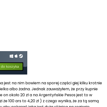
est na nim bowiem na sporej części giej kilku krotnie
wielka albo żadna. Jednak zauważyłem, że przy kupnie
on około 20 zł a na Argentyńskie Pesos jest to w
 że 100 ars to 4,20 zł ) z czego wynika, że za tą samą
 aby pokazać jaka jest duża różnica na regionie