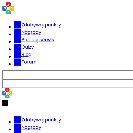
Zdobywaj punkty
Nagrody
Polecaj serwis
Quizy
Blog
Forum
Zdobywaj punkty
Nagrody