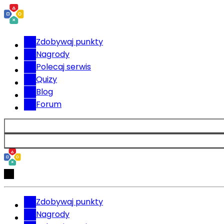
Zdobywaj punkty
Nagrody
Polecaj serwis
Quizy
Blog
Forum
Zdobywaj punkty
Nagrody