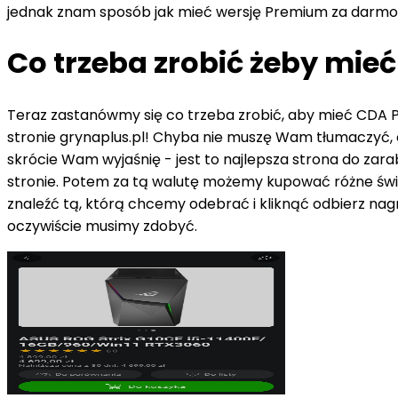
jednak znam sposób jak mieć wersję Premium za darmo! J
Co trzeba zrobić żeby mi
Teraz zastanówmy się co trzeba zrobić, aby mieć CDA 
stronie grynaplus.pl! Chyba nie muszę Wam tłumaczyć, co t
skrócie Wam wyjaśnię - jest to najlepsza strona do zara
stronie. Potem za tą walutę możemy kupować różne świ
znaleźć tą, którą chcemy odebrać i kliknąć odbierz nagr
oczywiście musimy zdobyć.