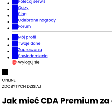
Polecaj serwis
Quizy
Blog
Odebrane nagrody
Forum
Mój profil
Twoje dane
Zaproszenia
Powiadomienia
Wyloguj się
ONLINE
ZDOBYTYCH DZISIAJ
Jak mieć CDA Premium za