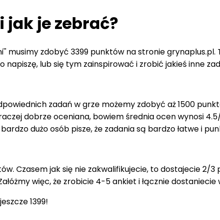
 jak je zebrać?
'' musimy zdobyć 3399 punktów na stronie grynaplus.pl.
 napiszę, lub się tym zainspirować i zrobić jakieś inne zad
dpowiednich zadań w grze możemy zdobyć aż 1500 punktów!
t raczej dobrze oceniana, bowiem średnia ocen wynosi 4.5
h bardzo dużo osób pisze, że zadania są bardzo łatwe i p
ów. Czasem jak się nie zakwalifikujecie, to dostajecie 2/3
ałóżmy więc, że zrobicie 4-5 ankiet i łącznie dostanieci
jeszcze 1399!