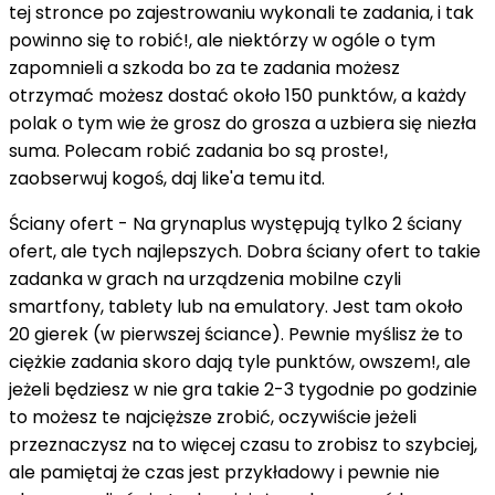
tej stronce po zajestrowaniu wykonali te zadania, i tak
powinno się to robić!, ale niektórzy w ogóle o tym
zapomnieli a szkoda bo za te zadania możesz
otrzymać możesz dostać około 150 punktów, a każdy
polak o tym wie że grosz do grosza a uzbiera się niezła
suma. Polecam robić zadania bo są proste!,
zaobserwuj kogoś, daj like'a temu itd.
Ściany ofert - Na grynaplus występują tylko 2 ściany
ofert, ale tych najlepszych. Dobra ściany ofert to takie
zadanka w grach na urządzenia mobilne czyli
smartfony, tablety lub na emulatory. Jest tam około
20 gierek (w pierwszej ściance). Pewnie myślisz że to
ciężkie zadania skoro dają tyle punktów, owszem!, ale
jeżeli będziesz w nie gra takie 2-3 tygodnie po godzinie
to możesz te najcięższe zrobić, oczywiście jeżeli
przeznaczysz na to więcej czasu to zrobisz to szybciej,
ale pamiętaj że czas jest przykładowy i pewnie nie