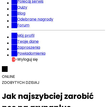
Polecaj serwis
Quizy
Blog
Odebrane nagrody
Forum
Mój profil
Twoje dane
Zaproszenia
Powiadomienia
Wyloguj się
ONLINE
ZDOBYTYCH DZISIAJ
Jak najszybciej zarobić