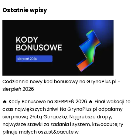
Ostatnie wpisy
Codziennie nowy kod bonusowy na GrynaPlus.pl -
sierpień 2026
🔥 Kody Bonusowe na SIERPIEŃ 2026 🔥 Finał wakacji to
czas największych żniw! Na GrynaPlus.pl odpalamy
sierpniową Złotą Gorączkę. Najgrubsze dropy,
najwyższe stawki za zadania i system, kt&oacute;ry
pilnuje małych oszust&oacute;w.