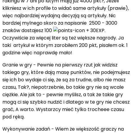
rakingu w 7 dni po lutym mają już 4000 pkt?, Jeżeli
klikniesz w ich profile to widać same artykuły (prawie),
więc najbardziej wydajną decyzją są artykuły. Nic
bardziej mylnego skoro za napisanie 2500 - 3000
znaków dostajesz 100
+ 30EXP.
Oczywiście za więcej liter są też większe nagrody. Ja
taki artykuł w którym zarobiłem 200 pkt, pisałem ok. 1
godzine więc naprawdę mało!
Granie w gry - Pewnie na pierwszy rzut jak widzisz
takiego gry, które dają masę punktów, nie podejmujesz
się ich bo wydaje ci się, że są za trudne, albo nie masz
czasu, Tak?, niepotrzebnie, bo takie gry nie są wcale
ciężkie. Ale jak to - pewnie myślisz, a tak że takie gry
mogą ci się szybko nudzić i dlatego w te gry nie chcesz
grać, A warto. Wystarzcy mieć tylko trocheee czasu
pod ręką.
Wykonywanie zadań - Wiem że większość graczy na