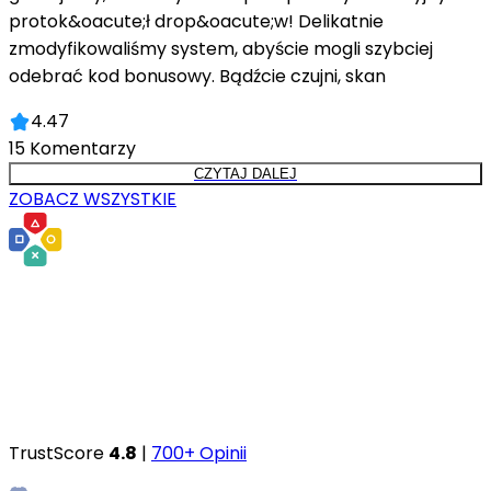
protok&oacute;ł drop&oacute;w! Delikatnie
zmodyfikowaliśmy system, abyście mogli szybciej
odebrać kod bonusowy. Bądźcie czujni, skan
4.47
15
Komentarzy
CZYTAJ DALEJ
ZOBACZ WSZYSTKIE
TrustScore
4.8
|
700+ Opinii