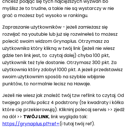
chcesz podjąć się tych najcięższych wyzwań bo
myślisz że to trudne, a takie nie są wystarczy w nie
grać a możesz być wysoko w rankingu.
Zapraszanie użytkowników - jeżeli zamieżasz się
rozwijać na youtubie lub już się rozwinełeś to możesz
polecić swoim widzom Grynaplus. Otrzymasz za
użytkownika który klikną w twój link (jeżeli nie wiesz
gdzie ten link jest, to czytaj dalej) chyba 100 pkt,
użytkownik też tyle dostanie. Otrzymasz 300 pkt. Za
użytkownia który zdobył 1000 pkt. A jeżeli przedstawisz
swoim użytkownim sposób na szybkie wbijanie
punktów, to normalnie lecisz na Hawaje.
Jeżeli nie wiesz jak znaleźć twój tzw reflink to czytaj. Od
twojego profilu policz 4 podstrony (te kwadraty i kółka
które cię przekierowują). Klikninj polecaj serwis >> zjedź
na dół >>
TWÓJ LINK
, link wygląda tak:
https://grynaplus.pl?ref=
(i tutaj twój ref).