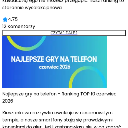
kt&oacute;rego nie możesz przegapić. Nasz ranking to
starannie wyselekcjonowa
4.75
12
Komentarzy
CZYTAJ DALEJ
Najlepsze gry na telefon - Ranking TOP 10 czerwiec
2026
Kieszonkowa rozrywka ewoluuje w niesamowitym
tempie, a nasze smartfony stają się prawdziwymi
konsolami do gier. Jeśli zastanawiasz się, w co zagrać