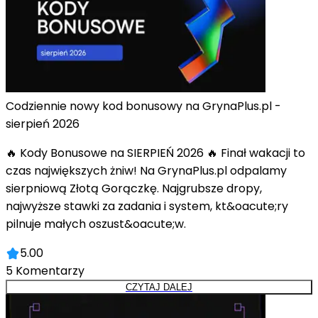
Codziennie nowy kod bonusowy na GrynaPlus.pl -
sierpień 2026
🔥 Kody Bonusowe na SIERPIEŃ 2026 🔥 Finał wakacji to
czas największych żniw! Na GrynaPlus.pl odpalamy
sierpniową Złotą Gorączkę. Najgrubsze dropy,
najwyższe stawki za zadania i system, kt&oacute;ry
pilnuje małych oszust&oacute;w.
5.00
5
Komentarzy
CZYTAJ DALEJ