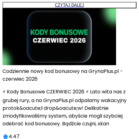
CZYTAJ DALEJ
Codziennie nowy kod bonusowy na GrynaPlus.pl -
czerwiec 2026
⚡ Kody Bonusowe CZERWIEC 2026 ⚡ Lato wita nas z
grubej rury, a na GrynaPlus.pl odpalamy wakacyjny
protok&oacute;ł drop&oacute;w! Delikatnie
zmodyfikowaliśmy system, abyście mogli szybciej
odebrać kod bonusowy. Bądźcie czujni, skan
4.47