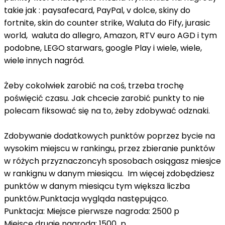
takie jak : paysafecard, PayPal, v dolce, skiny do
fortnite, skin do counter strike, Waluta do Fify, jurasic
world, waluta do allegro, Amazon, RTV euro AGD i tym
podobne, LEGO starwars, google Play i wiele, wiele,
wiele innych nagród.
Żeby cokolwiek zarobić na coś, trzeba trochę
poświęcić czasu. Jak chcecie zarobić punkty to nie
polecam fiksować się na to, żeby zdobywać odznaki.
Zdobywanie dodatkowych punktów poprzez bycie na
wysokim miejscu w rankingu, przez zbieranie punktów
w różych przyznaczoncyh sposobach osiągasz miesjce
w rankignu w danym miesiącu. Im więcej zdobędziesz
punktów w danym miesiącu tym większa liczba
punktów.Punktacja wygląda następująco.
Punktacja: Miejsce pierwsze nagroda: 2500 p
Miejsce drugie nagroda: 1500 p,