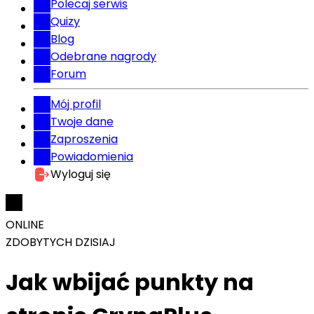
Polecaj serwis
Quizy
Blog
Odebrane nagrody
Forum
Mój profil
Twoje dane
Zaproszenia
Powiadomienia
Wyloguj się
ONLINE
ZDOBYTYCH DZISIAJ
Jak wbijać punkty na