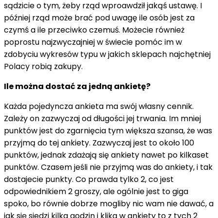
sądzicie o tym, żeby rząd wproawdził jakąś ustawę. I
później rząd może brać pod uwagę ile osób jest za
czymś a ile przeciwko czemuś. Możecie również
poprostu najzwyczajniej w świecie pomóc im w
zdobyciu wykresów typu w jakich sklepach najchętniej
Polacy robią zakupy.
Ile można dostać za jedną ankietę?
Każda pojedyncza ankieta ma swój własny cennik.
Zależy on zazwyczaj od długości jej trwania. Im mniej
punktów jest do zgarnięcia tym większa szansa, że was
przyjmą do tej ankiety. Zazwyczaj jest to około 100
punktów, jednak zdażają się ankiety nawet po kilkaset
punktów. Czasem jeśli nie przyjmą was do ankiety, i tak
dostajecie punkty. Co prawda tylko 2, co jest
odpowiednikiem 2 groszy, ale ogólnie jest to giga
spoko, bo równie dobrze mogliby nic wam nie dawać, a
jak się siedzi kilka godzin i klika w ankiety to z tych 2