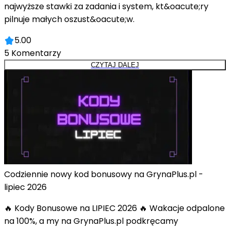
najwyższe stawki za zadania i system, kt&oacute;ry
pilnuje małych oszust&oacute;w.
5.00
5
Komentarzy
CZYTAJ DALEJ
Codziennie nowy kod bonusowy na GrynaPlus.pl -
lipiec 2026
🔥 Kody Bonusowe na LIPIEC 2026 🔥 Wakacje odpalone
na 100%, a my na GrynaPlus.pl podkręcamy