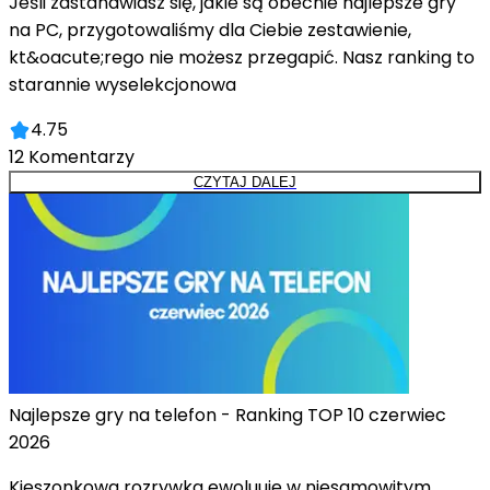
Jeśli zastanawiasz się, jakie są obecnie najlepsze gry
na PC, przygotowaliśmy dla Ciebie zestawienie,
kt&oacute;rego nie możesz przegapić. Nasz ranking to
starannie wyselekcjonowa
4.75
12
Komentarzy
CZYTAJ DALEJ
Najlepsze gry na telefon - Ranking TOP 10 czerwiec
2026
Kieszonkowa rozrywka ewoluuje w niesamowitym