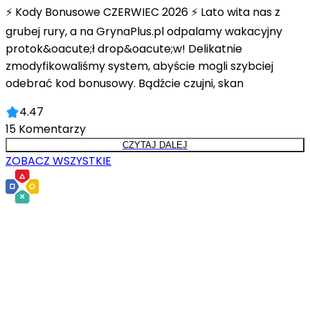
⚡ Kody Bonusowe CZERWIEC 2026 ⚡ Lato wita nas z
grubej rury, a na GrynaPlus.pl odpalamy wakacyjny
protok&oacute;ł drop&oacute;w! Delikatnie
zmodyfikowaliśmy system, abyście mogli szybciej
odebrać kod bonusowy. Bądźcie czujni, skan
4.47
15
Komentarzy
CZYTAJ DALEJ
ZOBACZ WSZYSTKIE