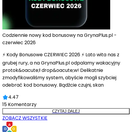
Codziennie nowy kod bonusowy na GrynaPlus.pl -
czerwiec 2026
⚡ Kody Bonusowe CZERWIEC 2026 ⚡ Lato wita nas z
grubej rury, a na GrynaPlus.pl odpalamy wakacyjny
protok&oacute;ł drop&oacute;w! Delikatnie
zmodyfikowaliśmy system, abyście mogli szybciej
odebrać kod bonusowy. Bądźcie czujni, skan
4.47
15
Komentarzy
CZYTAJ DALEJ
ZOBACZ WSZYSTKIE