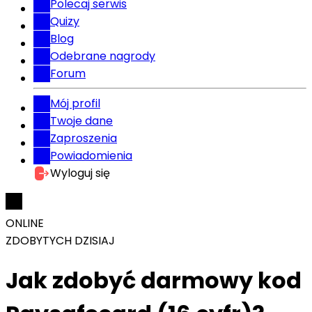
Polecaj serwis
Quizy
Blog
Odebrane nagrody
Forum
Mój profil
Twoje dane
Zaproszenia
Powiadomienia
Wyloguj się
ONLINE
ZDOBYTYCH DZISIAJ
Jak zdobyć darmowy kod