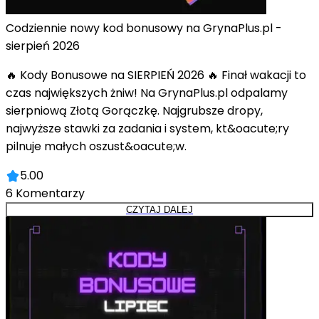
Codziennie nowy kod bonusowy na GrynaPlus.pl -
sierpień 2026
🔥 Kody Bonusowe na SIERPIEŃ 2026 🔥 Finał wakacji to
czas największych żniw! Na GrynaPlus.pl odpalamy
sierpniową Złotą Gorączkę. Najgrubsze dropy,
najwyższe stawki za zadania i system, kt&oacute;ry
pilnuje małych oszust&oacute;w.
5.00
6
Komentarzy
CZYTAJ DALEJ