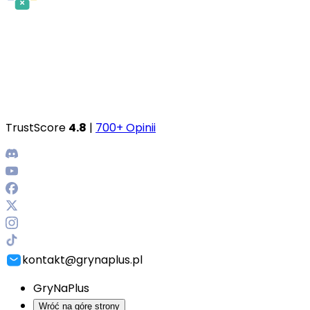
TrustScore
4.8
|
700+ Opinii
kontakt@grynaplus.pl
GryNaPlus
Wróć na górę strony