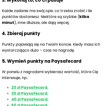
3. Wykonuj to, co Ci pasuje
Każde zadanie ma swój opis: co trzeba zrobić i ile
punktów dostaniesz. Niektóre są szybkie (
kilka
minut
), inne dłuższe, ale dają więcej.
4. Zbieraj punkty
Punkty pojawiają się na Twoim koncie. Kiedy masz ich
wystarczająco dużo – czas na nagrodę.
5. Wymień punkty na Paysafecard
W panelu z nagrodami wybierasz wartość, która Cię
interesuje, np.:
20 zł Paysafecard
,
30 zł Paysafecard
,
40 zł Paysafecard
,
50 zł Paysafecard
,