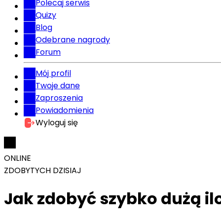
Polecaj serwis
Quizy
Blog
Odebrane nagrody
Forum
Mój profil
Twoje dane
Zaproszenia
Powiadomienia
Wyloguj się
ONLINE
ZDOBYTYCH DZISIAJ
Jak zdobyć szybko dużą i