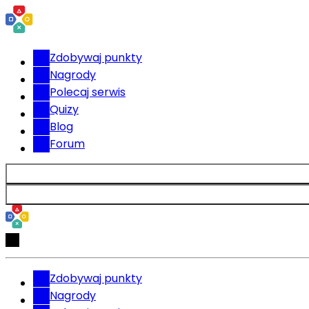
Zdobywaj punkty
Nagrody
Polecaj serwis
Quizy
Blog
Forum
Zdobywaj punkty
Nagrody