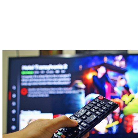
budżetu przeznaczonego na rozrywkę. 
Oczywiście najlepszym rozwiązaniem będzie 
darmowy Netflix
. 
Okazuje się, że szybko i legalnie można sięgnąć po abonament 
bez wydawania ani grosza.