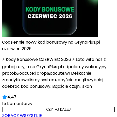
Codziennie nowy kod bonusowy na GrynaPlus.pl -
czerwiec 2026
⚡ Kody Bonusowe CZERWIEC 2026 ⚡ Lato wita nas z
grubej rury, a na GrynaPlus.pl odpalamy wakacyjny
protok&oacute;ł drop&oacute;w! Delikatnie
zmodyfikowaliśmy system, abyście mogli szybciej
odebrać kod bonusowy. Bądźcie czujni, skan
4.47
15
Komentarzy
CZYTAJ DALEJ
ZOBACZ WSZYSTKIE