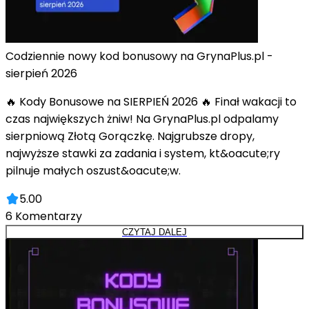
Codziennie nowy kod bonusowy na GrynaPlus.pl -
sierpień 2026
🔥 Kody Bonusowe na SIERPIEŃ 2026 🔥 Finał wakacji to
czas największych żniw! Na GrynaPlus.pl odpalamy
sierpniową Złotą Gorączkę. Najgrubsze dropy,
najwyższe stawki za zadania i system, kt&oacute;ry
pilnuje małych oszust&oacute;w.
5.00
6
Komentarzy
CZYTAJ DALEJ