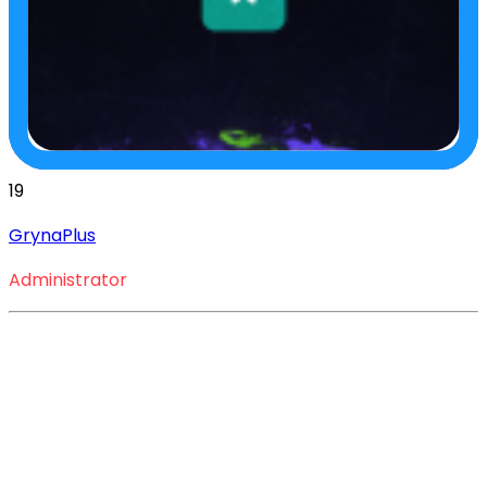
19
GrynaPlus
Administrator
Jesteś fanem filmów i 
seriali? Mamy dla Ciebie 
darmowy Netflix!