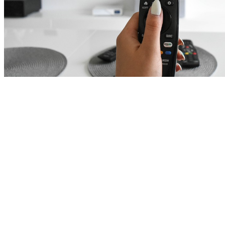
Czy to się opłaca?
Entuzjaści kina uważają, że abonament po prostu jest za drogi. W 
zależności od wybranej opcji zapłacimy 34 zł, 43 zł lub 52 zł. 
Ponadto nie jest wykluczone, że za jakiś czas cena wzrośnie. 
Z drugiej strony chętnych na Netflixa nie brakuje, a asortyment 
jest bardzo interesujący. Wybór najdroższego planu pozwoli na 
możliwość oglądania treści video w technologii 4K oraz obsługę 
nawet 4 urządzeń jednocześnie. Czy warto sięgnąć po taką 
propozycję? Wszystko zależy od indywidualnych preferencji oraz 