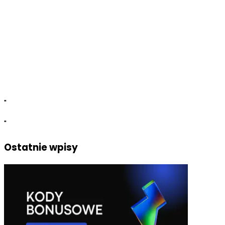
Serwis GrynaPlus.pl każdego dnia odwiedzają dziesiątki 
użytkowników, aby razem wygrywać nagrody. Najbardziej 
skuteczni zostaną uhonorowani w specjalnym rankingu. W razie 
jakichkolwiek wątpliwości można poprosić o pomoc profesjonalną 
obsługę lub zadać pytanie na forum. Dołącz do wspaniałej 
społeczności, sięgnij po 
darmowy Netflix i
 ciesz się 
bezkompromisową rozrywką każdego dnia.   
"
"
Ostatnie wpisy