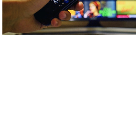
Netflix za darmo?
Platforma GrynaPlus.pl pozwala na wykonywanie wielu prostych 
zadań, za które otrzymujemy punkty. Natomiast punkty wymienić 
można na cenne nagrody. Wśród nich znajdziemy m.in. klucze do 
gier, doładowania do telefonów, skiny do CS:GO oraz oczywiście 
kody Netflix za darmo
, które możemy wykorzystać do opłacenia 
abonamentu. Dostępne w ofercie warianty to 40 zł oraz 60 zł. 
Proces zbierania punktów odbywa się bardzo szybko i intuicyjnie. 
Wystarczy zarejestrować się na stronie jednej z sieciowych 
produkcji multiplayer (np. World of Tanks), pograć w mini-gry czy 
odwiedzać linki sponsorowane. Bardzo skuteczną i polecaną 
metodą jest również polecanie serwisu znajomym.