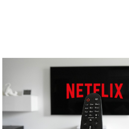
wszystkich dostępnych materiałów, zajęłoby nam całe lata. Nie 
ulega wątpliwości, że to zdecydowanie najbogatsza oferta wśród 
wszystkich tego typu serwisów. Żaden miłośnik dobrego kina 
obok tej propozycji nie może przejść obojętnie. 
Jedyną wadą może być rosnąca cena abonamentu. Dlatego wielu 
użytkowników zastanawia się, czy można sięgnąć po 
Netflix za 
darmo
. Za chwilę o tym porozmawiamy.