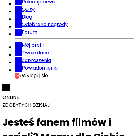
Polecaj serwis
Quizy
Blog
Odebrane nagrody
Forum
Mój profil
Twoje dane
Zaproszenia
Powiadomienia
Wyloguj się
ONLINE
ZDOBYTYCH DZISIAJ
Jesteś fanem filmów i