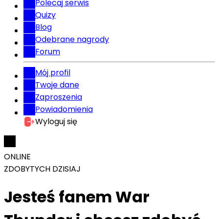
Polecaj serwis
Quizy
Blog
Odebrane nagrody
Forum
Mój profil
Twoje dane
Zaproszenia
Powiadomienia
Wyloguj się
ONLINE
ZDOBYTYCH DZISIAJ
Jesteś fanem War