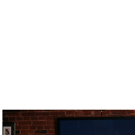
nadmienić, że samoloty, pojazdy oraz miejsca bitew zostały 
bardzo dokładnie odwzorowane i idealnie nawiązują do 
największego konfliktu zbrojnego w dziejach. 
Mamy więc do czynienia z bardzo dynamiczną rozgrywką, która 
stawia przed nami spore wyzwania. Ponadto stale będziemy 
zdobywać kolejne ulepszenia, dzięki którym pokonamy jeszcze 
silniejszych przeciwników. Na słowa uznania zasługuje również 
atrakcyjna grafika oraz ścieżka dźwiękowa, która znakomicie 
podkreśla klimat rywalizacji.
Dla wielu graczy zabawa przy War Thunder to nie tylko wspaniała 
rozrywka, ale również możliwość zdobycia 
darmowego 
doładowania Paysafecard
, CDA Premium oraz wielu innych 
fantastycznych nagród. Przekonaj się, jak po nie sięgnąć!