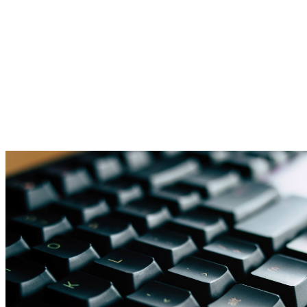
nagrody. Wśród nich znajdziesz m.in. 
darmowe skiny CS:GO,
klucze do gier na Steam czy doładowania konsol. A to tylko 
niektóre propozycje na długiej liście. 
Punkty zdobywać można nie tylko przy grze w War Thunder, ale 
również przy wielu innych produkcjach. Użytkownicy otrzymują je 
również za polecanie serwisu czy odwiedzanie linków 
sponsorowanych. Oferta jest bardzo szeroka i zróżnicowana. 