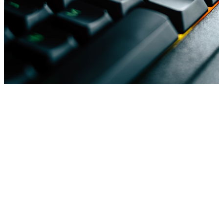
Platforma dla każdego
Na platformie Grynaplus.pl każdy użytkownik znajdzie 
rozwiązania idealnie dopasowane do osobistych preferencji. 
Liczba dostępnych metod zdobywania punktów pozwoli na 
doskonałą zabawę oraz codzienną aktywność. Ponadto obsługa 
strony jest bardzo prosta oraz intuicyjna, a w razie potrzeby 
możesz poprosić o pomoc na forum dostępnym z poziomu 
serwisu. Nic więc dziwnego, że każdego dnia tak wielu graczy 
otrzymuje 
darmowe doładowania konsol
, telefonów oraz inne 
znakomite nagrody. Dołącz do nich i ciesz się zabawą na co 