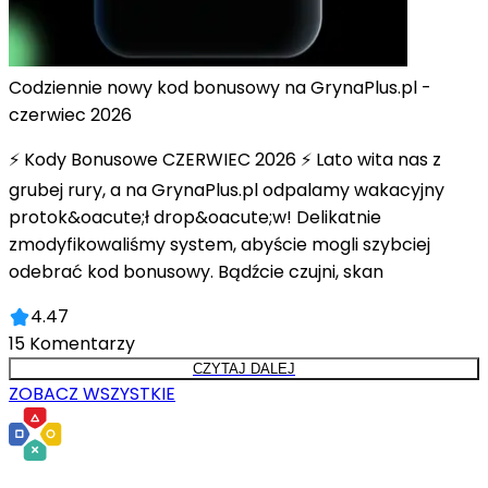
Codziennie nowy kod bonusowy na GrynaPlus.pl -
czerwiec 2026
⚡ Kody Bonusowe CZERWIEC 2026 ⚡ Lato wita nas z
grubej rury, a na GrynaPlus.pl odpalamy wakacyjny
protok&oacute;ł drop&oacute;w! Delikatnie
zmodyfikowaliśmy system, abyście mogli szybciej
odebrać kod bonusowy. Bądźcie czujni, skan
4.47
15
Komentarzy
CZYTAJ DALEJ
ZOBACZ WSZYSTKIE