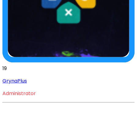
19
GrynaPlus
Administrator
Jesteś fanem War Thunder 
i chcesz zdobyć cenne 