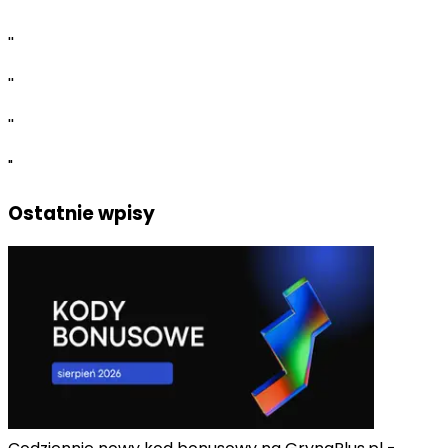
dzień.
''
''
''
"
Ostatnie wpisy