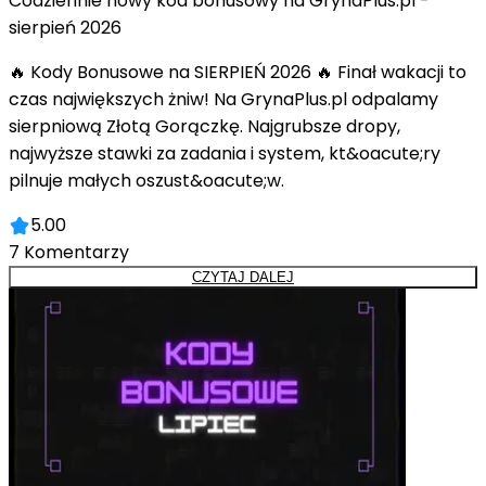
Codziennie nowy kod bonusowy na GrynaPlus.pl -
sierpień 2026
🔥 Kody Bonusowe na SIERPIEŃ 2026 🔥 Finał wakacji to
czas największych żniw! Na GrynaPlus.pl odpalamy
sierpniową Złotą Gorączkę. Najgrubsze dropy,
najwyższe stawki za zadania i system, kt&oacute;ry
pilnuje małych oszust&oacute;w.
5.00
7
Komentarzy
CZYTAJ DALEJ