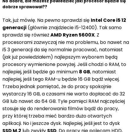
No dobra, ale możesz powiedzieć jaki procesor będzie się
dobrze sprawował??
Tak, już mówię. Na pewno sprawdzi się
Intel Core i5 12
generacji
(głównie znajdziecie i5-12400). Tak samo
sprawdzi się również
AMD Ryzen 5600X
. Z
procesorami zazwyczaj nie ma problemu, bo nawet na
i5 3 generacji da się normalnie pracować, natomiast
(jak już powiedziałem) najlepszym wyborem będą
procesory wymienione powyżej. Jeśli chodzi o RAM, to
najlepiej, jeśli będzie go minimum
8 GB
, natomiast
najlepiej, jeśli tego RAM-u będzie 16 GB bądź więcej.
Trzeba jednak pamiętać, że do pracy spokojnie
wystarczy 16 GB, a czasami nie warto dopłacać do 32
GB lub nawet do 64 GB. Tyle pamięci RAM najczęściej
stosuje się do renderowania filmów bądź do pracy,
przy której trzeba mieć bardzo dużo otwartych
aplikacji. No i jeszcze dysk. Najlepiej, jeśli jest to dysk
SSD M.2
lub zwykły
SSD
. Do pracy nie polecam HDD,