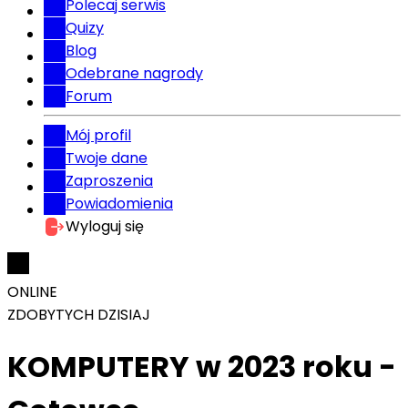
Polecaj serwis
Quizy
Blog
Odebrane nagrody
Forum
Mój profil
Twoje dane
Zaproszenia
Powiadomienia
Wyloguj się
ONLINE
ZDOBYTYCH DZISIAJ
KOMPUTERY w 2023 roku -