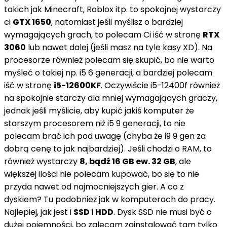
takich jak Minecraft, Roblox itp. to spokojnej wystarczy
ci
GTX 1650
, natomiast jeśli myślisz o bardziej
wymagających grach, to polecam Ci iść w stronę
RTX
3060
lub nawet dalej (jeśli masz na tyle kasy XD). Na
procesorze również polecam się skupić, bo nie warto
myśleć o takiej np. i5 6 generacji, a bardziej polecam
iść w stronę
i5-12600KF
. Oczywiście i5-12400f również
na spokojnie starczy dla mniej wymagających graczy,
jednak jeśli myślicie, aby kupić jakiś komputer że
starszym procesorem niż i5 9 generacji, to nie
polecam brać ich pod uwagę (chyba że i9 9 gen za
dobrą cenę to jak najbardziej). Jeśli chodzi o RAM, to
również wystarczy
8, bądź 16 GB ew. 32 GB
, ale
większej ilości nie polecam kupować, bo się to nie
przyda nawet od najmocniejszych gier. A co z
dyskiem? Tu podobnież jak w komputerach do pracy.
Najlepiej, jak jest i
SSD i HDD
. Dysk SSD nie musi być o
dużej pojemności, bo zalecam zainstalować tam tylko