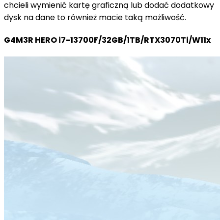
chcieli wymienić kartę graficzną lub dodać dodatkowy
dysk na dane to również macie taką możliwość.
G4M3R HERO i7-13700F/32GB/1TB/RTX3070Ti/W11x