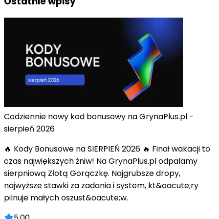
Ostatnie wpisy
Codziennie nowy kod bonusowy na GrynaPlus.pl -
sierpień 2026
🔥 Kody Bonusowe na SIERPIEŃ 2026 🔥 Finał wakacji to
czas największych żniw! Na GrynaPlus.pl odpalamy
sierpniową Złotą Gorączkę. Najgrubsze dropy,
najwyższe stawki za zadania i system, kt&oacute;ry
pilnuje małych oszust&oacute;w.
5.00