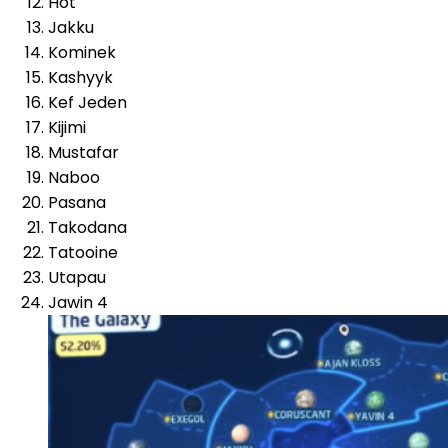
Hot
Jakku
Kominek
Kashyyk
Kef Jeden
Kijimi
Mustafar
Naboo
Pasana
Takodana
Tatooine
Utapau
Jawin 4