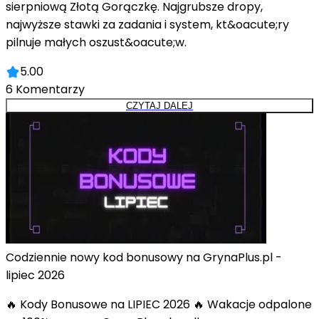
sierpniową Złotą Gorączkę. Najgrubsze dropy,
najwyższe stawki za zadania i system, kt&oacute;ry
pilnuje małych oszust&oacute;w.
5.00
6
Komentarzy
CZYTAJ DALEJ
Codziennie nowy kod bonusowy na GrynaPlus.pl -
lipiec 2026
🔥 Kody Bonusowe na LIPIEC 2026 🔥 Wakacje odpalone