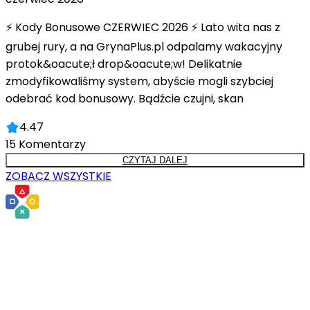
⚡ Kody Bonusowe CZERWIEC 2026 ⚡ Lato wita nas z
grubej rury, a na GrynaPlus.pl odpalamy wakacyjny
protok&oacute;ł drop&oacute;w! Delikatnie
zmodyfikowaliśmy system, abyście mogli szybciej
odebrać kod bonusowy. Bądźcie czujni, skan
4.47
15
Komentarzy
CZYTAJ DALEJ
ZOBACZ WSZYSTKIE