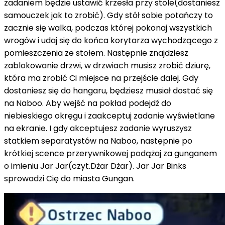
zadaniem będzie ustawić krzesła przy stole(dostaniesz
samouczek jak to zrobić). Gdy stół sobie potańczy to
zacznie się walka, podczas której pokonaj wszystkich
wrogów i udaj się do końca korytarza wychodzącego z
pomieszczenia ze stołem. Następnie znajdziesz
zablokowanie drzwi, w drzwiach musisz zrobić dziurę,
która ma zrobić Ci miejsce na przejście dalej. Gdy
dostaniesz się do hangaru, będziesz musiał dostać się
na Naboo. Aby wejść na pokład podejdź do
niebieskiego okręgu i zaakceptuj zadanie wyświetlane
na ekranie. I gdy akceptujesz zadanie wyruszysz
statkiem separatystów na Naboo, następnie po
krótkiej scence przerywnikowej podążaj za gunganem
o imieniu Jar Jar(czyt.Dżar Dżar). Jar Jar Binks
sprowadzi Cię do miasta Gungan.