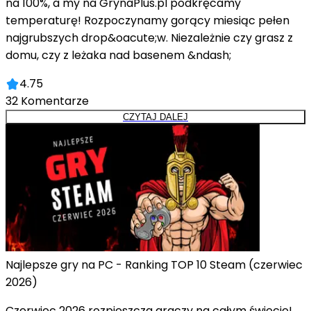
na 100%, a my na GrynaPlus.pl podkręcamy
temperaturę! Rozpoczynamy gorący miesiąc pełen
najgrubszych drop&oacute;w. Niezależnie czy grasz z
domu, czy z leżaka nad basenem &ndash;
4.75
32
Komentarze
CZYTAJ DALEJ
Najlepsze gry na PC - Ranking TOP 10 Steam (czerwiec
2026)
Czerwiec 2026 rozpieszcza graczy na całym świecie!