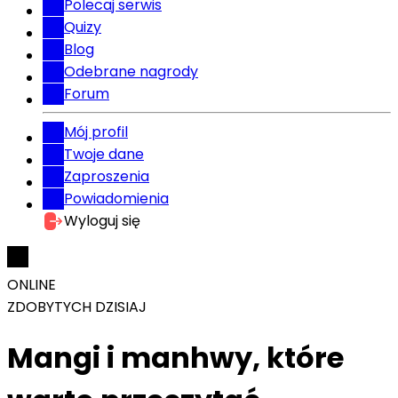
Polecaj serwis
Quizy
Blog
Odebrane nagrody
Forum
Mój profil
Twoje dane
Zaproszenia
Powiadomienia
Wyloguj się
ONLINE
ZDOBYTYCH DZISIAJ
Mangi i manhwy, które