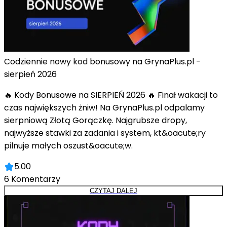
Codziennie nowy kod bonusowy na GrynaPlus.pl -
sierpień 2026
🔥 Kody Bonusowe na SIERPIEŃ 2026 🔥 Finał wakacji to
czas największych żniw! Na GrynaPlus.pl odpalamy
sierpniową Złotą Gorączkę. Najgrubsze dropy,
najwyższe stawki za zadania i system, kt&oacute;ry
pilnuje małych oszust&oacute;w.
5.00
6
Komentarzy
CZYTAJ DALEJ