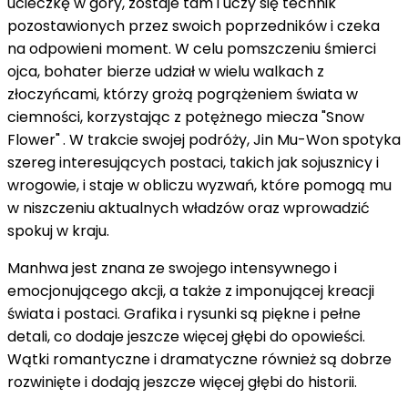
ucieczkę w góry, zostaje tam i uczy się technik
pozostawionych przez swoich poprzedników i czeka
na odpowieni moment. W celu pomszczeniu śmierci
ojca, bohater bierze udział w wielu walkach z
złoczyńcami, którzy grożą pogrążeniem świata w
ciemności, korzystając z potężnego miecza "Snow
Flower"
. W trakcie swojej podróży, Jin Mu-Won spotyka
szereg interesujących postaci, takich jak sojusznicy i
wrogowie, i staje w obliczu wyzwań, które pomogą mu
w niszczeniu aktualnych władzów oraz wprowadzić
spokuj w kraju.
Manhwa jest znana ze swojego intensywnego i
emocjonującego akcji, a także z imponującej kreacji
świata i postaci. Grafika i rysunki są piękne i pełne
detali, co dodaje jeszcze więcej głębi do opowieści.
Wątki romantyczne i dramatyczne również są dobrze
rozwinięte i dodają jeszcze więcej głębi do historii.