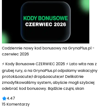
Codziennie nowy kod bonusowy na GrynaPlus.pl -
czerwiec 2026
⚡ Kody Bonusowe CZERWIEC 2026 ⚡ Lato wita nas z
grubej rury, a na GrynaPlus.pl odpalamy wakacyjny
protok&oacute;ł drop&oacute;w! Delikatnie
zmodyfikowaliśmy system, abyście mogli szybciej
odebrać kod bonusowy. Bądźcie czujni, skan
4.47
15
Komentarzy