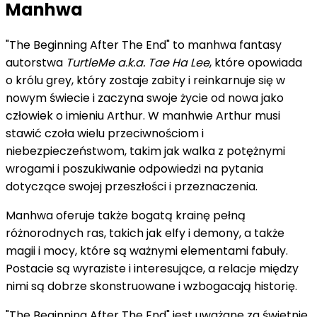
Manhwa
"The Beginning After The End" to manhwa fantasy
autorstwa
TurtleMe a.k.a. Tae Ha Lee
, które opowiada
o królu grey, który zostaje zabity i reinkarnuje się w
nowym świecie i zaczyna swoje życie od nowa jako
człowiek o imieniu Arthur. W manhwie Arthur musi
stawić czoła wielu przeciwnościom i
niebezpieczeństwom, takim jak walka z potężnymi
wrogami i poszukiwanie odpowiedzi na pytania
dotyczące swojej przeszłości i przeznaczenia.
Manhwa oferuje także bogatą krainę pełną
różnorodnych ras, takich jak elfy i demony, a także
magii i mocy, które są ważnymi elementami fabuły.
Postacie są wyraziste i interesujące, a relacje między
nimi są dobrze skonstruowane i wzbogacają historię.
"The Beginning After The End" jest uważane za świetnie