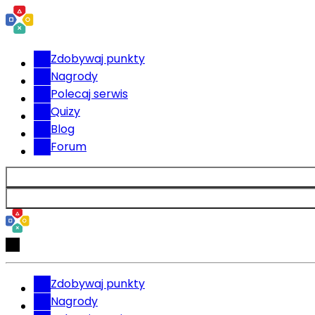
Zdobywaj punkty
Nagrody
Polecaj serwis
Quizy
Blog
Forum
Zdobywaj punkty
Nagrody