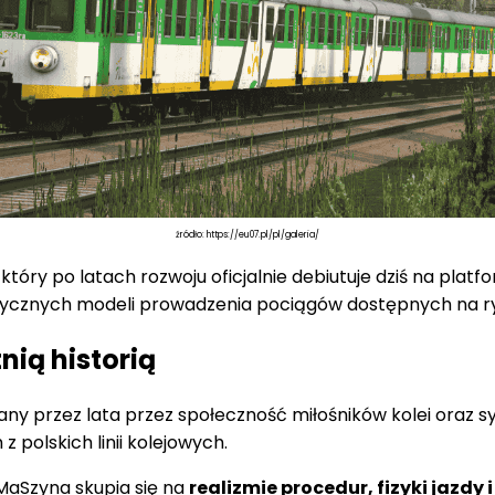
źródło: https://eu07.pl/pl/galeria/
, który po latach rozwoju oficjalnie debiutuje dziś na pl
alistycznych modeli prowadzenia pociągów dostępnych na r
nią historią
ijany przez lata przez społeczność miłośników kolei oraz s
polskich linii kolejowych.
MaSzyna skupia się na
realizmie procedur, fizyki jazd