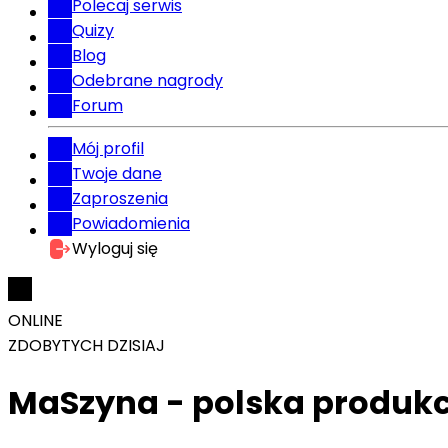
Polecaj serwis
Quizy
Blog
Odebrane nagrody
Forum
Mój profil
Twoje dane
Zaproszenia
Powiadomienia
Wyloguj się
ONLINE
ZDOBYTYCH DZISIAJ
MaSzyna - polska produkcj