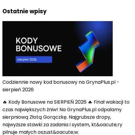
Ostatnie wpisy
Codziennie nowy kod bonusowy na GrynaPlus.pl -
sierpień 2026
🔥 Kody Bonusowe na SIERPIEŃ 2026 🔥 Finał wakacji to
czas największych żniw! Na GrynaPlus.pl odpalamy
sierpniową Złotą Gorączkę. Najgrubsze dropy,
najwyższe stawki za zadania i system, kt&oacute;ry
pilnuje małych oszust&oacute;w.