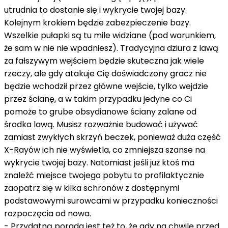
utrudnia to dostanie się i wykrycie twojej bazy.
Kolejnym krokiem będzie zabezpieczenie bazy.
Wszelkie pułapki są tu mile widziane (pod warunkiem,
że sam w nie nie wpadniesz). Tradycyjna dziura z lawą
za fałszywym wejściem będzie skuteczna jak wiele
rzeczy, ale gdy atakuje Cię doświadczony gracz nie
będzie wchodził przez główne wejście, tylko wejdzie
przez ścianę, a w takim przypadku jedyne co Ci
pomoże to grube obsydianowe ściany zalane od
środka lawą. Musisz rozważnie budować i używać
zamiast zwykłych skrzyń beczek, ponieważ duża część
X-Rayów ich nie wyświetla, co zmniejsza szanse na
wykrycie twojej bazy. Natomiast jeśli już ktoś ma
znaleźć miejsce twojego pobytu to profilaktycznie
zaopatrz się w kilka schronów z dostępnymi
podstawowymi surowcami w przypadku konieczności
rozpoczęcia od nowa.
- Przydatną porada jest też to, że gdy na chwilę przed