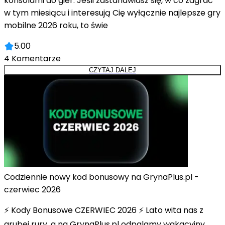
konsolami do gier. Jeśli zastanawiasz się, w co zagrać
w tym miesiącu i interesują Cię wyłącznie najlepsze gry
mobilne 2026 roku, to świe
5.00
4
Komentarze
CZYTAJ DALEJ
Codziennie nowy kod bonusowy na GrynaPlus.pl -
czerwiec 2026
⚡ Kody Bonusowe CZERWIEC 2026 ⚡ Lato wita nas z
grubej rury, a na GrynaPlus.pl odpalamy wakacyjny