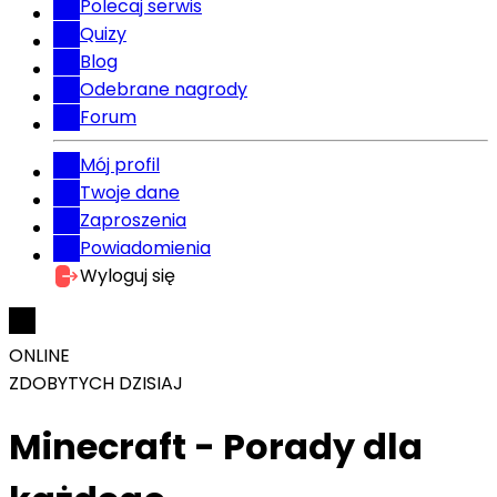
Polecaj serwis
Quizy
Blog
Odebrane nagrody
Forum
Mój profil
Twoje dane
Zaproszenia
Powiadomienia
Wyloguj się
ONLINE
ZDOBYTYCH DZISIAJ
Minecraft - Porady dla