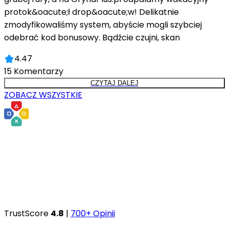
protok&oacute;ł drop&oacute;w! Delikatnie
zmodyfikowaliśmy system, abyście mogli szybciej
odebrać kod bonusowy. Bądźcie czujni, skan
4.47
15
Komentarzy
CZYTAJ DALEJ
ZOBACZ WSZYSTKIE
TrustScore
4.8
|
700+ Opinii