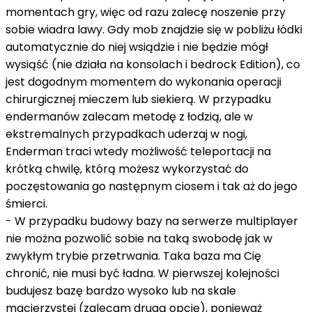
momentach gry, więc od razu zalecę noszenie przy
sobie wiadra lawy. Gdy mob znajdzie się w pobliżu łódki
automatycznie do niej wsiądzie i nie będzie mógł
wysiąść (nie działa na konsolach i bedrock Edition), co
jest dogodnym momentem do wykonania operacji
chirurgicznej mieczem lub siekierą. W przypadku
endermanów zalecam metodę z łodzią, ale w
ekstremalnych przypadkach uderzaj w nogi,
Enderman traci wtedy możliwość teleportacji na
krótką chwilę, którą możesz wykorzystać do
poczęstowania go następnym ciosem i tak aż do jego
śmierci.
- W przypadku budowy bazy na serwerze multiplayer
nie można pozwolić sobie na taką swobodę jak w
zwykłym trybie przetrwania. Taka baza ma Cię
chronić, nie musi być ładna. W pierwszej kolejności
budujesz bazę bardzo wysoko lub na skale
macierzystej (zalecam drugą opcję), ponieważ