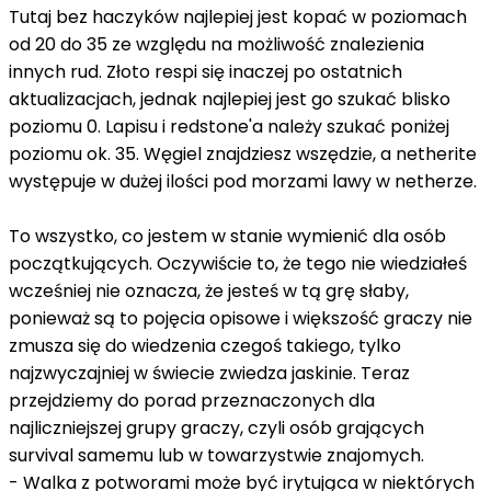
Tutaj bez haczyków najlepiej jest kopać w poziomach
od 20 do 35 ze względu na możliwość znalezienia
innych rud. Złoto respi się inaczej po ostatnich
aktualizacjach, jednak najlepiej jest go szukać blisko
poziomu 0. Lapisu i redstone'a należy szukać poniżej
poziomu ok. 35. Węgiel znajdziesz wszędzie, a netherite
występuje w dużej ilości pod morzami lawy w netherze.
To wszystko, co jestem w stanie wymienić dla osób
początkujących. Oczywiście to, że tego nie wiedziałeś
wcześniej nie oznacza, że jesteś w tą grę słaby,
ponieważ są to pojęcia opisowe i większość graczy nie
zmusza się do wiedzenia czegoś takiego, tylko
najzwyczajniej w świecie zwiedza jaskinie. Teraz
przejdziemy do porad przeznaczonych dla
najliczniejszej grupy graczy, czyli osób grających
survival samemu lub w towarzystwie znajomych.
- Walka z potworami może być irytująca w niektórych