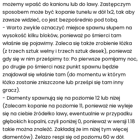
możemy wpaść do kanionu lub do lawy. Zastępczym
sposobem może być kopanie tunelu w dół 1x2, tak aby
zawsze widzieć, co jest bezpośrednio pod tobą.
- Warto zwykle oznaczyć miejsce spawnu słupem na
wysokość kilku bloków, ponieważ po śmierci tam
właśnie się pojawimy. Zaleca się także zrobienie łóżka
(z trzech sztuk wełny i trzech sztuk desek), ponieważ
gdy się w nim prześpimy to: Po pierwsze pomijamy noc,
po drugie po śmierci nasz punkt spawnu będzie
znajdował się właśnie tam (do momentu w którym
łóżko zostanie zniszczone lub prześpi się tam inny
gracz).
- Diamenty spawnują się na poziomie 12 lub niżej
(Zalecam kopanie na poziomie 11, ponieważ nie wyleje
się na ciebie źródełko lawy, ewentualnie w przypadku
głębokich kopalni, czyli poniżej 0, ponieważ w wersji 1.18
takie można znaleźć. Zakładaj że im niżej tym więcej
diamentów). Żelazo respi się od poziomu 60 w dół.