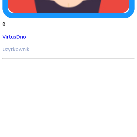
8
VirtusDno
Użytkownik
Nie wiesz czym jest Minecraft? Więc gdzie byłeś przez te 
wszystkie lata? Ukrywasz się w  jaskini lub dżungli? Całkiem 
poważnie – Minecraft jest ogólnoświatowym fenomenem. Wiele 
osób po prostu nie rozumie, że prawdopodobnie pojawią się 
jakieś prace doktorskie. Ta gra narodziła się i całkowicie 
pochłonęła tysiące graczy. Sukces tego projektu Markusa 
Perssona prawdopodobnie przerósł jego oczekiwania. Dziś 
Minecraft jest wszędzie. Tysiące ludzi gra  i ogląda ją na 
Youtube, w sklepach można kupić zabawki i gadżety z gry, a 
nawet LEGO wydało specjalne zestawy inspirowane grą. Tak 
popularna platforma produkcyjna nie przebije konsoli do gier 