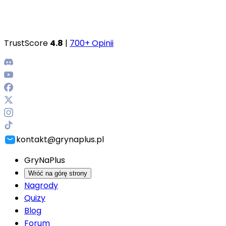
TrustScore
4.8
|
700+ Opinii
kontakt@grynaplus.pl
GryNaPlus
Wróć na górę strony
Nagrody
Quizy
Blog
Forum