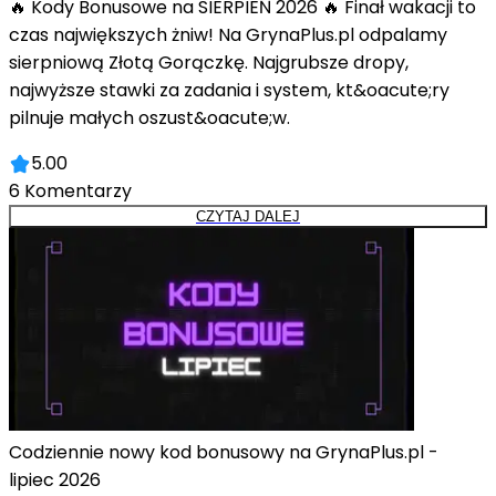
🔥 Kody Bonusowe na SIERPIEŃ 2026 🔥 Finał wakacji to
czas największych żniw! Na GrynaPlus.pl odpalamy
sierpniową Złotą Gorączkę. Najgrubsze dropy,
najwyższe stawki za zadania i system, kt&oacute;ry
pilnuje małych oszust&oacute;w.
5.00
6
Komentarzy
CZYTAJ DALEJ
Codziennie nowy kod bonusowy na GrynaPlus.pl -
lipiec 2026