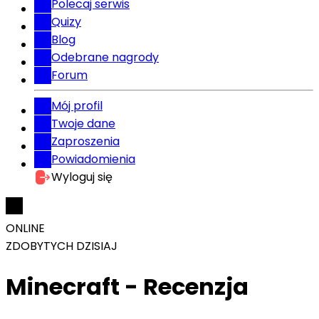
Polecaj serwis
Quizy
Blog
Odebrane nagrody
Forum
Mój profil
Twoje dane
Zaproszenia
Powiadomienia
Wyloguj się
ONLINE
ZDOBYTYCH DZISIAJ
Minecraft - Recenzja