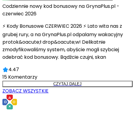
Codziennie nowy kod bonusowy na GrynaPlus.pl -
czerwiec 2026
⚡ Kody Bonusowe CZERWIEC 2026 ⚡ Lato wita nas z
grubej rury, a na GrynaPlus.pl odpalamy wakacyjny
protok&oacute;ł drop&oacute;w! Delikatnie
zmodyfikowaliśmy system, abyście mogli szybciej
odebrać kod bonusowy. Bądźcie czujni, skan
4.47
15
Komentarzy
CZYTAJ DALEJ
ZOBACZ WSZYSTKIE