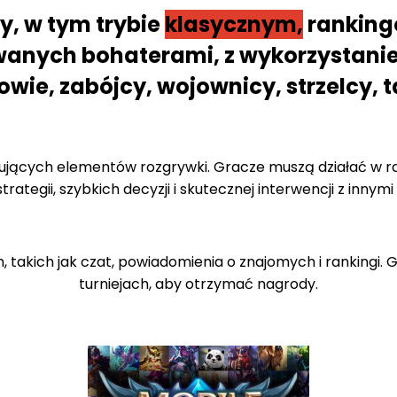
y, w tym trybie
klasycznym,
rankingo
anych bohaterami, z wykorzystaniem
wie, zabójcy, wojownicy, strzelcy, t
ujących elementów rozgrywki. Gracze muszą działać w ra
rategii, szybkich decyzji i skutecznej interwencji z innymi
h, takich jak czat, powiadomienia o znajomych i rankingi
turniejach, aby otrzymać nagrody.