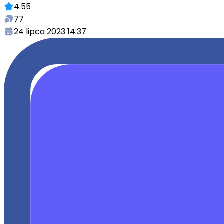
4.55
77
24 lipca 2023 14:37