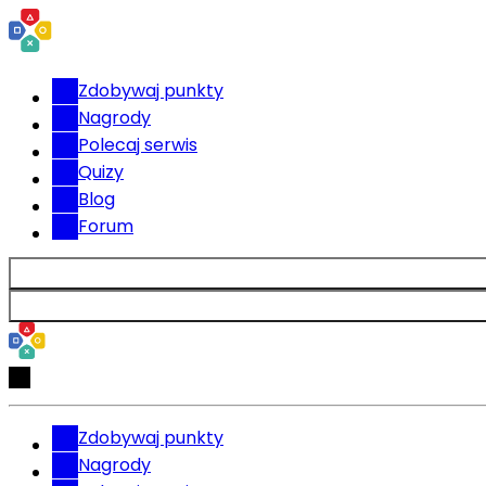
Zdobywaj punkty
Nagrody
Polecaj serwis
Quizy
Blog
Forum
Zdobywaj punkty
Nagrody