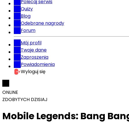
Polecaj serwis
Quizy
Blog
Odebrane nagrody
Forum
Mój profil
Twoje dane
Zaproszenia
Powiadomienia
Wyloguj się
ONLINE
ZDOBYTYCH DZISIAJ
Mobile Legends: Bang Ban