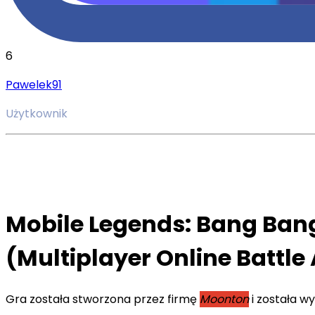
6
Pawelek91
Użytkownik
Mobile
Legends
: Bang Ban
(Multiplayer Online Battle
Gra została stworzona przez firmę
Moonton
i została w