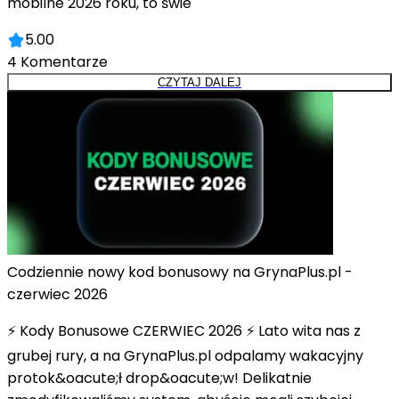
mobilne 2026 roku, to świe
5.00
4
Komentarze
CZYTAJ DALEJ
Codziennie nowy kod bonusowy na GrynaPlus.pl -
czerwiec 2026
⚡ Kody Bonusowe CZERWIEC 2026 ⚡ Lato wita nas z
grubej rury, a na GrynaPlus.pl odpalamy wakacyjny
protok&oacute;ł drop&oacute;w! Delikatnie