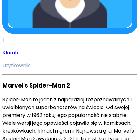
1
Klambo
Użytkownik
Marvel
's
Spider
-
Man
2
Spider
-
Man
to
j
eden
z
n
aj
bard
zie
j
ro
z
po
zn
aw
al
ny
ch
i
u
w
iel
bian
y
ch
superb
oh
ater
ó
w
na
ś
w
ie
c
ie
.
Od
sw
oj
e
j
premier
y
w
1962
ro
ku
,
j
eg
o
popular
no
ś
ć
n
ie
s
ł
ab
nie
.
W
ie
le
w
ers
ji
j
eg
o
op
ow
ie
ś
ci
po
j
awi
ł
o
si
ę
w
k
omi
ks
ach
,
k
res
k
ó
wk
ach
,
film
ach
i
gram
i
.
Naj
n
ows
za
gra
,
Marvel
's
Spider
-
Man
2
,
w
yd
ana
w
2021
ro
ku
,
j
est
k
ont
yn
u
ac
j
ą