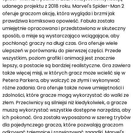
u
d
ane
go
pro
j
ek
tu
z
2018
ro
ku
.
Marvel
's
Spider
-
Man
2
of
er
u
je
gr
ac
z
om
ak
c
j
ę
,
k
t
ó
ra
w
y
gl
ą
da
i
br
z
mi
j
ak
p
raw
d
zi
wa
k
omi
ks
owa
op
ow
ie
ś
ć
.
Fab
u
ł
a
z
osta
ł
a
um
ie
j
ę
t
nie
op
rac
ow
ana
i
pr
zed
st
aw
iona
w
sk
ut
ec
z
ny
sp
os
ó
b
,
a
mis
je
s
ą
w
y
st
arc
z
aj
ą
co
w
ci
ą
g
aj
ą
ce
,
ab
y
po
ch
ł
on
ą
ć
gr
ac
zy
na
d
ł
ugi
cz
as
.
Gra
of
er
u
je
w
ie
le
u
le
ps
ze
ń
w
por
ó
wn
ani
u
do
pier
ws
ze
j
cz
ę
ś
ci
.
Pr
zed
e
w
s
zy
st
k
im
,
po
zi
om
gra
f
iki
i
anim
ac
ji
j
est
z
n
ac
z
nie
le
ps
zy
,
a
post
ac
ie
s
ą
b
ard
zie
j
real
ist
y
cz
ne
.
Gra
z
aw
iera
t
ak
ż
e
wi
ę
ce
j
mis
ji
,
w
k
t
ó
ry
ch
gr
ac
z
mo
ż
e
w
ci
eli
ć
si
ę
w
Peter
a
Park
era
,
ab
y
wal
c
zy
ć
ze
z
ł
ym
i
i
w
yk
ony
wa
ć
r
ó
ż
ne
z
ad
ania
.
Gra
of
er
u
je
t
ak
ż
e
now
e
um
ie
j
ę
t
no
ś
ci
i
z
d
ol
no
ś
ci
,
k
t
ó
re
gr
ac
ze
mog
ą
w
yk
or
zy
sta
ć
do
walk
i
ze
z
ł
em
.
Pr
z
ec
i
wn
icy
s
ą
sil
nie
js
i
ni
ż
k
ied
yk
ol
w
ie
k
,
a
gr
ac
ze
mus
z
ą
w
yk
or
zy
sta
ć
w
s
zy
st
kie
d
ost
ę
p
ne
nar
z
ę
d
z
ia
,
ab
y
ich
p
ok
ona
ć
.
Gra
z
osta
ł
a
w
y
pos
a
ż
ona
w
s
z
ere
g
try
b
ó
w
d
la
po
j
ed
ync
z
eg
o
gr
ac
za
,
k
t
ó
re
po
z
wal
aj
ą
gr
ac
z
om
od
k
ry
wa
ć
t
aj
emn
ice
i
ro
z
wi
ą
zy
wa
ć
z
ag
ad
ki
.
Marvel
's