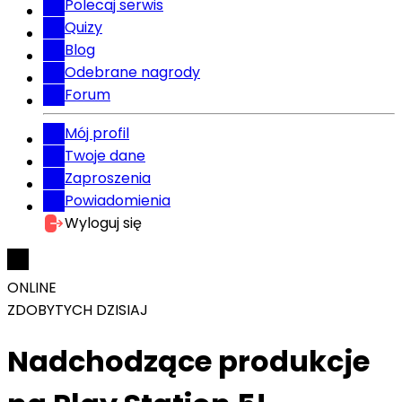
Polecaj serwis
Quizy
Blog
Odebrane nagrody
Forum
Mój profil
Twoje dane
Zaproszenia
Powiadomienia
Wyloguj się
ONLINE
ZDOBYTYCH DZISIAJ
Nadchodzące produkcje