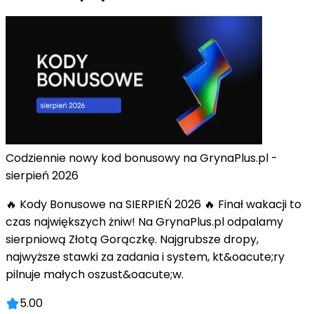
Codziennie nowy kod bonusowy na GrynaPlus.pl -
sierpień 2026
🔥 Kody Bonusowe na SIERPIEŃ 2026 🔥 Finał wakacji to
czas największych żniw! Na GrynaPlus.pl odpalamy
sierpniową Złotą Gorączkę. Najgrubsze dropy,
najwyższe stawki za zadania i system, kt&oacute;ry
pilnuje małych oszust&oacute;w.
5.00