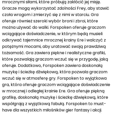
mrocznymi siłami, które próbują zakłócić jej misję.
Gracze mogą wykorzystać zdolności Frey, aby stawić
czoła wrogom i zmierzyć się z nimi w starciu. Gra
oferuje również szeroki wybór broni i zbroi, które
można używać do walki. Forspoken oferuje graczom
wciągające doświadczenie, w którym będą musieli
odkrywać tajemnice mrocznej krainy Ere i walczyć z
potężnymi mocami, aby uratować swoją prawdziwą
tożsamość. Gra zawiera piękne i realistyczne grafiki,
które pozwalają graczom wczuć się w przygodę, jaką
oferuje. Dodatkowo, Forspoken zawiera doskonałą
muzykę i ścieżkę dźwiękową, która pozwala graczom
wczuć się w atmosferę gry. Forspoken to wyjątkowa
gra, która oferuje graczom wciągające doświadczenie
w mrocznej i odległej krainie Ere. Gra oferuje piękną
grafikę, doskonałą muzykę i ścieżkę dźwiękową, które
współgrają z wyjątkową fabułą. Forspoken to must-
have dla wszystkich miłośników gier fantasy i akcji.