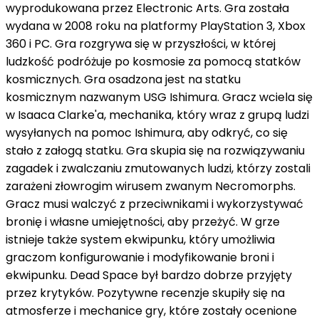
wyprodukowana przez Electronic Arts. Gra została
wydana w 2008 roku na platformy PlayStation 3, Xbox
360 i PC. Gra rozgrywa się w przyszłości, w której
ludzkość podróżuje po kosmosie za pomocą statków
kosmicznych. Gra osadzona jest na statku
kosmicznym nazwanym USG Ishimura. Gracz wciela się
w Isaaca Clarke'a, mechanika, który wraz z grupą ludzi
wysyłanych na pomoc Ishimura, aby odkryć, co się
stało z załogą statku. Gra skupia się na rozwiązywaniu
zagadek i zwalczaniu zmutowanych ludzi, którzy zostali
zarażeni złowrogim wirusem zwanym Necromorphs.
Gracz musi walczyć z przeciwnikami i wykorzystywać
bronię i własne umiejętności, aby przeżyć. W grze
istnieje także system ekwipunku, który umożliwia
graczom konfigurowanie i modyfikowanie broni i
ekwipunku. Dead Space był bardzo dobrze przyjęty
przez krytyków. Pozytywne recenzje skupiły się na
atmosferze i mechanice gry, które zostały ocenione