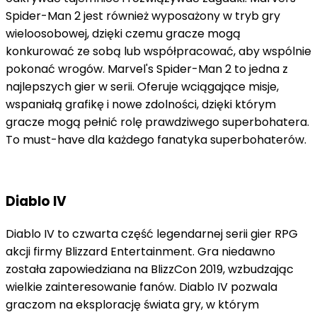
Spider
-
Man
2
j
est
r
ó
wn
ie
ż
w
y
pos
a
ż
ony
w
try
b
g
ry
w
iel
oos
ob
owe
j
,
d
zi
ę
ki
cz
em
u
gr
ac
ze
mog
ą
k
on
ku
row
a
ć
ze
sob
ą
l
ub
w
sp
ó
ł
pr
ac
owa
ć
,
ab
y
w
sp
ó
l
nie
p
ok
ona
ć
w
rog
ó
w
.
Marvel
's
Spider
-
Man
2
to
j
ed
na
z
n
aj
le
ps
zy
ch
g
ier
w
ser
ii
.
O
fer
u
je
w
ci
ą
g
aj
ą
ce
mis
je
,
w
sp
ania
ł
ą
gra
f
ik
ę
i
now
e
z
d
ol
no
ś
ci
,
d
zi
ę
ki
k
t
ó
ry
m
gr
ac
ze
mog
ą
pe
ł
ni
ć
ro
l
ę
p
raw
d
zi
we
go
superb
oh
ater
a
.
To
must
-
have
d
la
ka
ż
deg
o
fan
at
y
ka
superb
oh
ater
ó
w
.
Diablo IV
Diablo IV to czwarta część legendarnej serii gier RPG
akcji firmy Blizzard Entertainment. Gra niedawno
została zapowiedziana na BlizzCon 2019, wzbudzając
wielkie zainteresowanie fanów. Diablo IV pozwala
graczom na eksplorację świata gry, w którym