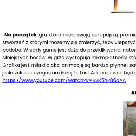
Na początek
gra która miała swoją europejską premi
stworzeń z którymi możemy się zmierzyć, żeby ulepszyć 
podoba. W early game jest dużo do przeklikiwania, nato
silniejszych bosów. W grze występują mikropłatności 
Grafika jest miła dla oka, animację są bardzo płynne i s
jeśli szukacie czegoś na dłużej to Lost Ark napewno będ
https://www.youtube.com/watch?v=RSR5hP86aAA
A