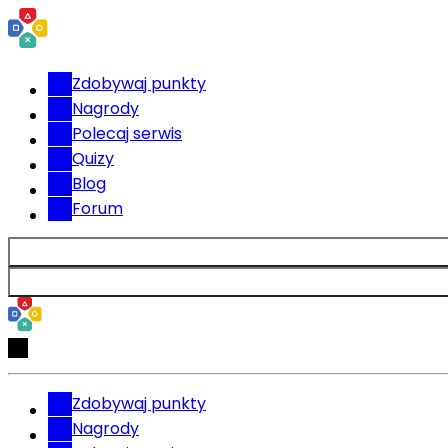
Zdobywaj punkty
Nagrody
Polecaj serwis
Quizy
Blog
Forum
Zdobywaj punkty
Nagrody