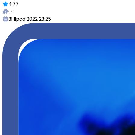
4.77
66
31 lipca 2022 23:25