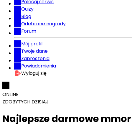
Polecaj serwis
Quizy
Blog
Odebrane nagrody
Forum
Mój profil
Twoje dane
Zaproszenia
Powiadomienia
Wyloguj się
ONLINE
ZDOBYTYCH DZISIAJ
Najlepsze darmowe mmor