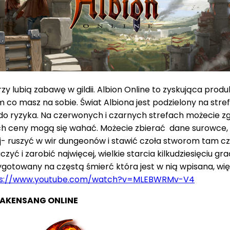
zy lubią zabawę w gildii. Albion Online to zyskująca prod
co masz na sobie. Świat Albiona jest podzielony na strefy:
 do ryzyka. Na czerwonych i czarnych strefach możecie 
ch ceny mogą się wahać. Możecie zbierać dane surowce, 
ej- ruszyć w wir dungeonów i stawić czoła stworom tam c
czyć i zarobić najwięcej, wielkie starcia kilkudziesięciu 
gotowany na częstą śmierć która jest w nią wpisana, więc 
ps://www.youtube.com/watch?v=MLEBWRMv-V4
AKENSANG ONLINE