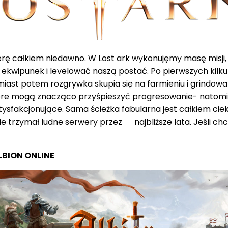
erę całkiem niedawno. W Lost ark wykonujęmy masę misji
ekwipunek i levelować naszą postać. Po pierwszych kilku
miast potem rozgrywka skupia się na farmieniu i grindowa
które mogą znacząco przyśpieszyć progresowanie- natom
atysfakcjonujące. Sama ścieżka fabularna jest całkiem ciek
zie trzymał ludne serwery przez najbliższe lata. Jeśli ch
LBION ONLINE