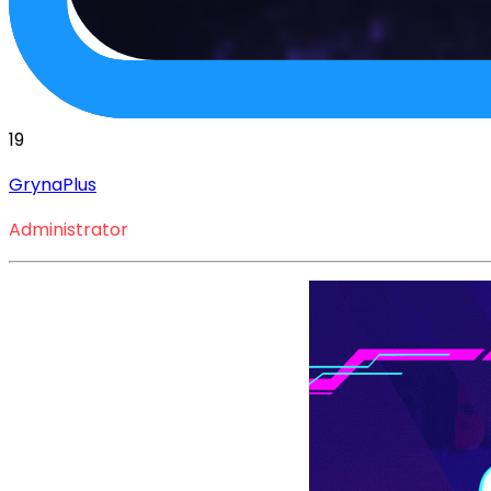
19
GrynaPlus
Administrator