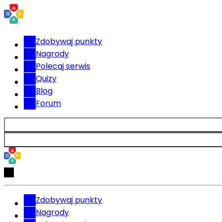
Zdobywaj punkty
Nagrody
Polecaj serwis
Quizy
Blog
Forum
Zdobywaj punkty
Nagrody