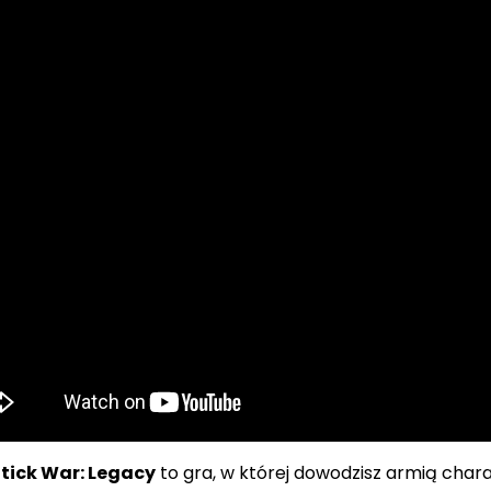
tick War: Legacy
to gra, w której dowodzisz armią cha