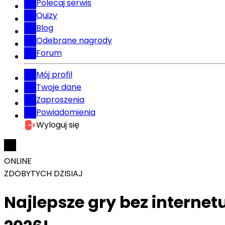
Polecaj serwis
Quizy
Blog
Odebrane nagrody
Forum
Mój profil
Twoje dane
Zaproszenia
Powiadomienia
Wyloguj się
ONLINE
ZDOBYTYCH DZISIAJ
Najlepsze gry bez internet