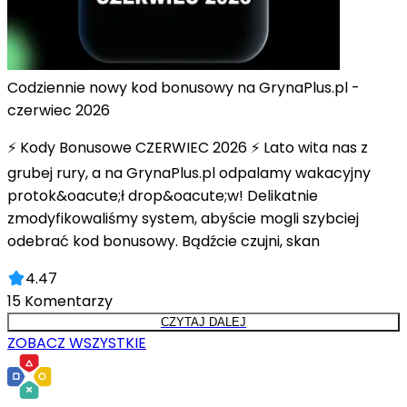
Codziennie nowy kod bonusowy na GrynaPlus.pl -
czerwiec 2026
⚡ Kody Bonusowe CZERWIEC 2026 ⚡ Lato wita nas z
grubej rury, a na GrynaPlus.pl odpalamy wakacyjny
protok&oacute;ł drop&oacute;w! Delikatnie
zmodyfikowaliśmy system, abyście mogli szybciej
odebrać kod bonusowy. Bądźcie czujni, skan
4.47
15
Komentarzy
CZYTAJ DALEJ
ZOBACZ WSZYSTKIE