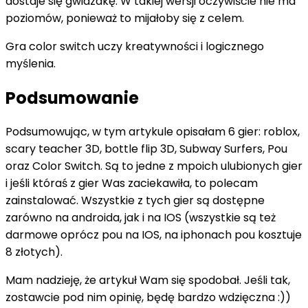
dostaje się gwiazdkę. W takiej wersji oczywiście nie ma
poziomów, ponieważ to mijałoby się z celem.
Gra color switch uczy kreatywności i logicznego
myślenia.
Podsumowanie
Podsumowując, w tym artykule opisałam 6 gier: roblox,
scary teacher 3D, bottle flip 3D, Subway Surfers, Pou
oraz Color Switch. Są to jedne z mpoich ulubionych gier
i jeśli któraś z gier Was zaciekawiła, to polecam
zainstalować. Wszystkie z tych gier są dostępne
zarówno na androida, jak i na IOS (wszystkie są też
darmowe oprócz pou na IOS, na iphonach pou kosztuje
8 złotych).
Mam nadzieję, że artykuł Wam się spodobał. Jeśli tak,
zostawcie pod nim opinię, będę bardzo wdzięczna :))