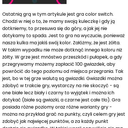
Ostatnią grą w tym artykule jest gra color switch.
Chodzi w niej o to, że mamy swoją kuleczkę i gdy ją
dotkniemy, to przesuwa się do góry, a jak jej nie
dotykamy to spada. Jest to gra na wyczucie, ponieważ
nasza kulka ma jakiś swój kolor. Załóżmy, że jest żółta.
W takim wypadku nie może dotknąć innego koloru niż
żółty. W grze jest mnóstwo przeszkód i pułapek, a gdy
przegrywamy możemy zapłacić 100 gwiazdek, aby
powrócić do tego poziomu od miejsca przegrania. Tak
jest, bo w tej grze walutą są gwiazdki. Gwiazdki można
zdobyć w trakcie gry, wystarczy na nie skoczyć - są
one białe lecz biały i czarny to wyjątek i można ich
dotykać (białe są gwiazki, a czarne jest całe tło). Gra
posiada różne poziomy oraz różne warianty gry -
można na przykład grać na punkty, czyli celem gry jest
zdobyć jak najwięcej punktów, a za każdy punkt