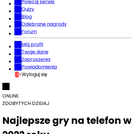
Polecaj serwis
Quizy
Blog
Odebrane nagrody
Forum
Mój profil
Twoje dane
Zaproszenia
Powiadomienia
Wyloguj się
ONLINE
ZDOBYTYCH DZISIAJ
Najlepsze gry na telefon w