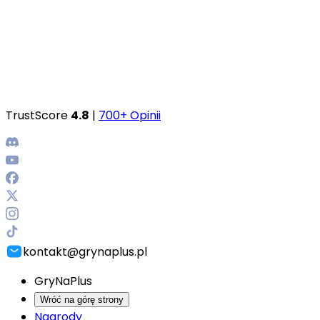
TrustScore
4.8
|
700+ Opinii
kontakt@grynaplus.pl
GryNaPlus
Wróć na górę strony
Nagrody