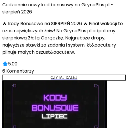
Codziennie nowy kod bonusowy na GrynaPlus.pl -
sierpień 2026
🔥 Kody Bonusowe na SIERPIEŃ 2026 🔥 Finał wakacji to
czas największych żniw! Na GrynaPlus.pl odpalamy
sierpniową Złotą Gorączkę. Najgrubsze dropy,
najwyższe stawki za zadania i system, kt&oacute;ry
pilnuje małych oszust&oacute;w.
5.00
6
Komentarzy
CZYTAJ DALEJ