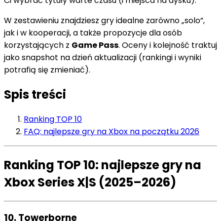
Ci wybrać tytuły warte czasu (i miejsca na dysku).
W zestawieniu znajdziesz gry idealne zarówno „solo”,
jak i w kooperacji, a także propozycje dla osób
korzystających z
Game Pass
. Oceny i kolejność traktuj
jako snapshot na dzień aktualizacji (rankingi i wyniki
potrafią się zmieniać).
Spis treści
Ranking TOP 10
FAQ: najlepsze gry na Xbox na początku 2026
Ranking TOP 10: najlepsze gry na
Xbox Series X|S (2025–2026)
10. Towerborne