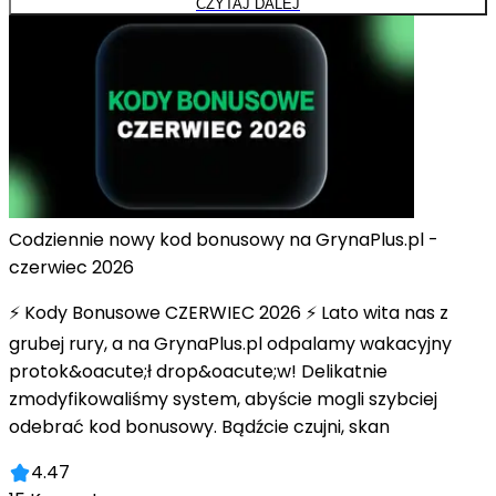
CZYTAJ DALEJ
Codziennie nowy kod bonusowy na GrynaPlus.pl -
czerwiec 2026
⚡ Kody Bonusowe CZERWIEC 2026 ⚡ Lato wita nas z
grubej rury, a na GrynaPlus.pl odpalamy wakacyjny
protok&oacute;ł drop&oacute;w! Delikatnie
zmodyfikowaliśmy system, abyście mogli szybciej
odebrać kod bonusowy. Bądźcie czujni, skan
4.47