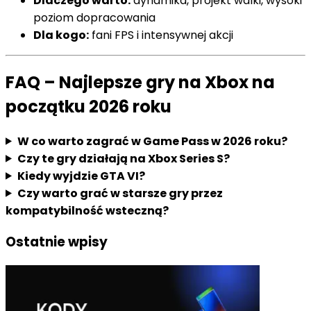
Dlaczego warto:
dynamika, projekt walki, wysoki
poziom dopracowania
Dla kogo:
fani FPS i intensywnej akcji
FAQ – Najlepsze gry na Xbox na
początku 2026 roku
W co warto zagrać w Game Pass w 2026 roku?
Czy te gry działają na Xbox Series S?
Kiedy wyjdzie GTA VI?
Czy warto grać w starsze gry przez
kompatybilność wsteczną?
Ostatnie wpisy