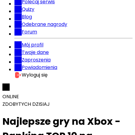
Polecaj serwis
Quizy
Blog
Odebrane nagrody
Forum
Mój profil
Twoje dane
Zaproszenia
Powiadomienia
Wyloguj się
ONLINE
ZDOBYTYCH DZISIAJ
Najlepsze gry na Xbox -