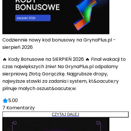
Codziennie nowy kod bonusowy na GrynaPlus.pl -
sierpień 2026
🔥 Kody Bonusowe na SIERPIEŃ 2026 🔥 Finał wakacji to
czas największych żniw! Na GrynaPlus.pl odpalamy
sierpniową Złotą Gorączkę. Najgrubsze dropy,
najwyższe stawki za zadania i system, kt&oacute;ry
pilnuje małych oszust&oacute;w.
5.00
7
Komentarzy
CZYTAJ DALEJ