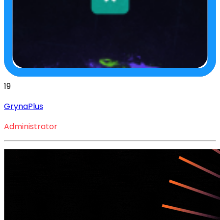
19
GrynaPlus
Administrator