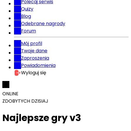
Polecaj serwis
Quizy
Blog
Odebrane nagrody
Forum
Mój profil
Twoje dane
Zaproszenia
Powiadomienia
Wyloguj się
ONLINE
ZDOBYTYCH DZISIAJ
Najlepsze gry v3