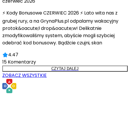
czerwiec 2026
⚡ Kody Bonusowe CZERWIEC 2026 ⚡ Lato wita nas z
grubej rury, a na GrynaPlus.pl odpalamy wakacyjny
protok&oacute;ł drop&oacute;w! Delikatnie
zmodyfikowaliśmy system, abyście mogli szybciej
odebrać kod bonusowy. Bądźcie czujni, skan
4.47
15
Komentarzy
CZYTAJ DALEJ
ZOBACZ WSZYSTKIE