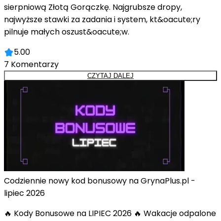
sierpniową Złotą Gorączkę. Najgrubsze dropy,
najwyższe stawki za zadania i system, kt&oacute;ry
pilnuje małych oszust&oacute;w.
5.00
7
Komentarzy
CZYTAJ DALEJ
Codziennie nowy kod bonusowy na GrynaPlus.pl -
lipiec 2026
🔥 Kody Bonusowe na LIPIEC 2026 🔥 Wakacje odpalone