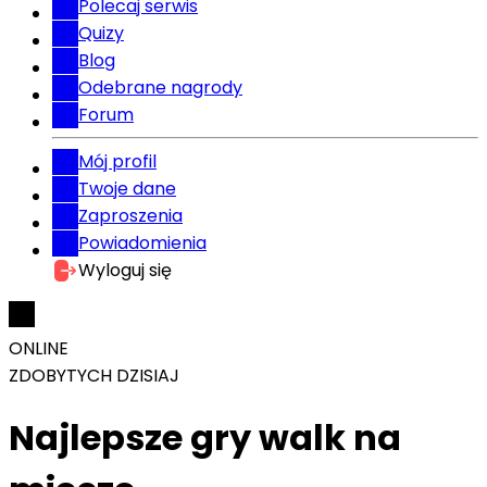
Polecaj serwis
Quizy
Blog
Odebrane nagrody
Forum
Mój profil
Twoje dane
Zaproszenia
Powiadomienia
Wyloguj się
ONLINE
ZDOBYTYCH DZISIAJ
Najlepsze gry walk na