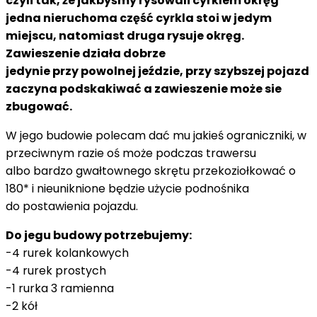
czyli tak, że jakbyśmy rysowali cyrklem okręg
jedna nieruchoma część cyrkla stoi w jedym
miejscu, natomiast druga rysuje okręg.
Zawieszenie działa dobrze
jedynie przy powolnej jeździe, przy szybszej pojazd
zaczyna podskakiwać a zawieszenie może sie
zbugować.
W jego budowie polecam dać mu jakieś ograniczniki, w
przeciwnym razie oś może podczas trawersu
albo bardzo gwałtownego skrętu przekoziołkować o
180* i nieuniknione będzie użycie podnośnika
do postawienia pojazdu.
Do jegu budowy potrzebujemy:
-4 rurek kolankowych
-4 rurek prostych
-1 rurka 3 ramienna
-2 kół