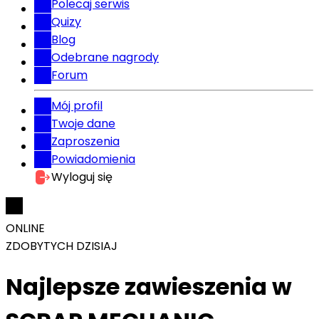
Polecaj serwis
Quizy
Blog
Odebrane nagrody
Forum
Mój profil
Twoje dane
Zaproszenia
Powiadomienia
Wyloguj się
ONLINE
ZDOBYTYCH DZISIAJ
Najlepsze zawieszenia w