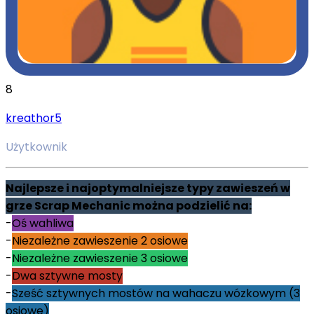
8
kreathor5
Użytkownik
Najlepsze i najoptymalniejsze typy zawieszeń w
grze Scrap Mechanic można podzielić na:
-
Oś wahliwa
-
Niezależne zawieszenie 2 osiowe
-
Niezależne zawieszenie 3 osiowe
-
Dwa sztywne mosty
-
Sześć sztywnych mostów na wahaczu wózkowym (3
osiowe)