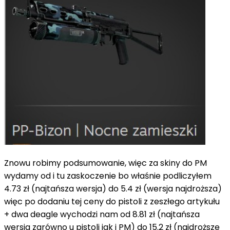
Znowu robimy podsumowanie, więc za skiny do PM
wydamy od i tu zaskoczenie bo właśnie podliczyłem
4.73 zł (najtańsza wersja) do 5.4 zł (wersja najdroższa)
więc po dodaniu tej ceny do pistoli z zeszłego artykułu
+ dwa deagle wychodzi nam od 8.81 zł (najtańsza
wersja zarówno u pistoli jak i PM) do 15.2 zł (najdroższe