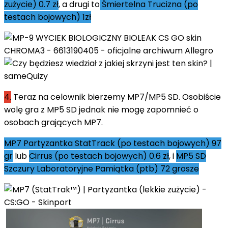
zużycie) 0.7 zł
, a drugi to
Śmiertelna Trucizna (po
testach bojowych) 1zł
4.
Teraz na celownik bierzemy MP7/MP5 SD. Osobiście
wolę gra z MP5 SD jednak nie mogę zapomnieć o
osobach grających MP7.
MP7 Partyzantka StatTrack (po testach bojowych) 97
gr
lub
Cirrus (po testach bojowych) 0.6 zł
, i
MP5 SD
Szczury Laboratoryjne Pamiątka (ptb) 72 grosze