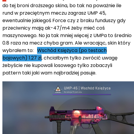
do tej broni droższego skina, bo tak na poważnie ile
rund w przeciętnym meczu zagrasz UMP 45,
ewentualnie jakiegoś Force czy z braku funduszy gdy
przeciwnicy mają ak-47/m4 żeby mieć coś
maszynowego. No ja tak mniej więcej z UMPa to średnio
0.8 raza na mecz chyba gram. Ale wracając, skin który
wybrałem to:
Wschód Księżyca (po testach
bojowych) 1.27 zł
, chciałbym tylko zwrócić uwagę
żebyście nie kupowali losowego tylko zobaczyli
pattern taki jaki wam najbradziej pasuje.