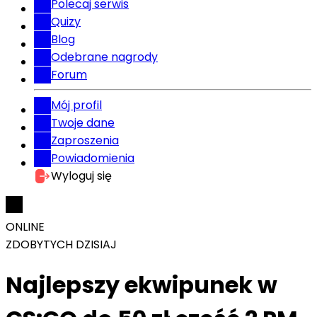
Polecaj serwis
Quizy
Blog
Odebrane nagrody
Forum
Mój profil
Twoje dane
Zaproszenia
Powiadomienia
Wyloguj się
ONLINE
ZDOBYTYCH DZISIAJ
Najlepszy ekwipunek w