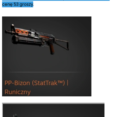
cenę 53 groszy
.