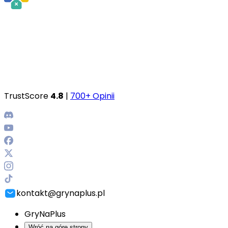
TrustScore
4.8
|
700+ Opinii
kontakt@grynaplus.pl
GryNaPlus
Wróć na górę strony