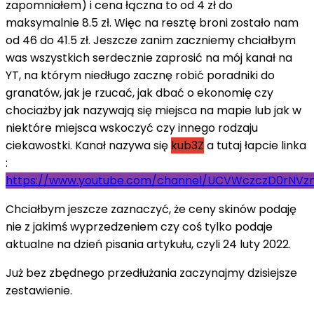
zapomniałem) i cena łączna to od 4 zł do
maksymalnie 8.5 zł. Więc na resztę broni zostało nam
od 46 do 41.5 zł. Jeszcze zanim zaczniemy chciałbym
was wszystkich serdecznie zaprosić na mój kanał na
YT, na którym niedługo zacznę robić poradniki do
granatów, jak je rzucać, jak dbać o ekonomię czy
chociażby jak nazywają się miejsca na mapie lub jak w
niektóre miejsca wskoczyć czy innego rodzaju
ciekawostki. Kanał nazywa się
kub3Z
a tutaj łapcie linka
:
https://www.youtube.com/channel/UCVWczczD0rNV
Chciałbym jeszcze zaznaczyć, że ceny skinów podaję
nie z jakimś wyprzedzeniem czy coś tylko podaje
aktualne na dzień pisania artykułu, czyli 24 luty 2022.
Już bez zbędnego przedłużania zaczynajmy dzisiejsze
zestawienie.