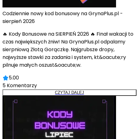
Codziennie nowy kod bonusowy na GrynaPlus.pl -
sierpień 2026
🔥 Kody Bonusowe na SIERPIEŃ 2026 🔥 Finał wakacji to
czas największych żniw! Na GrynaPlus.pl odpalamy
sierpniową Złotą Gorączkę. Najgrubsze dropy,
najwyższe stawki za zadania i system, kt&oacute;ry
pilnuje małych oszust&oacute;w.
5.00
5
Komentarzy
CZYTAJ DALEJ