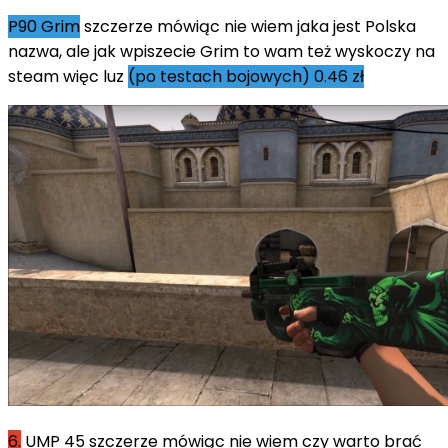
P90 Grim
szczerze mówiąc nie wiem jaka jest Polska
nazwa, ale jak wpiszecie Grim to wam też wyskoczy na
steam więc luz
(po testach bojowych) 0.46 zł
6.
UMP 45 szczerze mówiąc nie wiem czy warto brać