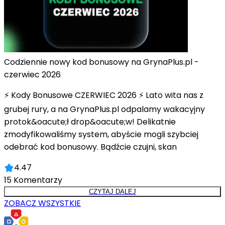
Codziennie nowy kod bonusowy na GrynaPlus.pl -
czerwiec 2026
⚡ Kody Bonusowe CZERWIEC 2026 ⚡ Lato wita nas z
grubej rury, a na GrynaPlus.pl odpalamy wakacyjny
protok&oacute;ł drop&oacute;w! Delikatnie
zmodyfikowaliśmy system, abyście mogli szybciej
odebrać kod bonusowy. Bądźcie czujni, skan
4.47
15
Komentarzy
CZYTAJ DALEJ
ZOBACZ WSZYSTKIE