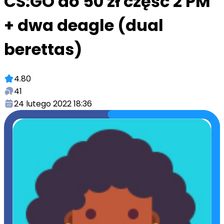
CS:GO do 50 zł część 2 PM
+ dwa deagle (dual
berettas)
4.80
41
24 lutego 2022 18:36