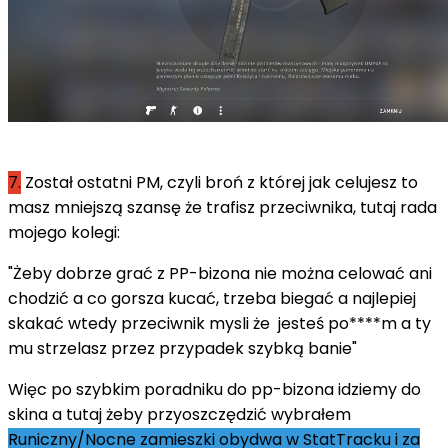
7.
Został ostatni PM, czyli broń z której jak celujesz to
masz mniejszą szansę że trafisz przeciwnika, tutaj rada
mojego kolegi:
"Żeby dobrze grać z PP-bizona nie można celować ani
chodzić a co gorsza kucać, trzeba biegać a najlepiej
skakać wtedy przeciwnik mysli że jesteś po****m a ty
mu strzelasz przez przypadek szybką banie"
Więc po szybkim poradniku do pp-bizona idziemy do
skina a tutaj żeby przyoszczędzić wybrałem
Runiczny/Nocne zamieszki obydwa w StatTracku i za