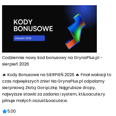
Codziennie nowy kod bonusowy na GrynaPlus.pl -
sierpień 2026
🔥 Kody Bonusowe na SIERPIEŃ 2026 🔥 Finał wakacji to
czas największych żniw! Na GrynaPlus.pl odpalamy
sierpniową Złotą Gorączkę. Najgrubsze dropy,
najwyższe stawki za zadania i system, kt&oacute;ry
pilnuje małych oszust&oacute;w.
5.00