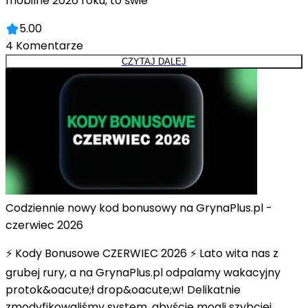
mobilne 2026 roku, to świe
5.00
4
Komentarze
CZYTAJ DALEJ
Codziennie nowy kod bonusowy na GrynaPlus.pl -
czerwiec 2026
⚡ Kody Bonusowe CZERWIEC 2026 ⚡ Lato wita nas z
grubej rury, a na GrynaPlus.pl odpalamy wakacyjny
protok&oacute;ł drop&oacute;w! Delikatnie
zmodyfikowaliśmy system, abyście mogli szybciej