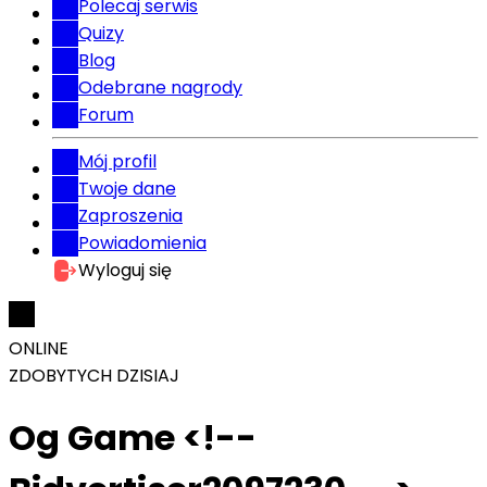
Polecaj serwis
Quizy
Blog
Odebrane nagrody
Forum
Mój profil
Twoje dane
Zaproszenia
Powiadomienia
Wyloguj się
ONLINE
ZDOBYTYCH DZISIAJ
Og Game <!--