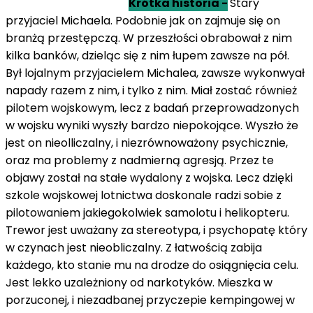
Krótka historia -
Stary
przyjaciel Michaela. Podobnie jak on zajmuje się on
branżą przestępczą. W przeszłości obrabował z nim
kilka banków, dzieląc się z nim łupem zawsze na pół.
Był lojalnym przyjacielem Michalea, zawsze wykonwyał
napady razem z nim, i tylko z nim. Miał zostać również
pilotem wojskowym, lecz z badań przeprowadzonych
w wojsku wyniki wyszły bardzo niepokojące. Wyszło że
jest on nieolliczalny, i niezrównoważony psychicznie,
oraz ma problemy z nadmierną agresją. Przez te
objawy został na stałe wydalony z wojska. Lecz dzięki
szkole wojskowej lotnictwa doskonale radzi sobie z
pilotowaniem jakiegokolwiek samolotu i helikopteru.
Trewor jest uważany za stereotypa, i psychopatę który
w czynach jest nieobliczalny. Z łatwością zabija
każdego, kto stanie mu na drodze do osiągnięcia celu.
Jest lekko uzależniony od narkotyków. Mieszka w
porzuconej, i niezadbanej przyczepie kempingowej w