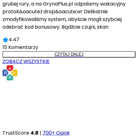
grubej rury, a na GrynaPlus.pl odpalamy wakacyjny
protok&oacute;ł drop&oacute;w! Delikatnie
zmodyfikowaliśmy system, abyście mogli szybciej
odebrać kod bonusowy. Bądźcie czujni, skan
4.47
15
Komentarzy
CZYTAJ DALEJ
ZOBACZ WSZYSTKIE
TrustScore
4.8
|
700+ Opinii