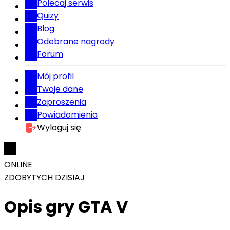
Polecaj serwis
Quizy
Blog
Odebrane nagrody
Forum
Mój profil
Twoje dane
Zaproszenia
Powiadomienia
Wyloguj się
ONLINE
ZDOBYTYCH DZISIAJ
Opis gry GTA V