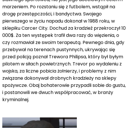
marzeniem. Po rozstaniu się z futbolem, wstąpił na
drogę przestępczości, i bandyctwa. Swojego
pierwszego w życiu napadu dokonał w 1988 roku, w
sklepiku Carcer City. Dochud za kradzieź przekroczył 10
000$. Za ten występek trafił dwa razy do więzienia, o
czy rozmawiał ze swoim terapeutą. Pewnego dnia, gdy
przebywał na terenach pustynnych, ukrywając się
przed policją poznał Trewora Philipsa, który był byłym
pilotem w siłach powietrznych. Trevor po wydaleniu z
wojska, za liczne pobicia żołnierzy, i problemy z nim
związane dokonywał drobnych kradzieży na sklepy
spożywcze. Obaj bohaterowie przypadli sobie do gustu,
i postanowili we dwuch współpracować, w branży
kryminalnej.