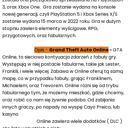
3, orax Xbox One. Gra zostanie wydana na konsole
noewj generacji, czyli PlayStation 5 i Xbox Series X/S
zostanie wydana 15 marca w 2022 roku. Gra w dużym
stopniu zawiera elementy wyścigowe, RPG,
przygotowych, oraz fabularnych.
Opis -
Grand Theft Auto Online
-
GTA
Online, to sieciowa kontyuacja zdarzeń z fabuły gry.
Występują w niej postacie fabularne, takie jak Lester,
Frankili, i wiele więcej. Zabawa w Online oferuj tą samą
mapę, co w przypadku fabuły, grając Franklinem,
Michaelem, oraz Trevorem. Online różni się od trybu
fabularnego tym, że możemy mieszkać, gdzie chcemy,
oraz robić co nam się żywnie podoba. Od zabijania
innych graczy, po napady na wyspę Cayo Preico, lub
kasyno.
Online zawiera wiele dodatków ( DLC )