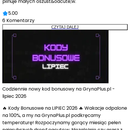
pilnuje małych oszust&oacute;w.
5.00
6
Komentarzy
CZYTAJ DALEJ
Codziennie nowy kod bonusowy na GrynaPlus.pl -
lipiec 2026
🔥 Kody Bonusowe na LIPIEC 2026 🔥 Wakacje odpalone
na 100%, a my na GrynaPlus.pl podkręcamy
temperaturę! Rozpoczynamy gorący miesiąc pełen
najgrubszych drop&oacute;w. Niezależnie czy grasz z