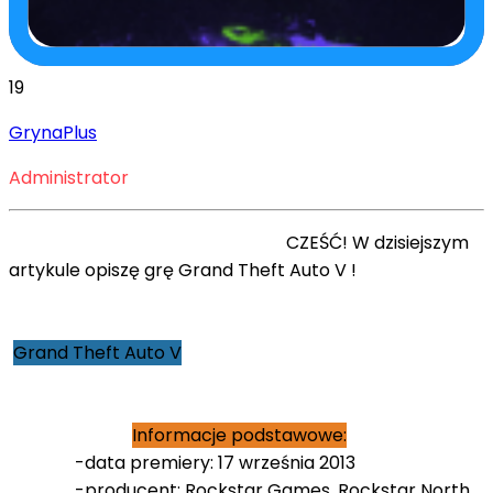
19
GrynaPlus
Administrator
CZEŚĆ! W dzisiejszym
artykule opiszę grę Grand Theft Auto V !
Grand Theft Auto V
Informacje podstawowe:
-data premiery: 17 września 2013
-producent: Rockstar Games, Rockstar North