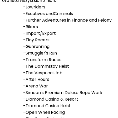
oto lista wszystkich z nich:
-Lowriders
-Excutives andCriminals
-Further Adventures in Finance and Felony
-Bikers
-Import/Export
-Tiny Racers
-Gunrunning
-Smuggler's Run
-Transform Races
-The Dommstay Heist
-The Vespucci Job
-After Hours
-Arena War
-Simeon's Premium Deluxe Repo Work
-Diamond Casino & Resort
-Diamond Casino Heist
-Open Whell Racing