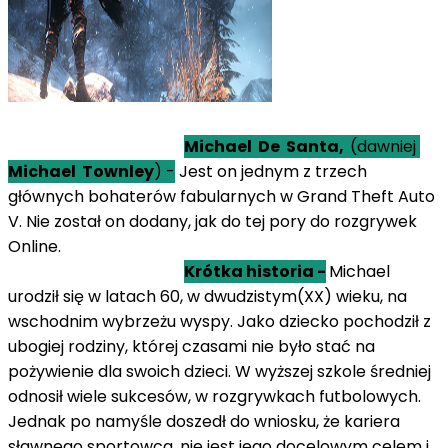
Michael De Santa,
(dawniej
Michael Townley
) -
Jest on jednym z trzech
głównych bohaterów fabularnych w Grand Theft Auto
V. Nie został on dodany, jak do tej pory do rozgrywek
Online.
Krótka historia -
Michael
urodził się w latach 60, w dwudzistym(XX) wieku, na
wschodnim wybrzeżu wyspy. Jako dziecko pochodził z
ubogiej rodziny, której czasami nie było stać na
pożywienie dla swoich dzieci. W wyższej szkole średniej
odnosił wiele sukcesów, w rozgrywkach futbolowych.
Jednak po namyśle doszedł do wniosku, że kariera
sławnego sportowca, nie jest jego docelowym celem i