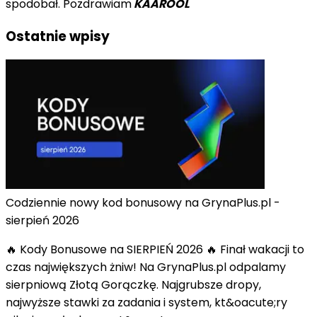
spodobał. Pozdrawiam
KAAROOL
Ostatnie wpisy
Codziennie nowy kod bonusowy na GrynaPlus.pl -
sierpień 2026
🔥 Kody Bonusowe na SIERPIEŃ 2026 🔥 Finał wakacji to
czas największych żniw! Na GrynaPlus.pl odpalamy
sierpniową Złotą Gorączkę. Najgrubsze dropy,
najwyższe stawki za zadania i system, kt&oacute;ry