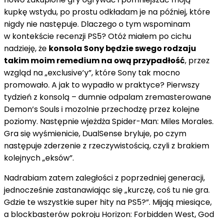
kupkę wstydu, po prostu odkładam je na później, które
nigdy nie następuje. Dlaczego o tym wspominam
w kontekście recenzji PS5? Otóż miałem po cichu
nadzieję, że
konsola Sony będzie swego rodzaju
takim moim remedium na ową przypadłość
, przez
wzgląd na „exclusive’y”, które Sony tak mocno
promowało. A jak to wypadło w praktyce? Pierwszy
tydzień z konsolą – dumnie odpalam zremasterowane
Demon’s Souls i mozolnie przechodzę przez kolejne
poziomy. Następnie wjeżdża Spider-Man: Miles Morales.
Gra się wyśmienicie, DualSense bryluje, po czym
następuje zderzenie z rzeczywistością, czyli z brakiem
kolejnych „eksów”.
Nadrabiam zatem zaległości z poprzedniej generacji,
jednocześnie zastanawiając się „kurczę, coś tu nie gra.
Gdzie te wszystkie super hity na PS5?”. Mijają miesiące,
a blockbasterów pokroju Horizon: Forbidden West, God