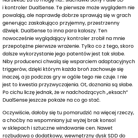
i kontroler DualSense. Te pierwsze może wyglądem nie
powalają, ale naprawdę dobrze sprawują się w grach
generując zaskakująco przyjemny, przestrzenny
dźwięk. DualSense to inna para kaloszy. Ten
nowocześnie wyglądający kontroler zrobił na mnie
przepotężne pierwsze wrażenie. Tylko co z tego, skoro
dalsze wykorzystanie jego patentów jest tak słabe.
Niby producenci chwalą się wsparciem adaptacyjnych
triggerów, dzięki którym każda broń zachowuje się
inaczej, a ja podczas gry w ogóle tego nie czuje. I nie
jest to kwestia przyzwyczajenia. Ot, doznania są słabe.
Po cichu liczę jednak, że w nadchodzących „eksach”
DualSense jeszcze pokaże na co go stać.
Oczywiście, dałoby się tu pomarudzić na więcej rzeczy,
a choćby na wspomniany już wyżej brak konsol
w sklepach i sztuczne windowanie cen. Nawet
rozbudowa o dodatkowy, wewnętrzny dysk SDD do