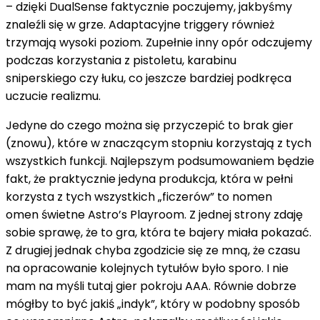
– dzięki DualSense faktycznie poczujemy, jakbyśmy
znaleźli się w grze. Adaptacyjne triggery również
trzymają wysoki poziom. Zupełnie inny opór odczujemy
podczas korzystania z pistoletu, karabinu
sniperskiego czy łuku, co jeszcze bardziej podkręca
uczucie realizmu.
Jedyne do czego można się przyczepić to brak gier
(znowu), które w znaczącym stopniu korzystają z tych
wszystkich funkcji. Najlepszym podsumowaniem będzie
fakt, że praktycznie jedyna produkcja, która w pełni
korzysta z tych wszystkich „ficzerów” to nomen
omen świetne Astro’s Playroom. Z jednej strony zdaję
sobie sprawę, że to gra, która te bajery miała pokazać.
Z drugiej jednak chyba zgodzicie się ze mną, że czasu
na opracowanie kolejnych tytułów było sporo. I nie
mam na myśli tutaj gier pokroju AAA. Równie dobrze
mógłby to być jakiś „indyk”, który w podobny sposób