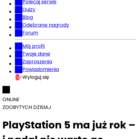
Polecaj serwis
Quizy
Blog
Odebrane nagrody
Forum
Mój profil
Twoje dane
Zaproszenia
Powiadomienia
Wyloguj się
ONLINE
ZDOBYTYCH DZISIAJ
PlayStation 5 ma już rok –