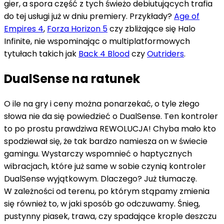
gier, a spora część z tych świeżo debiutujących trafia
do tej usługi już w dniu premiery. Przykłady?
Age of
Empires 4
,
Forza Horizon 5
czy zbliżające się Halo
Infinite, nie wspominając o multiplatformowych
tytułach takich jak
Back 4 Blood
czy
Outriders
.
DualSense na ratunek
O ile na gry i ceny można ponarzekać, o tyle złego
słowa nie da się powiedzieć o DualSense. Ten kontroler
to po prostu prawdziwa REWOLUCJA! Chyba mało kto
spodziewał się, że tak bardzo namiesza on w świecie
gamingu. Wystarczy wspomnieć o haptycznych
wibracjach, które już same w sobie czynią kontroler
DualSense wyjątkowym. Dlaczego? Już tłumaczę.
W zależności od terenu, po którym stąpamy zmienia
się również to, w jaki sposób go odczuwamy. Śnieg,
pustynny piasek, trawa, czy spadające krople deszczu