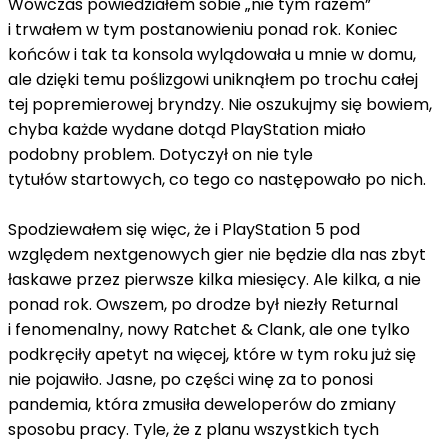
Wówczas powiedziałem sobie „nie tym razem”
i trwałem w tym postanowieniu ponad rok. Koniec
końców i tak ta konsola wylądowała u mnie w domu,
ale dzięki temu poślizgowi uniknąłem po trochu całej
tej popremierowej bryndzy. Nie oszukujmy się bowiem,
chyba każde wydane dotąd PlayStation miało
podobny problem. Dotyczył on nie tyle
tytułów startowych, co tego co następowało po nich.
Spodziewałem się więc, że i PlayStation 5 pod
względem nextgenowych gier nie będzie dla nas zbyt
łaskawe przez pierwsze kilka miesięcy. Ale kilka, a nie
ponad rok. Owszem, po drodze był niezły Returnal
i fenomenalny, nowy Ratchet & Clank, ale one tylko
podkręciły apetyt na więcej, które w tym roku już się
nie pojawiło. Jasne, po części winę za to ponosi
pandemia, która zmusiła deweloperów do zmiany
sposobu pracy. Tyle, że z planu wszystkich tych