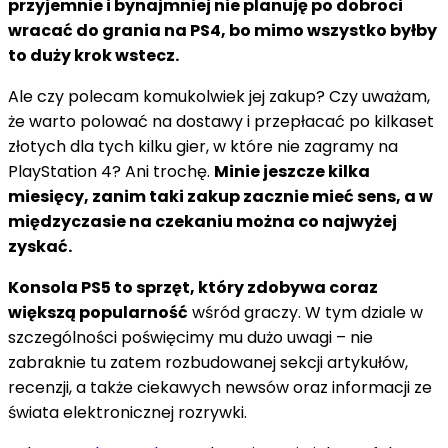
przyjemnie i bynajmniej nie planuję po dobroci
wracać do grania na PS4, bo mimo wszystko byłby
to duży krok wstecz.
Ale czy polecam komukolwiek jej zakup? Czy uważam,
że warto polować na dostawy i przepłacać po kilkaset
złotych dla tych kilku gier, w które nie zagramy na
PlayStation 4? Ani trochę.
Minie jeszcze kilka
miesięcy, zanim taki zakup zacznie mieć sens, a w
międzyczasie na czekaniu można co najwyżej
zyskać.
Konsola PS5 to sprzęt, który zdobywa coraz
większą popularność
wśród graczy. W tym dziale w
szczególności poświęcimy mu dużo uwagi – nie
zabraknie tu zatem rozbudowanej sekcji artykułów,
recenzji, a także ciekawych newsów oraz informacji ze
świata elektronicznej rozrywki.