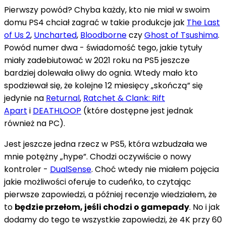
Pierwszy powód? Chyba każdy, kto nie miał w swoim
domu PS4 chciał zagrać w takie produkcje jak
The Last
of Us 2
,
Uncharted
,
Bloodborne
czy
Ghost of Tsushima
.
Powód numer dwa - świadomość tego, jakie tytuły
miały zadebiutować w 2021 roku na PS5 jeszcze
bardziej dolewała oliwy do ognia. Wtedy mało kto
spodziewał się, że kolejne 12 miesięcy „skończą” się
jedynie na
Returnal
,
Ratchet & Clank: Rift
Apart
i
DEATHLOOP
(które dostępne jest jednak
również na PC).
Jest jeszcze jedna rzecz w PS5, która wzbudzała we
mnie potężny „hype”. Chodzi oczywiście o nowy
kontroler -
DualSense
. Choć wtedy nie miałem pojęcia
jakie możliwości oferuje to cudeńko, to czytając
pierwsze zapowiedzi, a później recenzje wiedziałem, że
to
będzie przełom, jeśli chodzi o gamepady
. No i jak
dodamy do tego te wszystkie zapowiedzi, że 4K przy 60