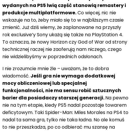
wydanych na PS5 lwią część stanowią remastery i
produkcje multiplatformowe.
Co więcej, nic nie
wskazuje na to, żeby miało się to w najbliższym czasie
zmienić. Już dziś wiemy, że zaplanowane na przyszły
rok exclusive’y Sony ukażą się także na PlayStation 4.
To oznacza, że nowy Horizon czy God of War od strony
technicznej raczej nie zaoferują nam niczego, czego
nie widzielibyśmy w poprzednich odsłonach.
I nie zrozumcie mnie źle – uważam, że to dobra
wiadomość.
Jeśli gra nie wymaga dodatkowej
mocy obliczeniowej lub specjalnej
funkcjonalności, nie ma sensu robić sztucznych
barier dla posiadaczy starszej generacji.
Na pewno
nie na tym etapie, kiedy PS5 nadal pozostaje towarem
deficytowym. Taki Spider-Man: Miles Morales na PS4 to
nadal ta sama gra, tylko nie taka ładna. No ale komuś
to nie przeszkadza, po co odbierać mu szansę na