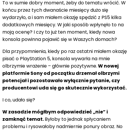
To w sumie dobry moment, żeby do tematu wrócić. W
końcu przez tych dwanaście miesięcy dużo się
wydarzyło, a i sam miałem okazję spędzić z PS5 kilka
dodatkowych miesięcy. W jaki sposób wpłynęło to na
moją ocenę? I czy to już ten moment, kiedy nowa
konsola powinna pojawić się w Waszych domach?
Dla przypomnienia, kiedy po raz ostatni miałem okazję
pisać o PlayStation 5, konsola wywarła na mnie
olbrzymie wrażenie – głównie pozytywne.
W nowej
platformie Sony od początku drzemał olbrzymi
potencjał i pozostawało wyłącznie pytanie, czy
producentowi uda się go skutecznie wykorzystać.
I co, udało się?
W zasadzie mógłbym odpowiedzieć „nie” i
zamknąć temat.
Byłoby to jednak spłycaniem
problemu i rysowałoby nadmiernie ponury obraz. No