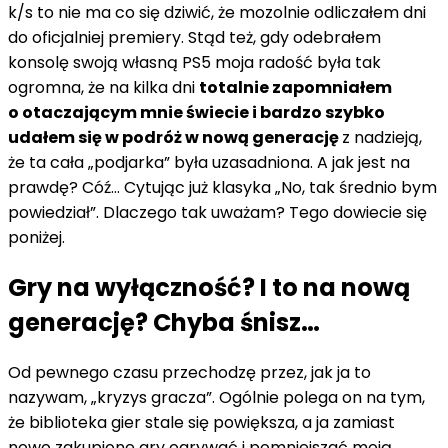
k/s to nie ma co się dziwić, że mozolnie odliczałem dni
do oficjalniej premiery. Stąd też, gdy odebrałem
konsolę swoją własną PS5 moja radość była tak
ogromna, że na kilka dni
totalnie zapomniałem
o otaczającym mnie świecie i bardzo szybko
udałem się w podróż w nową generację
z nadzieją,
że ta cała „podjarka” była uzasadniona. A jak jest na
prawdę? Cóź… Cytując już klasyka „No, tak średnio bym
powiedział”. Dlaczego tak uważam? Tego dowiecie się
poniżej.
Gry na wyłączność? I to na nową
generację? Chyba śnisz…
Od pewnego czasu przechodzę przez, jak ja to
nazywam, „kryzys gracza”. Ogólnie polega on na tym,
że biblioteka gier stale się powiększa, a ja zamiast
nowo zakupione gry ogrywać i pomniejszać moją