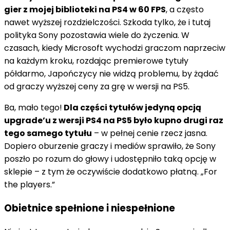
gier z mojej biblioteki na PS4 w 60 FPS
, a często
nawet wyższej rozdzielczości. Szkoda tylko, że i tutaj
polityka Sony pozostawia wiele do życzenia. W
czasach, kiedy Microsoft wychodzi graczom naprzeciw
na każdym kroku, rozdając premierowe tytuły
półdarmo, Japończycy nie widzą problemu, by żądać
od graczy wyższej ceny za grę w wersji na PS5.
Ba, mało tego!
Dla części tytułów jedyną opcją
upgrade’u z wersji PS4 na PS5 było kupno drugi raz
tego samego tytułu
– w pełnej cenie rzecz jasna.
Dopiero oburzenie graczy i mediów sprawiło, że Sony
poszło po rozum do głowy i udostępniło taką opcję w
sklepie – z tym że oczywiście dodatkowo płatną. „For
the players.”
Obietnice spełnione i niespełnione