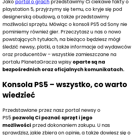
Jako
portal o grach
przedstawimy Ci ciekawe fakty o
playstation 5, przyjrzymy się temu, co kryje się pod
designerską obudową, a także przedstawimy
możliwości sprzętu. Mówiąc o konsoli PS5 od Sony nie
pominiemy również gier. Przeczytasz u nas o nowo
powstających tytułach, na bieżąco będziesz mógł
śledzić newsy, plotki, a także informacje od wydawców
oraz producentów – wszystkie zamieszczane na
portalu PlanetaGracza wpisy
oparte są na
bezpośrednich oraz oficjalnych komunikatach.
Konsola PS5 – wszystko, co warto
wiedzieć
Przedstawiane przez nasz portal newsy o
PS5
pozwolą Ci poznać sprzęt i jego
możliwości
przed dokonaniem zakupu. U nas
sprawdzisz, jakie zbiera on opinie, a także dowiesz się o