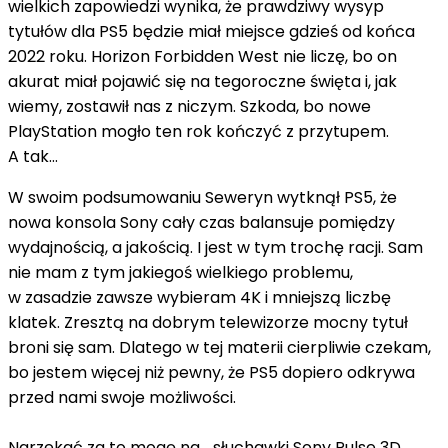
wielkich zapowiedzi wynika, że prawdziwy wysyp
tytułów dla PS5 będzie miał miejsce gdzieś od końca
2022 roku. Horizon Forbidden West nie liczę, bo on
akurat miał pojawić się na tegoroczne święta i, jak
wiemy, zostawił nas z niczym. Szkoda, bo nowe
PlayStation mogło ten rok kończyć z przytupem.
A tak…
W swoim podsumowaniu Seweryn wytknął PS5, że
nowa konsola Sony cały czas balansuje pomiędzy
wydajnością, a jakością. I jest w tym trochę racji. Sam
nie mam z tym jakiegoś wielkiego problemu,
w zasadzie zawsze wybieram 4K i mniejszą liczbę
klatek. Zresztą na dobrym telewizorze mocny tytuł
broni się sam. Dlatego w tej materii cierpliwie czekam,
bo jestem więcej niż pewny, że PS5 dopiero odkrywa
przed nami swoje możliwości.
Narzekać za to mogę na… słuchawki Sony Pulse 3D