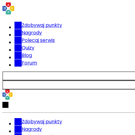
Zdobywaj punkty
Nagrody
Polecaj serwis
Quizy
Blog
Forum
Zdobywaj punkty
Nagrody