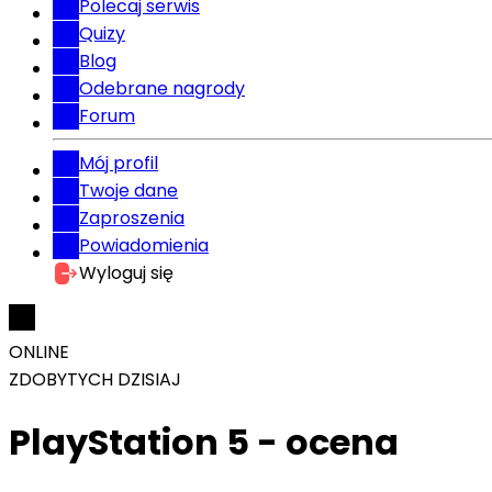
Polecaj serwis
Quizy
Blog
Odebrane nagrody
Forum
Mój profil
Twoje dane
Zaproszenia
Powiadomienia
Wyloguj się
ONLINE
ZDOBYTYCH DZISIAJ
PlayStation 5 - ocena