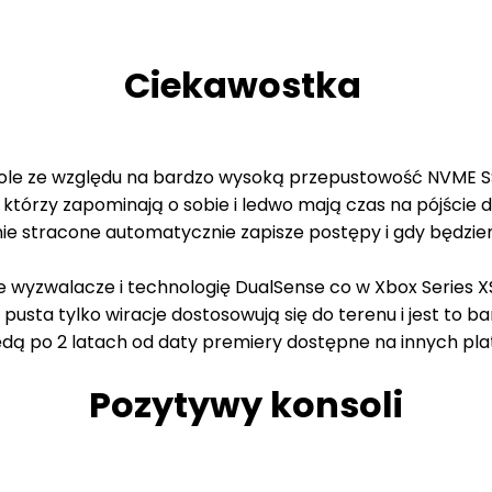
Ciekawostka
konsole ze względu na bardzo wysoką przepustowość NVME S
zie którzy zapominają o sobie i ledwo mają czas na pójści
nie stracone automatycznie zapisze postępy i gdy będzi
 wyzwalacze i technologię DualSense co w Xbox Series 
usta tylko wiracje dostosowują się do terenu i jest to b
 ędą po 2 latach od daty premiery dostępne na innych pl
Pozytywy konsoli