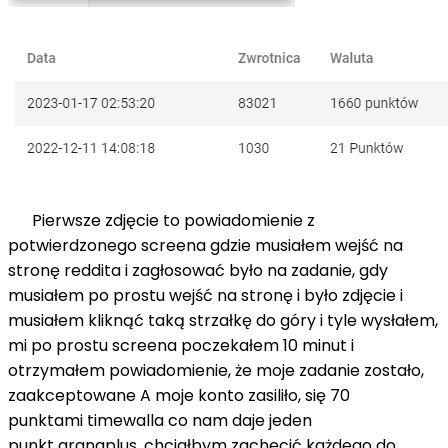
Pierwsze zdjęcie to powiadomienie z
potwierdzonego
screena
gdzie musiałem wejść na
stronę
reddita
i zagłosować było na zadanie, gdy
musiałem po prostu wejść na stronę i było zdjęcie i
musiałem kliknąć taką strzałkę do góry i tyle wysłałem,
mi po prostu
screena
poczekałem 10 minut i
otrzymałem powiadomienie, że moje zadanie zostało,
zaakceptowane A moje konto zasiliło, się 70
punktami
timewalla
co nam daje jeden
punkt
granaplus
, chciałbym zachęcić każdego do