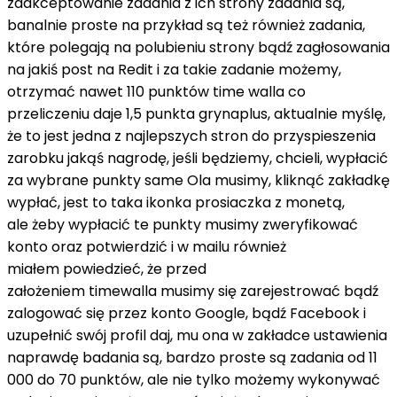
zaakceptowanie zadania z ich strony zadania są,
banalnie proste na przykład są też również zadania,
które polegają na polubieniu strony bądź zagłosowania
na jakiś post na
Redit
i za takie zadanie możemy,
otrzymać nawet 110 punktów time
walla
co
przeliczeniu daje 1,5
punkta
grynaplus
, aktualnie myślę,
że to jest jedna z najlepszych stron do przyspieszenia
zarobku jakąś nagrodę, jeśli będziemy, chcieli, wypłacić
za wybrane punkty same Ola musimy, kliknąć zakładkę
wypłać, jest to taka ikonka prosiaczka z monetą,
ale żeby wypłacić te punkty musimy zweryfikować
konto oraz potwierdzić i w mailu również
miałem powiedzieć, że przed
założeniem
timewalla
musimy się zarejestrować bądź
zalogować się przez konto Google, bądź Facebook i
uzupełnić swój profil daj, mu ona w zakładce ustawienia
naprawdę badania są, bardzo proste są zadania od 11
000 do 70 punktów, ale nie tylko możemy wykonywać