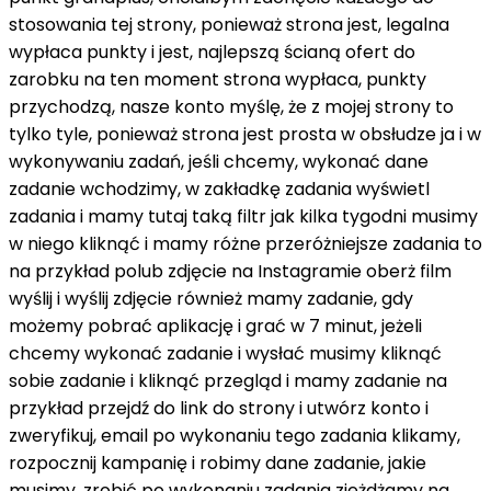
stosowania tej strony, ponieważ strona jest, legalna
wypłaca punkty i jest, najlepszą ścianą ofert do
zarobku na ten moment strona wypłaca, punkty
przychodzą, nasze konto myślę, że z mojej strony to
tylko tyle, ponieważ strona jest prosta w obsłudze ja i w
wykonywaniu zadań, jeśli chcemy, wykonać dane
zadanie wchodzimy, w zakładkę zadania wyświetl
zadania i mamy tutaj taką filtr jak kilka tygodni musimy
w niego kliknąć i mamy różne przeróżniejsze zadania to
na przykład polub zdjęcie na Instagramie oberż film
wyślij i wyślij zdjęcie również mamy zadanie, gdy
możemy pobrać aplikację i grać w 7 minut, jeżeli
chcemy wykonać zadanie i wysłać musimy kliknąć
sobie zadanie i kliknąć przegląd i mamy zadanie na
przykład przejdź do
link
do strony i utwórz konto i
zweryfikuj,
email
po wykonaniu tego zadania klikamy,
rozpocznij kampanię i robimy dane zadanie, jakie
musimy, zrobić po wykonaniu zadania zjeżdżamy na