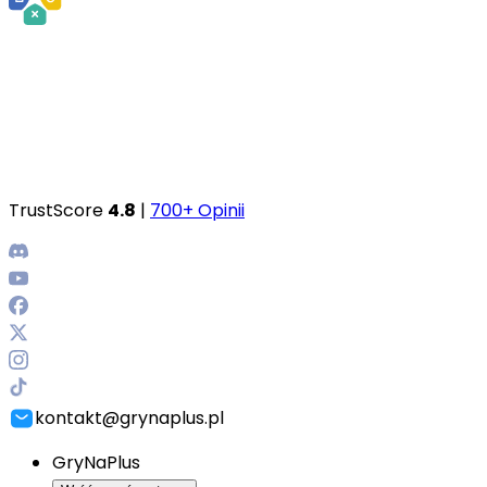
TrustScore
4.8
|
700+ Opinii
kontakt@grynaplus.pl
GryNaPlus