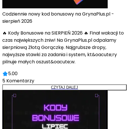
Codziennie nowy kod bonusowy na GrynaPlus.pl -
sierpień 2026
🔥 Kody Bonusowe na SIERPIEŃ 2026 🔥 Finał wakacji to
czas największych żniw! Na GrynaPlus.pl odpalamy
sierpniową Złotą Gorączkę. Najgrubsze dropy,
najwyższe stawki za zadania i system, kt&oacute;ry
pilnuje małych oszust&oacute;w.
5.00
5
Komentarzy
CZYTAJ DALEJ