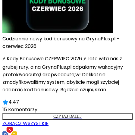
Codziennie nowy kod bonusowy na GrynaPlus.pl -
czerwiec 2026
⚡ Kody Bonusowe CZERWIEC 2026 ⚡ Lato wita nas z
grubej rury, a na GrynaPlus.pl odpalamy wakacyjny
protok&oacute;ł drop&oacute;w! Delikatnie
zmodyfikowaliśmy system, abyście mogli szybciej
odebrać kod bonusowy. Bądźcie czujni, skan
4.47
15
Komentarzy
CZYTAJ DALEJ
ZOBACZ WSZYSTKIE